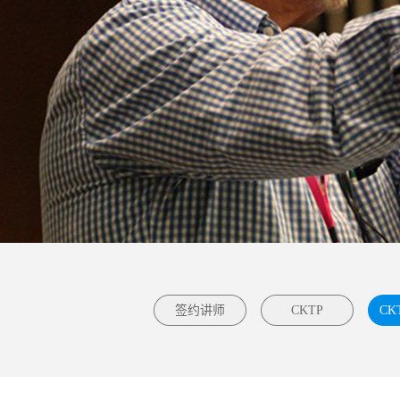
签约讲师
CKTP
CK