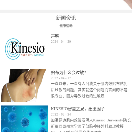
新闻资讯
健康运动
声明
2024
-
04
-
29
贴布为什么会过敏？
2022
-
04
-
17
一直以来，一直有人问我关于肌内效贴布贴扎
后过敏的问题，其实就这个问题而言问的不是
很专业，因为导致过敏的过敏源...
KINESIO智慧之泉，细胞因子
很多，比如试穿件衣服有时都会过敏，特定条
2022
-
02
-
24
加濑建造肌内效贴发明人Kinesio University院长
件下吃东西有时也会过敏，难道不吃不穿了？
新墨西哥州大学医学部脑神经外科助理教授
其他品牌的在此我们不予评价，就KINESIO肌内