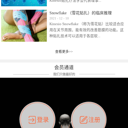
Kinesio贴扎疗法学会代表理事...
效贴布来说，40多年的研究开发制造肌内效贴
布及贴扎技术，期间过敏的案例当然也有。
Snowflake （雪花贴扎）的临床推理
比如我本人，几乎天天接触KINESIO肌内效，无
Kinesio Taping Association International
2021
-
12
-
10
论从皮肤适应性还是本人皮肤本身就不属于不
Kinesio Snowflake （称为雪花贴）比较适合应
（KTAI）名誉会长 身体具有免疫、疼痛、细胞
易过敏的那种，基本不会有过敏瘙痒的情况。
用在关节周围，能有效的改善筋膜的功能。这
破坏、发热、修复、增殖、再生等自然愈合能
但是，当身体不适、休息不好、持续紧张等特
种贴扎技术可以适用于各层软...
力。 多作为细胞因子存在于皮肤表皮、真皮、
殊因素的影响下，有时还是会出现瘙痒过敏的
毛细血管、筋膜中循环的间质液中。 可以认
情况。 最近一次，受新冠疫情封控影响，前
为，KINESIO TAPING ®(以下称为：KINESIO贴
前后后居家近30天左右，感觉日子都日夜颠倒
查看更多>>
组织:肌肉，肌腱，韧带（主要围绕有问题的关
扎疗法）的效果是通过创造一个环境，使每种
了。一天夜里饮酒过量，第2天起床胃不舒服、
节）。 snowflake“雪花”这个名字并不是指形
（约60种）细胞因子都能适当的发挥作用，可
左第12肋按压痛，膝关节髌韧带还撞了下，疼
状，而是指贴布本身很重量，以及贴布刺激的
以激发身体的自然愈合能力。 通常，药物会削
会员通道
痛影响走路。当天疼痛部贴了EDF和胃十字，膝
类型。贴布的应用充分利用了体内由间质液组
弱细胞因子的作用，单方面还会引起副作用的
关节贴了半月板贴布。第2天第12肋部的EDF和
我们只做最好的
成的自然流体力学的流体层。这种轻微的刺激
症状。 与此相比，Kinesio肌内效贴创造了细
胃十字贴布有点痒的迹象，我用手指腹适当的
对损伤细胞的修复和如何发挥作用提供了宝贵
胞因子最容易工作的环境，它可以在细胞因子
轻轻按压后不再去过度碰它，几个小时后，瘙
的见解。 作为锚点的“I”形中心条和半圆形扩展
变少的情况下增加细胞因子，在细胞因子变多
痒迹象消失了。但是第12肋按压还是有点疼
条的组合，不仅可以为受影响的组织增加空
的情况下减少细胞因子。 然而，细胞因子本身
痛，我就继续贴着。第3天第12肋部的疼痛基本
间，还可以在单片贴布上提供支持和深度刺
的控制仍有许多未知。 细胞因子是一种酵素，
消失，贴布也没有出现进一步瘙痒过敏。而膝
激。通过对间质液的适当控制，可以连接皮下
各种各样的酵素起着适当的作用，为细胞创造
关节的半月板贴布张力用的100%，但自始至终
筋膜，对关节进行非常轻柔的刺激，增加患部
了适合居住的环境。 在现代医学上，这种细胞
它都很坚强的贴着，没有出现过任何瘙痒的迹
登录
注册
的治疗区域。 snowflake“雪花”贴布不会妨碍皮
因子是一种酶的观点往往被否定，但在体内有
象。不同的条件下，同一个身体，不同的部位
肤上下左右运动，有效的辅助修复关节周围组
有毒细菌和无毒细菌，它们起着保持身体平衡
皮肤的敏感度也有不同。因此我们KINESIO要做