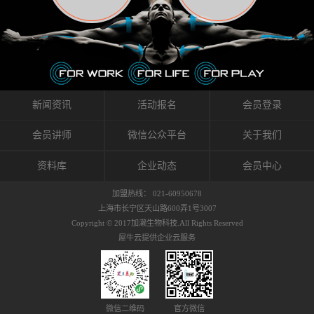
织的筋膜。它可以作用于关节或肌肉表面，释
的作用。 Kinesio肌内效贴不像药物那样在短时
的，是在研发生产过程中竭尽全力的降低致敏
放压力，刺激深层筋膜。“雪花”贴扎疗法是一
间内表现出症状，而是通过花费时间创造一个
性，减少贴布本身带来的致敏率。那到底是什
种可以改变肌肉、筋膜和间质液之间自然流动
对身体没有伤害（副作用等）的环境来减轻症
么原因引起的过敏瘙痒呢？我整理了以下内容
关系的方法。 间质液间质被称为人体的新器
状。 但是，由于营养、精神、运动的平衡被破
仅供大家参考，希望能给予大家帮助。首先我
官。研究人员认为，整个身体的网络是由坚韧
坏，各种细胞就会发生病态变化。 在一定的状
们分析解剖下过敏的原因，然后简说一下
且柔软的蛋白质结构所支撑的相互连接的充满
态下，细胞因子会自动捕捉异常，并在细胞之
KINESIO贴布贴扎后预防应对。我把导致过敏的
流体的空间构成的。如果作为脏器，这是人体
间传递适当的修复信息。可以收集各自所需的
原因，简单分为外因和内因。外因1，贴布贴布
新闻资讯
活动报名
会员登录
最大的脏器，约占体重的20%（相比之下，皮
物质，创造容易发挥自然治愈力的环境（细胞
本身的质量是导致过敏的重要原因之一。它包
肤构成约16%）。且研究人员认为体液在身体
因子级联；细胞因子的连锁反应）。 如果这种
括：1）面料的伸展率、回缩率、纤维的刺激
会员讲师
微信公众平台
关于我们
内流通，有助于细胞的再生和恢复。“1”“雪花”
细胞因子发生障碍，就会提供过多的物质，或
性。贴布内杂乱的纤维长时间贴在皮肤上，可
贴扎应用的目的: 这种贴扎技术是通过对关节
者甚至提供不需要的物质。 因此，身体所需的
能会给皮肤带来过度的刺激，从而引起过敏瘙
资料库
企业动态
会员中心
周围进行轻柔的刺激，改善受影响的关节和肌
自然愈合能力不仅不能发挥作用，反而会造成
痒。 &#...
肉的运动，对间质液进行适当的调整。 合并的
恶化的环境。Kinesio肌内效贴的作用，就是解
加盟热线： 021-60950678
效果是在增加刺激面积的同时，对关节提供更
决这些问题。 KinesioTaping ® （Kinesio贴扎
上海市长宁区天山路600弄1号3007
深级别的支持。 贴扎不仅促进淋巴流动，还起
疗法）的概念是空（空间），动（流动），冷
Copyright © 2017加濑生物科技.All Rights Reserved
到辅助修复损伤组织的作用。对组织的营养供
（抑制热的上升），为了实现这些，贴布的质
犀牛云提供企业云服务
应起到至关重要的间质液可到达包含筋膜，腱
量（种类），贴布的形状和贴扎方式被研发制
膜，韧带和关节周围皮下组织的关节囊。 流
作出来。 特别地，Kinesio Medical
体力学理论加濑博士-Kinesio肌内效贴布的发明
Tappling®（Kinesio医疗贴扎）通过从皮肤表面
人流体力学理论是以对日常生活产生反复影响
长时间给予适...
的纤细筋膜的性质为焦点。 筋膜容易受到外部
微信二维码
官方微信