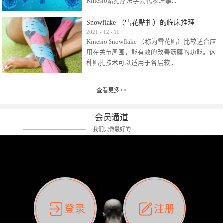
Kinesio贴扎疗法学会代表理事...
效贴布来说，40多年的研究开发制造肌内效贴
布及贴扎技术，期间过敏的案例当然也有。
Snowflake （雪花贴扎）的临床推理
比如我本人，几乎天天接触KINESIO肌内效，无
Kinesio Taping Association International
2021
-
12
-
10
论从皮肤适应性还是本人皮肤本身就不属于不
Kinesio Snowflake （称为雪花贴）比较适合应
（KTAI）名誉会长 身体具有免疫、疼痛、细胞
易过敏的那种，基本不会有过敏瘙痒的情况。
用在关节周围，能有效的改善筋膜的功能。这
破坏、发热、修复、增殖、再生等自然愈合能
但是，当身体不适、休息不好、持续紧张等特
种贴扎技术可以适用于各层软...
力。 多作为细胞因子存在于皮肤表皮、真皮、
殊因素的影响下，有时还是会出现瘙痒过敏的
毛细血管、筋膜中循环的间质液中。 可以认
情况。 最近一次，受新冠疫情封控影响，前
为，KINESIO TAPING ®(以下称为：KINESIO贴
前后后居家近30天左右，感觉日子都日夜颠倒
查看更多>>
组织:肌肉，肌腱，韧带（主要围绕有问题的关
扎疗法）的效果是通过创造一个环境，使每种
了。一天夜里饮酒过量，第2天起床胃不舒服、
节）。 snowflake“雪花”这个名字并不是指形
（约60种）细胞因子都能适当的发挥作用，可
左第12肋按压痛，膝关节髌韧带还撞了下，疼
状，而是指贴布本身很重量，以及贴布刺激的
以激发身体的自然愈合能力。 通常，药物会削
会员通道
痛影响走路。当天疼痛部贴了EDF和胃十字，膝
类型。贴布的应用充分利用了体内由间质液组
弱细胞因子的作用，单方面还会引起副作用的
关节贴了半月板贴布。第2天第12肋部的EDF和
我们只做最好的
成的自然流体力学的流体层。这种轻微的刺激
症状。 与此相比，Kinesio肌内效贴创造了细
胃十字贴布有点痒的迹象，我用手指腹适当的
对损伤细胞的修复和如何发挥作用提供了宝贵
胞因子最容易工作的环境，它可以在细胞因子
轻轻按压后不再去过度碰它，几个小时后，瘙
的见解。 作为锚点的“I”形中心条和半圆形扩展
变少的情况下增加细胞因子，在细胞因子变多
痒迹象消失了。但是第12肋按压还是有点疼
条的组合，不仅可以为受影响的组织增加空
的情况下减少细胞因子。 然而，细胞因子本身
痛，我就继续贴着。第3天第12肋部的疼痛基本
间，还可以在单片贴布上提供支持和深度刺
的控制仍有许多未知。 细胞因子是一种酵素，
消失，贴布也没有出现进一步瘙痒过敏。而膝
激。通过对间质液的适当控制，可以连接皮下
各种各样的酵素起着适当的作用，为细胞创造
关节的半月板贴布张力用的100%，但自始至终
筋膜，对关节进行非常轻柔的刺激，增加患部
了适合居住的环境。 在现代医学上，这种细胞
它都很坚强的贴着，没有出现过任何瘙痒的迹
登录
注册
的治疗区域。 snowflake“雪花”贴布不会妨碍皮
因子是一种酶的观点往往被否定，但在体内有
象。不同的条件下，同一个身体，不同的部位
肤上下左右运动，有效的辅助修复关节周围组
有毒细菌和无毒细菌，它们起着保持身体平衡
皮肤的敏感度也有不同。因此我们KINESIO要做