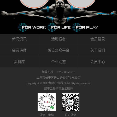
织的筋膜。它可以作用于关节或肌肉表面，释
的作用。 Kinesio肌内效贴不像药物那样在短时
的，是在研发生产过程中竭尽全力的降低致敏
放压力，刺激深层筋膜。“雪花”贴扎疗法是一
间内表现出症状，而是通过花费时间创造一个
性，减少贴布本身带来的致敏率。那到底是什
种可以改变肌肉、筋膜和间质液之间自然流动
对身体没有伤害（副作用等）的环境来减轻症
么原因引起的过敏瘙痒呢？我整理了以下内容
关系的方法。 间质液间质被称为人体的新器
状。 但是，由于营养、精神、运动的平衡被破
仅供大家参考，希望能给予大家帮助。首先我
官。研究人员认为，整个身体的网络是由坚韧
坏，各种细胞就会发生病态变化。 在一定的状
们分析解剖下过敏的原因，然后简说一下
且柔软的蛋白质结构所支撑的相互连接的充满
态下，细胞因子会自动捕捉异常，并在细胞之
KINESIO贴布贴扎后预防应对。我把导致过敏的
流体的空间构成的。如果作为脏器，这是人体
间传递适当的修复信息。可以收集各自所需的
原因，简单分为外因和内因。外因1，贴布贴布
新闻资讯
活动报名
会员登录
最大的脏器，约占体重的20%（相比之下，皮
物质，创造容易发挥自然治愈力的环境（细胞
本身的质量是导致过敏的重要原因之一。它包
肤构成约16%）。且研究人员认为体液在身体
因子级联；细胞因子的连锁反应）。 如果这种
括：1）面料的伸展率、回缩率、纤维的刺激
会员讲师
微信公众平台
关于我们
内流通，有助于细胞的再生和恢复。“1”“雪花”
细胞因子发生障碍，就会提供过多的物质，或
性。贴布内杂乱的纤维长时间贴在皮肤上，可
贴扎应用的目的: 这种贴扎技术是通过对关节
者甚至提供不需要的物质。 因此，身体所需的
能会给皮肤带来过度的刺激，从而引起过敏瘙
资料库
企业动态
会员中心
周围进行轻柔的刺激，改善受影响的关节和肌
自然愈合能力不仅不能发挥作用，反而会造成
痒。 &#...
肉的运动，对间质液进行适当的调整。 合并的
恶化的环境。Kinesio肌内效贴的作用，就是解
加盟热线： 021-60950678
效果是在增加刺激面积的同时，对关节提供更
决这些问题。 KinesioTaping ® （Kinesio贴扎
上海市长宁区天山路600弄1号3007
深级别的支持。 贴扎不仅促进淋巴流动，还起
疗法）的概念是空（空间），动（流动），冷
Copyright © 2017加濑生物科技.All Rights Reserved
到辅助修复损伤组织的作用。对组织的营养供
（抑制热的上升），为了实现这些，贴布的质
犀牛云提供企业云服务
应起到至关重要的间质液可到达包含筋膜，腱
量（种类），贴布的形状和贴扎方式被研发制
膜，韧带和关节周围皮下组织的关节囊。 流
作出来。 特别地，Kinesio Medical
体力学理论加濑博士-Kinesio肌内效贴布的发明
Tappling®（Kinesio医疗贴扎）通过从皮肤表面
人流体力学理论是以对日常生活产生反复影响
长时间给予适...
的纤细筋膜的性质为焦点。 筋膜容易受到外部
微信二维码
官方微信