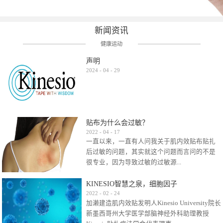
新闻资讯
健康运动
声明
2024
-
04
-
29
贴布为什么会过敏？
2022
-
04
-
17
一直以来，一直有人问我关于肌内效贴布贴扎
后过敏的问题，其实就这个问题而言问的不是
很专业，因为导致过敏的过敏源...
KINESIO智慧之泉，细胞因子
很多，比如试穿件衣服有时都会过敏，特定条
2022
-
02
-
24
加濑建造肌内效贴发明人Kinesio University院长
件下吃东西有时也会过敏，难道不吃不穿了？
新墨西哥州大学医学部脑神经外科助理教授
其他品牌的在此我们不予评价，就KINESIO肌内