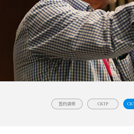
签约讲师
CKTP
CK