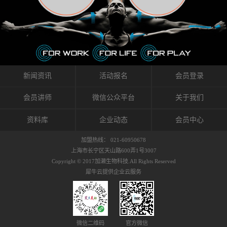
织的筋膜。它可以作用于关节或肌肉表面，释
的作用。 Kinesio肌内效贴不像药物那样在短时
的，是在研发生产过程中竭尽全力的降低致敏
放压力，刺激深层筋膜。“雪花”贴扎疗法是一
间内表现出症状，而是通过花费时间创造一个
性，减少贴布本身带来的致敏率。那到底是什
种可以改变肌肉、筋膜和间质液之间自然流动
对身体没有伤害（副作用等）的环境来减轻症
么原因引起的过敏瘙痒呢？我整理了以下内容
关系的方法。 间质液间质被称为人体的新器
状。 但是，由于营养、精神、运动的平衡被破
仅供大家参考，希望能给予大家帮助。首先我
官。研究人员认为，整个身体的网络是由坚韧
坏，各种细胞就会发生病态变化。 在一定的状
们分析解剖下过敏的原因，然后简说一下
且柔软的蛋白质结构所支撑的相互连接的充满
态下，细胞因子会自动捕捉异常，并在细胞之
KINESIO贴布贴扎后预防应对。我把导致过敏的
流体的空间构成的。如果作为脏器，这是人体
间传递适当的修复信息。可以收集各自所需的
原因，简单分为外因和内因。外因1，贴布贴布
新闻资讯
活动报名
会员登录
最大的脏器，约占体重的20%（相比之下，皮
物质，创造容易发挥自然治愈力的环境（细胞
本身的质量是导致过敏的重要原因之一。它包
肤构成约16%）。且研究人员认为体液在身体
因子级联；细胞因子的连锁反应）。 如果这种
括：1）面料的伸展率、回缩率、纤维的刺激
会员讲师
微信公众平台
关于我们
内流通，有助于细胞的再生和恢复。“1”“雪花”
细胞因子发生障碍，就会提供过多的物质，或
性。贴布内杂乱的纤维长时间贴在皮肤上，可
贴扎应用的目的: 这种贴扎技术是通过对关节
者甚至提供不需要的物质。 因此，身体所需的
能会给皮肤带来过度的刺激，从而引起过敏瘙
资料库
企业动态
会员中心
周围进行轻柔的刺激，改善受影响的关节和肌
自然愈合能力不仅不能发挥作用，反而会造成
痒。 &#...
肉的运动，对间质液进行适当的调整。 合并的
恶化的环境。Kinesio肌内效贴的作用，就是解
加盟热线： 021-60950678
效果是在增加刺激面积的同时，对关节提供更
决这些问题。 KinesioTaping ® （Kinesio贴扎
上海市长宁区天山路600弄1号3007
深级别的支持。 贴扎不仅促进淋巴流动，还起
疗法）的概念是空（空间），动（流动），冷
Copyright © 2017加濑生物科技.All Rights Reserved
到辅助修复损伤组织的作用。对组织的营养供
（抑制热的上升），为了实现这些，贴布的质
犀牛云提供企业云服务
应起到至关重要的间质液可到达包含筋膜，腱
量（种类），贴布的形状和贴扎方式被研发制
膜，韧带和关节周围皮下组织的关节囊。 流
作出来。 特别地，Kinesio Medical
体力学理论加濑博士-Kinesio肌内效贴布的发明
Tappling®（Kinesio医疗贴扎）通过从皮肤表面
人流体力学理论是以对日常生活产生反复影响
长时间给予适...
的纤细筋膜的性质为焦点。 筋膜容易受到外部
微信二维码
官方微信