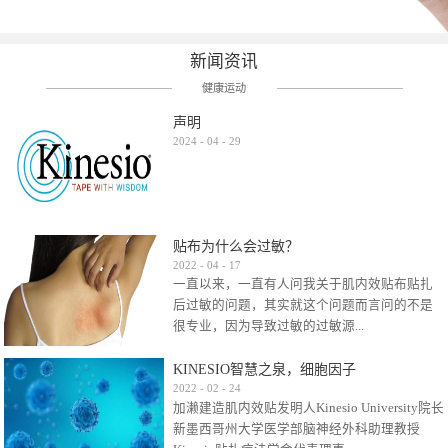
新闻资讯
健康运动
声明
2024
-
04
-
29
贴布为什么会过敏？
2022
-
04
-
17
一直以来，一直有人问我关于肌内效贴布贴扎
后过敏的问题，其实就这个问题而言问的不是
很专业，因为导致过敏的过敏源...
KINESIO智慧之泉，细胞因子
很多，比如试穿件衣服有时都会过敏，特定条
2022
-
02
-
24
加濑建造肌内效贴发明人Kinesio University院长
件下吃东西有时也会过敏，难道不吃不穿了？
新墨西哥州大学医学部脑神经外科助理教授
其他品牌的在此我们不予评价，就KINESIO肌内