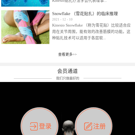
Kinesio贴扎疗法学会代表理事...
效贴布来说，40多年的研究开发制造肌内效贴
布及贴扎技术，期间过敏的案例当然也有。
Snowflake （雪花贴扎）的临床推理
比如我本人，几乎天天接触KINESIO肌内效，无
Kinesio Taping Association International
2021
-
12
-
10
论从皮肤适应性还是本人皮肤本身就不属于不
Kinesio Snowflake （称为雪花贴）比较适合应
（KTAI）名誉会长 身体具有免疫、疼痛、细胞
易过敏的那种，基本不会有过敏瘙痒的情况。
用在关节周围，能有效的改善筋膜的功能。这
破坏、发热、修复、增殖、再生等自然愈合能
但是，当身体不适、休息不好、持续紧张等特
种贴扎技术可以适用于各层软...
力。 多作为细胞因子存在于皮肤表皮、真皮、
殊因素的影响下，有时还是会出现瘙痒过敏的
毛细血管、筋膜中循环的间质液中。 可以认
情况。 最近一次，受新冠疫情封控影响，前
为，KINESIO TAPING ®(以下称为：KINESIO贴
前后后居家近30天左右，感觉日子都日夜颠倒
查看更多>>
组织:肌肉，肌腱，韧带（主要围绕有问题的关
扎疗法）的效果是通过创造一个环境，使每种
了。一天夜里饮酒过量，第2天起床胃不舒服、
节）。 snowflake“雪花”这个名字并不是指形
（约60种）细胞因子都能适当的发挥作用，可
左第12肋按压痛，膝关节髌韧带还撞了下，疼
状，而是指贴布本身很重量，以及贴布刺激的
以激发身体的自然愈合能力。 通常，药物会削
会员通道
痛影响走路。当天疼痛部贴了EDF和胃十字，膝
类型。贴布的应用充分利用了体内由间质液组
弱细胞因子的作用，单方面还会引起副作用的
关节贴了半月板贴布。第2天第12肋部的EDF和
我们只做最好的
成的自然流体力学的流体层。这种轻微的刺激
症状。 与此相比，Kinesio肌内效贴创造了细
胃十字贴布有点痒的迹象，我用手指腹适当的
对损伤细胞的修复和如何发挥作用提供了宝贵
胞因子最容易工作的环境，它可以在细胞因子
轻轻按压后不再去过度碰它，几个小时后，瘙
的见解。 作为锚点的“I”形中心条和半圆形扩展
变少的情况下增加细胞因子，在细胞因子变多
痒迹象消失了。但是第12肋按压还是有点疼
条的组合，不仅可以为受影响的组织增加空
的情况下减少细胞因子。 然而，细胞因子本身
痛，我就继续贴着。第3天第12肋部的疼痛基本
间，还可以在单片贴布上提供支持和深度刺
的控制仍有许多未知。 细胞因子是一种酵素，
消失，贴布也没有出现进一步瘙痒过敏。而膝
激。通过对间质液的适当控制，可以连接皮下
各种各样的酵素起着适当的作用，为细胞创造
关节的半月板贴布张力用的100%，但自始至终
筋膜，对关节进行非常轻柔的刺激，增加患部
了适合居住的环境。 在现代医学上，这种细胞
它都很坚强的贴着，没有出现过任何瘙痒的迹
登录
注册
的治疗区域。 snowflake“雪花”贴布不会妨碍皮
因子是一种酶的观点往往被否定，但在体内有
象。不同的条件下，同一个身体，不同的部位
肤上下左右运动，有效的辅助修复关节周围组
有毒细菌和无毒细菌，它们起着保持身体平衡
皮肤的敏感度也有不同。因此我们KINESIO要做