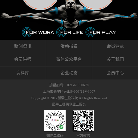
织的筋膜。它可以作用于关节或肌肉表面，释
的作用。 Kinesio肌内效贴不像药物那样在短时
的，是在研发生产过程中竭尽全力的降低致敏
放压力，刺激深层筋膜。“雪花”贴扎疗法是一
间内表现出症状，而是通过花费时间创造一个
性，减少贴布本身带来的致敏率。那到底是什
种可以改变肌肉、筋膜和间质液之间自然流动
对身体没有伤害（副作用等）的环境来减轻症
么原因引起的过敏瘙痒呢？我整理了以下内容
关系的方法。 间质液间质被称为人体的新器
状。 但是，由于营养、精神、运动的平衡被破
仅供大家参考，希望能给予大家帮助。首先我
官。研究人员认为，整个身体的网络是由坚韧
坏，各种细胞就会发生病态变化。 在一定的状
们分析解剖下过敏的原因，然后简说一下
且柔软的蛋白质结构所支撑的相互连接的充满
态下，细胞因子会自动捕捉异常，并在细胞之
KINESIO贴布贴扎后预防应对。我把导致过敏的
流体的空间构成的。如果作为脏器，这是人体
间传递适当的修复信息。可以收集各自所需的
原因，简单分为外因和内因。外因1，贴布贴布
新闻资讯
活动报名
会员登录
最大的脏器，约占体重的20%（相比之下，皮
物质，创造容易发挥自然治愈力的环境（细胞
本身的质量是导致过敏的重要原因之一。它包
肤构成约16%）。且研究人员认为体液在身体
因子级联；细胞因子的连锁反应）。 如果这种
括：1）面料的伸展率、回缩率、纤维的刺激
会员讲师
微信公众平台
关于我们
内流通，有助于细胞的再生和恢复。“1”“雪花”
细胞因子发生障碍，就会提供过多的物质，或
性。贴布内杂乱的纤维长时间贴在皮肤上，可
贴扎应用的目的: 这种贴扎技术是通过对关节
者甚至提供不需要的物质。 因此，身体所需的
能会给皮肤带来过度的刺激，从而引起过敏瘙
资料库
企业动态
会员中心
周围进行轻柔的刺激，改善受影响的关节和肌
自然愈合能力不仅不能发挥作用，反而会造成
痒。 &#...
肉的运动，对间质液进行适当的调整。 合并的
恶化的环境。Kinesio肌内效贴的作用，就是解
加盟热线： 021-60950678
效果是在增加刺激面积的同时，对关节提供更
决这些问题。 KinesioTaping ® （Kinesio贴扎
上海市长宁区天山路600弄1号3007
深级别的支持。 贴扎不仅促进淋巴流动，还起
疗法）的概念是空（空间），动（流动），冷
Copyright © 2017加濑生物科技.All Rights Reserved
到辅助修复损伤组织的作用。对组织的营养供
（抑制热的上升），为了实现这些，贴布的质
犀牛云提供企业云服务
应起到至关重要的间质液可到达包含筋膜，腱
量（种类），贴布的形状和贴扎方式被研发制
膜，韧带和关节周围皮下组织的关节囊。 流
作出来。 特别地，Kinesio Medical
体力学理论加濑博士-Kinesio肌内效贴布的发明
Tappling®（Kinesio医疗贴扎）通过从皮肤表面
人流体力学理论是以对日常生活产生反复影响
长时间给予适...
的纤细筋膜的性质为焦点。 筋膜容易受到外部
微信二维码
官方微信