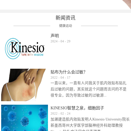
新闻资讯
健康运动
声明
2024
-
04
-
29
贴布为什么会过敏？
2022
-
04
-
17
一直以来，一直有人问我关于肌内效贴布贴扎
后过敏的问题，其实就这个问题而言问的不是
很专业，因为导致过敏的过敏源...
KINESIO智慧之泉，细胞因子
很多，比如试穿件衣服有时都会过敏，特定条
2022
-
02
-
24
加濑建造肌内效贴发明人Kinesio University院长
件下吃东西有时也会过敏，难道不吃不穿了？
新墨西哥州大学医学部脑神经外科助理教授
其他品牌的在此我们不予评价，就KINESIO肌内