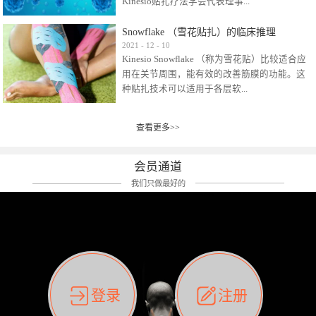
Kinesio贴扎疗法学会代表理事...
效贴布来说，40多年的研究开发制造肌内效贴
布及贴扎技术，期间过敏的案例当然也有。
Snowflake （雪花贴扎）的临床推理
比如我本人，几乎天天接触KINESIO肌内效，无
Kinesio Taping Association International
2021
-
12
-
10
论从皮肤适应性还是本人皮肤本身就不属于不
Kinesio Snowflake （称为雪花贴）比较适合应
（KTAI）名誉会长 身体具有免疫、疼痛、细胞
易过敏的那种，基本不会有过敏瘙痒的情况。
用在关节周围，能有效的改善筋膜的功能。这
破坏、发热、修复、增殖、再生等自然愈合能
但是，当身体不适、休息不好、持续紧张等特
种贴扎技术可以适用于各层软...
力。 多作为细胞因子存在于皮肤表皮、真皮、
殊因素的影响下，有时还是会出现瘙痒过敏的
毛细血管、筋膜中循环的间质液中。 可以认
情况。 最近一次，受新冠疫情封控影响，前
为，KINESIO TAPING ®(以下称为：KINESIO贴
前后后居家近30天左右，感觉日子都日夜颠倒
查看更多>>
组织:肌肉，肌腱，韧带（主要围绕有问题的关
扎疗法）的效果是通过创造一个环境，使每种
了。一天夜里饮酒过量，第2天起床胃不舒服、
节）。 snowflake“雪花”这个名字并不是指形
（约60种）细胞因子都能适当的发挥作用，可
左第12肋按压痛，膝关节髌韧带还撞了下，疼
状，而是指贴布本身很重量，以及贴布刺激的
以激发身体的自然愈合能力。 通常，药物会削
会员通道
痛影响走路。当天疼痛部贴了EDF和胃十字，膝
类型。贴布的应用充分利用了体内由间质液组
弱细胞因子的作用，单方面还会引起副作用的
关节贴了半月板贴布。第2天第12肋部的EDF和
我们只做最好的
成的自然流体力学的流体层。这种轻微的刺激
症状。 与此相比，Kinesio肌内效贴创造了细
胃十字贴布有点痒的迹象，我用手指腹适当的
对损伤细胞的修复和如何发挥作用提供了宝贵
胞因子最容易工作的环境，它可以在细胞因子
轻轻按压后不再去过度碰它，几个小时后，瘙
的见解。 作为锚点的“I”形中心条和半圆形扩展
变少的情况下增加细胞因子，在细胞因子变多
痒迹象消失了。但是第12肋按压还是有点疼
条的组合，不仅可以为受影响的组织增加空
的情况下减少细胞因子。 然而，细胞因子本身
痛，我就继续贴着。第3天第12肋部的疼痛基本
间，还可以在单片贴布上提供支持和深度刺
的控制仍有许多未知。 细胞因子是一种酵素，
消失，贴布也没有出现进一步瘙痒过敏。而膝
激。通过对间质液的适当控制，可以连接皮下
各种各样的酵素起着适当的作用，为细胞创造
关节的半月板贴布张力用的100%，但自始至终
筋膜，对关节进行非常轻柔的刺激，增加患部
了适合居住的环境。 在现代医学上，这种细胞
它都很坚强的贴着，没有出现过任何瘙痒的迹
登录
注册
的治疗区域。 snowflake“雪花”贴布不会妨碍皮
因子是一种酶的观点往往被否定，但在体内有
象。不同的条件下，同一个身体，不同的部位
肤上下左右运动，有效的辅助修复关节周围组
有毒细菌和无毒细菌，它们起着保持身体平衡
皮肤的敏感度也有不同。因此我们KINESIO要做