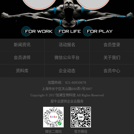
织的筋膜。它可以作用于关节或肌肉表面，释
的作用。 Kinesio肌内效贴不像药物那样在短时
的，是在研发生产过程中竭尽全力的降低致敏
放压力，刺激深层筋膜。“雪花”贴扎疗法是一
间内表现出症状，而是通过花费时间创造一个
性，减少贴布本身带来的致敏率。那到底是什
种可以改变肌肉、筋膜和间质液之间自然流动
对身体没有伤害（副作用等）的环境来减轻症
么原因引起的过敏瘙痒呢？我整理了以下内容
关系的方法。 间质液间质被称为人体的新器
状。 但是，由于营养、精神、运动的平衡被破
仅供大家参考，希望能给予大家帮助。首先我
官。研究人员认为，整个身体的网络是由坚韧
坏，各种细胞就会发生病态变化。 在一定的状
们分析解剖下过敏的原因，然后简说一下
且柔软的蛋白质结构所支撑的相互连接的充满
态下，细胞因子会自动捕捉异常，并在细胞之
KINESIO贴布贴扎后预防应对。我把导致过敏的
流体的空间构成的。如果作为脏器，这是人体
间传递适当的修复信息。可以收集各自所需的
原因，简单分为外因和内因。外因1，贴布贴布
新闻资讯
活动报名
会员登录
最大的脏器，约占体重的20%（相比之下，皮
物质，创造容易发挥自然治愈力的环境（细胞
本身的质量是导致过敏的重要原因之一。它包
肤构成约16%）。且研究人员认为体液在身体
因子级联；细胞因子的连锁反应）。 如果这种
括：1）面料的伸展率、回缩率、纤维的刺激
会员讲师
微信公众平台
关于我们
内流通，有助于细胞的再生和恢复。“1”“雪花”
细胞因子发生障碍，就会提供过多的物质，或
性。贴布内杂乱的纤维长时间贴在皮肤上，可
贴扎应用的目的: 这种贴扎技术是通过对关节
者甚至提供不需要的物质。 因此，身体所需的
能会给皮肤带来过度的刺激，从而引起过敏瘙
资料库
企业动态
会员中心
周围进行轻柔的刺激，改善受影响的关节和肌
自然愈合能力不仅不能发挥作用，反而会造成
痒。 &#...
肉的运动，对间质液进行适当的调整。 合并的
恶化的环境。Kinesio肌内效贴的作用，就是解
加盟热线： 021-60950678
效果是在增加刺激面积的同时，对关节提供更
决这些问题。 KinesioTaping ® （Kinesio贴扎
上海市长宁区天山路600弄1号3007
深级别的支持。 贴扎不仅促进淋巴流动，还起
疗法）的概念是空（空间），动（流动），冷
Copyright © 2017加濑生物科技.All Rights Reserved
到辅助修复损伤组织的作用。对组织的营养供
（抑制热的上升），为了实现这些，贴布的质
犀牛云提供企业云服务
应起到至关重要的间质液可到达包含筋膜，腱
量（种类），贴布的形状和贴扎方式被研发制
膜，韧带和关节周围皮下组织的关节囊。 流
作出来。 特别地，Kinesio Medical
体力学理论加濑博士-Kinesio肌内效贴布的发明
Tappling®（Kinesio医疗贴扎）通过从皮肤表面
人流体力学理论是以对日常生活产生反复影响
长时间给予适...
的纤细筋膜的性质为焦点。 筋膜容易受到外部
微信二维码
官方微信