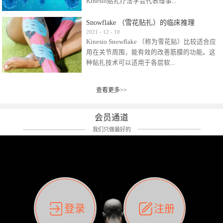
Kinesio贴扎疗法学会代表理事...
效贴布来说，40多年的研究开发制造肌内效贴
布及贴扎技术，期间过敏的案例当然也有。
Snowflake （雪花贴扎）的临床推理
比如我本人，几乎天天接触KINESIO肌内效，无
Kinesio Taping Association International
2021
-
12
-
10
论从皮肤适应性还是本人皮肤本身就不属于不
Kinesio Snowflake （称为雪花贴）比较适合应
（KTAI）名誉会长 身体具有免疫、疼痛、细胞
易过敏的那种，基本不会有过敏瘙痒的情况。
用在关节周围，能有效的改善筋膜的功能。这
破坏、发热、修复、增殖、再生等自然愈合能
但是，当身体不适、休息不好、持续紧张等特
种贴扎技术可以适用于各层软...
力。 多作为细胞因子存在于皮肤表皮、真皮、
殊因素的影响下，有时还是会出现瘙痒过敏的
毛细血管、筋膜中循环的间质液中。 可以认
情况。 最近一次，受新冠疫情封控影响，前
为，KINESIO TAPING ®(以下称为：KINESIO贴
前后后居家近30天左右，感觉日子都日夜颠倒
查看更多>>
组织:肌肉，肌腱，韧带（主要围绕有问题的关
扎疗法）的效果是通过创造一个环境，使每种
了。一天夜里饮酒过量，第2天起床胃不舒服、
节）。 snowflake“雪花”这个名字并不是指形
（约60种）细胞因子都能适当的发挥作用，可
左第12肋按压痛，膝关节髌韧带还撞了下，疼
状，而是指贴布本身很重量，以及贴布刺激的
以激发身体的自然愈合能力。 通常，药物会削
会员通道
痛影响走路。当天疼痛部贴了EDF和胃十字，膝
类型。贴布的应用充分利用了体内由间质液组
弱细胞因子的作用，单方面还会引起副作用的
关节贴了半月板贴布。第2天第12肋部的EDF和
我们只做最好的
成的自然流体力学的流体层。这种轻微的刺激
症状。 与此相比，Kinesio肌内效贴创造了细
胃十字贴布有点痒的迹象，我用手指腹适当的
对损伤细胞的修复和如何发挥作用提供了宝贵
胞因子最容易工作的环境，它可以在细胞因子
轻轻按压后不再去过度碰它，几个小时后，瘙
的见解。 作为锚点的“I”形中心条和半圆形扩展
变少的情况下增加细胞因子，在细胞因子变多
痒迹象消失了。但是第12肋按压还是有点疼
条的组合，不仅可以为受影响的组织增加空
的情况下减少细胞因子。 然而，细胞因子本身
痛，我就继续贴着。第3天第12肋部的疼痛基本
间，还可以在单片贴布上提供支持和深度刺
的控制仍有许多未知。 细胞因子是一种酵素，
消失，贴布也没有出现进一步瘙痒过敏。而膝
激。通过对间质液的适当控制，可以连接皮下
各种各样的酵素起着适当的作用，为细胞创造
关节的半月板贴布张力用的100%，但自始至终
筋膜，对关节进行非常轻柔的刺激，增加患部
了适合居住的环境。 在现代医学上，这种细胞
它都很坚强的贴着，没有出现过任何瘙痒的迹
登录
注册
的治疗区域。 snowflake“雪花”贴布不会妨碍皮
因子是一种酶的观点往往被否定，但在体内有
象。不同的条件下，同一个身体，不同的部位
肤上下左右运动，有效的辅助修复关节周围组
有毒细菌和无毒细菌，它们起着保持身体平衡
皮肤的敏感度也有不同。因此我们KINESIO要做