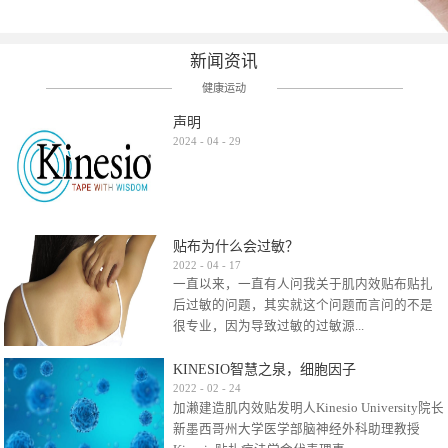
新闻资讯
健康运动
声明
2024
-
04
-
29
贴布为什么会过敏？
2022
-
04
-
17
一直以来，一直有人问我关于肌内效贴布贴扎
后过敏的问题，其实就这个问题而言问的不是
很专业，因为导致过敏的过敏源...
KINESIO智慧之泉，细胞因子
很多，比如试穿件衣服有时都会过敏，特定条
2022
-
02
-
24
加濑建造肌内效贴发明人Kinesio University院长
件下吃东西有时也会过敏，难道不吃不穿了？
新墨西哥州大学医学部脑神经外科助理教授
其他品牌的在此我们不予评价，就KINESIO肌内