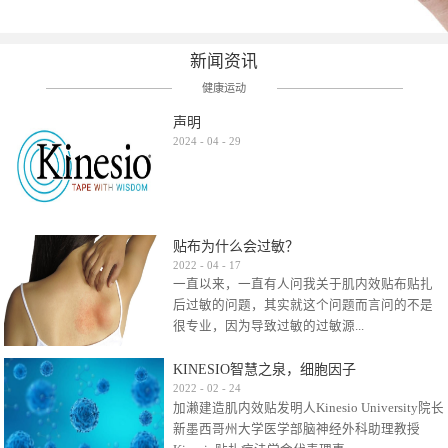
新闻资讯
健康运动
声明
2024
-
04
-
29
贴布为什么会过敏？
2022
-
04
-
17
一直以来，一直有人问我关于肌内效贴布贴扎
后过敏的问题，其实就这个问题而言问的不是
很专业，因为导致过敏的过敏源...
KINESIO智慧之泉，细胞因子
很多，比如试穿件衣服有时都会过敏，特定条
2022
-
02
-
24
加濑建造肌内效贴发明人Kinesio University院长
件下吃东西有时也会过敏，难道不吃不穿了？
新墨西哥州大学医学部脑神经外科助理教授
其他品牌的在此我们不予评价，就KINESIO肌内