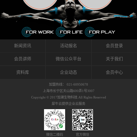
织的筋膜。它可以作用于关节或肌肉表面，释
的作用。 Kinesio肌内效贴不像药物那样在短时
的，是在研发生产过程中竭尽全力的降低致敏
放压力，刺激深层筋膜。“雪花”贴扎疗法是一
间内表现出症状，而是通过花费时间创造一个
性，减少贴布本身带来的致敏率。那到底是什
种可以改变肌肉、筋膜和间质液之间自然流动
对身体没有伤害（副作用等）的环境来减轻症
么原因引起的过敏瘙痒呢？我整理了以下内容
关系的方法。 间质液间质被称为人体的新器
状。 但是，由于营养、精神、运动的平衡被破
仅供大家参考，希望能给予大家帮助。首先我
官。研究人员认为，整个身体的网络是由坚韧
坏，各种细胞就会发生病态变化。 在一定的状
们分析解剖下过敏的原因，然后简说一下
且柔软的蛋白质结构所支撑的相互连接的充满
态下，细胞因子会自动捕捉异常，并在细胞之
KINESIO贴布贴扎后预防应对。我把导致过敏的
流体的空间构成的。如果作为脏器，这是人体
间传递适当的修复信息。可以收集各自所需的
原因，简单分为外因和内因。外因1，贴布贴布
新闻资讯
活动报名
会员登录
最大的脏器，约占体重的20%（相比之下，皮
物质，创造容易发挥自然治愈力的环境（细胞
本身的质量是导致过敏的重要原因之一。它包
肤构成约16%）。且研究人员认为体液在身体
因子级联；细胞因子的连锁反应）。 如果这种
括：1）面料的伸展率、回缩率、纤维的刺激
会员讲师
微信公众平台
关于我们
内流通，有助于细胞的再生和恢复。“1”“雪花”
细胞因子发生障碍，就会提供过多的物质，或
性。贴布内杂乱的纤维长时间贴在皮肤上，可
贴扎应用的目的: 这种贴扎技术是通过对关节
者甚至提供不需要的物质。 因此，身体所需的
能会给皮肤带来过度的刺激，从而引起过敏瘙
资料库
企业动态
会员中心
周围进行轻柔的刺激，改善受影响的关节和肌
自然愈合能力不仅不能发挥作用，反而会造成
痒。 &#...
肉的运动，对间质液进行适当的调整。 合并的
恶化的环境。Kinesio肌内效贴的作用，就是解
加盟热线： 021-60950678
效果是在增加刺激面积的同时，对关节提供更
决这些问题。 KinesioTaping ® （Kinesio贴扎
上海市长宁区天山路600弄1号3007
深级别的支持。 贴扎不仅促进淋巴流动，还起
疗法）的概念是空（空间），动（流动），冷
Copyright © 2017加濑生物科技.All Rights Reserved
到辅助修复损伤组织的作用。对组织的营养供
（抑制热的上升），为了实现这些，贴布的质
犀牛云提供企业云服务
应起到至关重要的间质液可到达包含筋膜，腱
量（种类），贴布的形状和贴扎方式被研发制
膜，韧带和关节周围皮下组织的关节囊。 流
作出来。 特别地，Kinesio Medical
体力学理论加濑博士-Kinesio肌内效贴布的发明
Tappling®（Kinesio医疗贴扎）通过从皮肤表面
人流体力学理论是以对日常生活产生反复影响
长时间给予适...
的纤细筋膜的性质为焦点。 筋膜容易受到外部
微信二维码
官方微信