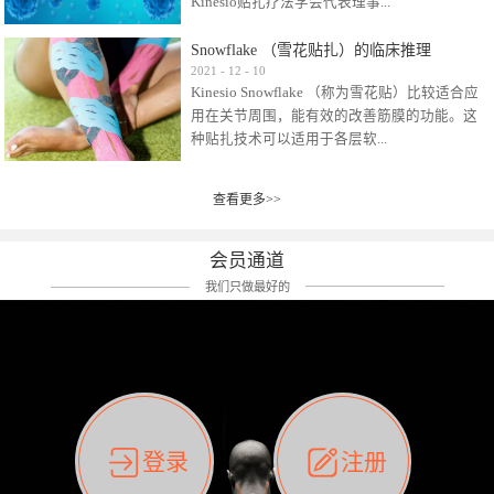
Kinesio贴扎疗法学会代表理事...
效贴布来说，40多年的研究开发制造肌内效贴
布及贴扎技术，期间过敏的案例当然也有。
Snowflake （雪花贴扎）的临床推理
比如我本人，几乎天天接触KINESIO肌内效，无
Kinesio Taping Association International
2021
-
12
-
10
论从皮肤适应性还是本人皮肤本身就不属于不
Kinesio Snowflake （称为雪花贴）比较适合应
（KTAI）名誉会长 身体具有免疫、疼痛、细胞
易过敏的那种，基本不会有过敏瘙痒的情况。
用在关节周围，能有效的改善筋膜的功能。这
破坏、发热、修复、增殖、再生等自然愈合能
但是，当身体不适、休息不好、持续紧张等特
种贴扎技术可以适用于各层软...
力。 多作为细胞因子存在于皮肤表皮、真皮、
殊因素的影响下，有时还是会出现瘙痒过敏的
毛细血管、筋膜中循环的间质液中。 可以认
情况。 最近一次，受新冠疫情封控影响，前
为，KINESIO TAPING ®(以下称为：KINESIO贴
前后后居家近30天左右，感觉日子都日夜颠倒
查看更多>>
组织:肌肉，肌腱，韧带（主要围绕有问题的关
扎疗法）的效果是通过创造一个环境，使每种
了。一天夜里饮酒过量，第2天起床胃不舒服、
节）。 snowflake“雪花”这个名字并不是指形
（约60种）细胞因子都能适当的发挥作用，可
左第12肋按压痛，膝关节髌韧带还撞了下，疼
状，而是指贴布本身很重量，以及贴布刺激的
以激发身体的自然愈合能力。 通常，药物会削
会员通道
痛影响走路。当天疼痛部贴了EDF和胃十字，膝
类型。贴布的应用充分利用了体内由间质液组
弱细胞因子的作用，单方面还会引起副作用的
关节贴了半月板贴布。第2天第12肋部的EDF和
我们只做最好的
成的自然流体力学的流体层。这种轻微的刺激
症状。 与此相比，Kinesio肌内效贴创造了细
胃十字贴布有点痒的迹象，我用手指腹适当的
对损伤细胞的修复和如何发挥作用提供了宝贵
胞因子最容易工作的环境，它可以在细胞因子
轻轻按压后不再去过度碰它，几个小时后，瘙
的见解。 作为锚点的“I”形中心条和半圆形扩展
变少的情况下增加细胞因子，在细胞因子变多
痒迹象消失了。但是第12肋按压还是有点疼
条的组合，不仅可以为受影响的组织增加空
的情况下减少细胞因子。 然而，细胞因子本身
痛，我就继续贴着。第3天第12肋部的疼痛基本
间，还可以在单片贴布上提供支持和深度刺
的控制仍有许多未知。 细胞因子是一种酵素，
消失，贴布也没有出现进一步瘙痒过敏。而膝
激。通过对间质液的适当控制，可以连接皮下
各种各样的酵素起着适当的作用，为细胞创造
关节的半月板贴布张力用的100%，但自始至终
筋膜，对关节进行非常轻柔的刺激，增加患部
了适合居住的环境。 在现代医学上，这种细胞
它都很坚强的贴着，没有出现过任何瘙痒的迹
登录
注册
的治疗区域。 snowflake“雪花”贴布不会妨碍皮
因子是一种酶的观点往往被否定，但在体内有
象。不同的条件下，同一个身体，不同的部位
肤上下左右运动，有效的辅助修复关节周围组
有毒细菌和无毒细菌，它们起着保持身体平衡
皮肤的敏感度也有不同。因此我们KINESIO要做