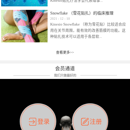
Kinesio贴扎疗法学会代表理事...
效贴布来说，40多年的研究开发制造肌内效贴
布及贴扎技术，期间过敏的案例当然也有。
Snowflake （雪花贴扎）的临床推理
比如我本人，几乎天天接触KINESIO肌内效，无
Kinesio Taping Association International
2021
-
12
-
10
论从皮肤适应性还是本人皮肤本身就不属于不
Kinesio Snowflake （称为雪花贴）比较适合应
（KTAI）名誉会长 身体具有免疫、疼痛、细胞
易过敏的那种，基本不会有过敏瘙痒的情况。
用在关节周围，能有效的改善筋膜的功能。这
破坏、发热、修复、增殖、再生等自然愈合能
但是，当身体不适、休息不好、持续紧张等特
种贴扎技术可以适用于各层软...
力。 多作为细胞因子存在于皮肤表皮、真皮、
殊因素的影响下，有时还是会出现瘙痒过敏的
毛细血管、筋膜中循环的间质液中。 可以认
情况。 最近一次，受新冠疫情封控影响，前
为，KINESIO TAPING ®(以下称为：KINESIO贴
前后后居家近30天左右，感觉日子都日夜颠倒
查看更多>>
组织:肌肉，肌腱，韧带（主要围绕有问题的关
扎疗法）的效果是通过创造一个环境，使每种
了。一天夜里饮酒过量，第2天起床胃不舒服、
节）。 snowflake“雪花”这个名字并不是指形
（约60种）细胞因子都能适当的发挥作用，可
左第12肋按压痛，膝关节髌韧带还撞了下，疼
状，而是指贴布本身很重量，以及贴布刺激的
以激发身体的自然愈合能力。 通常，药物会削
会员通道
痛影响走路。当天疼痛部贴了EDF和胃十字，膝
类型。贴布的应用充分利用了体内由间质液组
弱细胞因子的作用，单方面还会引起副作用的
关节贴了半月板贴布。第2天第12肋部的EDF和
我们只做最好的
成的自然流体力学的流体层。这种轻微的刺激
症状。 与此相比，Kinesio肌内效贴创造了细
胃十字贴布有点痒的迹象，我用手指腹适当的
对损伤细胞的修复和如何发挥作用提供了宝贵
胞因子最容易工作的环境，它可以在细胞因子
轻轻按压后不再去过度碰它，几个小时后，瘙
的见解。 作为锚点的“I”形中心条和半圆形扩展
变少的情况下增加细胞因子，在细胞因子变多
痒迹象消失了。但是第12肋按压还是有点疼
条的组合，不仅可以为受影响的组织增加空
的情况下减少细胞因子。 然而，细胞因子本身
痛，我就继续贴着。第3天第12肋部的疼痛基本
间，还可以在单片贴布上提供支持和深度刺
的控制仍有许多未知。 细胞因子是一种酵素，
消失，贴布也没有出现进一步瘙痒过敏。而膝
激。通过对间质液的适当控制，可以连接皮下
各种各样的酵素起着适当的作用，为细胞创造
关节的半月板贴布张力用的100%，但自始至终
筋膜，对关节进行非常轻柔的刺激，增加患部
了适合居住的环境。 在现代医学上，这种细胞
它都很坚强的贴着，没有出现过任何瘙痒的迹
登录
注册
的治疗区域。 snowflake“雪花”贴布不会妨碍皮
因子是一种酶的观点往往被否定，但在体内有
象。不同的条件下，同一个身体，不同的部位
肤上下左右运动，有效的辅助修复关节周围组
有毒细菌和无毒细菌，它们起着保持身体平衡
皮肤的敏感度也有不同。因此我们KINESIO要做