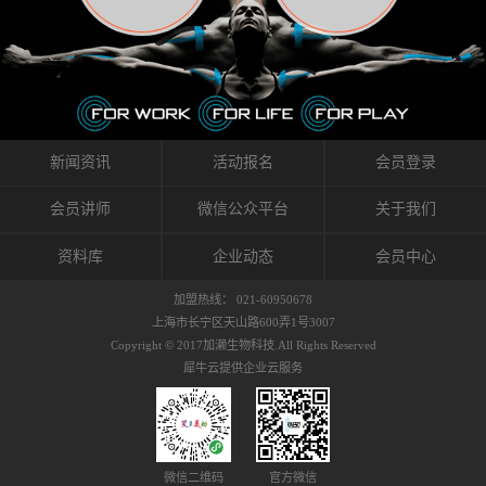
织的筋膜。它可以作用于关节或肌肉表面，释
的作用。 Kinesio肌内效贴不像药物那样在短时
的，是在研发生产过程中竭尽全力的降低致敏
放压力，刺激深层筋膜。“雪花”贴扎疗法是一
间内表现出症状，而是通过花费时间创造一个
性，减少贴布本身带来的致敏率。那到底是什
种可以改变肌肉、筋膜和间质液之间自然流动
对身体没有伤害（副作用等）的环境来减轻症
么原因引起的过敏瘙痒呢？我整理了以下内容
关系的方法。 间质液间质被称为人体的新器
状。 但是，由于营养、精神、运动的平衡被破
仅供大家参考，希望能给予大家帮助。首先我
官。研究人员认为，整个身体的网络是由坚韧
坏，各种细胞就会发生病态变化。 在一定的状
们分析解剖下过敏的原因，然后简说一下
且柔软的蛋白质结构所支撑的相互连接的充满
态下，细胞因子会自动捕捉异常，并在细胞之
KINESIO贴布贴扎后预防应对。我把导致过敏的
流体的空间构成的。如果作为脏器，这是人体
间传递适当的修复信息。可以收集各自所需的
原因，简单分为外因和内因。外因1，贴布贴布
新闻资讯
活动报名
会员登录
最大的脏器，约占体重的20%（相比之下，皮
物质，创造容易发挥自然治愈力的环境（细胞
本身的质量是导致过敏的重要原因之一。它包
肤构成约16%）。且研究人员认为体液在身体
因子级联；细胞因子的连锁反应）。 如果这种
括：1）面料的伸展率、回缩率、纤维的刺激
会员讲师
微信公众平台
关于我们
内流通，有助于细胞的再生和恢复。“1”“雪花”
细胞因子发生障碍，就会提供过多的物质，或
性。贴布内杂乱的纤维长时间贴在皮肤上，可
贴扎应用的目的: 这种贴扎技术是通过对关节
者甚至提供不需要的物质。 因此，身体所需的
能会给皮肤带来过度的刺激，从而引起过敏瘙
资料库
企业动态
会员中心
周围进行轻柔的刺激，改善受影响的关节和肌
自然愈合能力不仅不能发挥作用，反而会造成
痒。 &#...
肉的运动，对间质液进行适当的调整。 合并的
恶化的环境。Kinesio肌内效贴的作用，就是解
加盟热线： 021-60950678
效果是在增加刺激面积的同时，对关节提供更
决这些问题。 KinesioTaping ® （Kinesio贴扎
上海市长宁区天山路600弄1号3007
深级别的支持。 贴扎不仅促进淋巴流动，还起
疗法）的概念是空（空间），动（流动），冷
Copyright © 2017加濑生物科技.All Rights Reserved
到辅助修复损伤组织的作用。对组织的营养供
（抑制热的上升），为了实现这些，贴布的质
犀牛云提供企业云服务
应起到至关重要的间质液可到达包含筋膜，腱
量（种类），贴布的形状和贴扎方式被研发制
膜，韧带和关节周围皮下组织的关节囊。 流
作出来。 特别地，Kinesio Medical
体力学理论加濑博士-Kinesio肌内效贴布的发明
Tappling®（Kinesio医疗贴扎）通过从皮肤表面
人流体力学理论是以对日常生活产生反复影响
长时间给予适...
的纤细筋膜的性质为焦点。 筋膜容易受到外部
微信二维码
官方微信