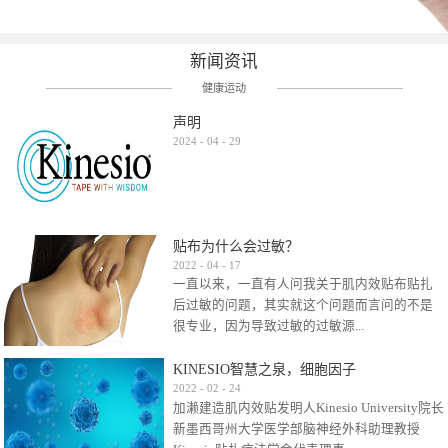
新闻资讯
健康运动
声明
2024
-
04
-
29
贴布为什么会过敏？
2022
-
04
-
17
一直以来，一直有人问我关于肌内效贴布贴扎
后过敏的问题，其实就这个问题而言问的不是
很专业，因为导致过敏的过敏源...
KINESIO智慧之泉，细胞因子
很多，比如试穿件衣服有时都会过敏，特定条
2022
-
02
-
24
加濑建造肌内效贴发明人Kinesio University院长
件下吃东西有时也会过敏，难道不吃不穿了？
新墨西哥州大学医学部脑神经外科助理教授
其他品牌的在此我们不予评价，就KINESIO肌内