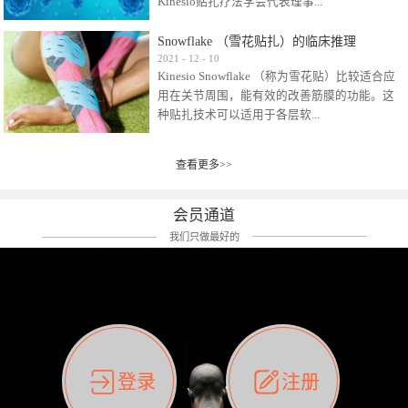
Kinesio贴扎疗法学会代表理事...
效贴布来说，40多年的研究开发制造肌内效贴
布及贴扎技术，期间过敏的案例当然也有。
Snowflake （雪花贴扎）的临床推理
比如我本人，几乎天天接触KINESIO肌内效，无
Kinesio Taping Association International
2021
-
12
-
10
论从皮肤适应性还是本人皮肤本身就不属于不
Kinesio Snowflake （称为雪花贴）比较适合应
（KTAI）名誉会长 身体具有免疫、疼痛、细胞
易过敏的那种，基本不会有过敏瘙痒的情况。
用在关节周围，能有效的改善筋膜的功能。这
破坏、发热、修复、增殖、再生等自然愈合能
但是，当身体不适、休息不好、持续紧张等特
种贴扎技术可以适用于各层软...
力。 多作为细胞因子存在于皮肤表皮、真皮、
殊因素的影响下，有时还是会出现瘙痒过敏的
毛细血管、筋膜中循环的间质液中。 可以认
情况。 最近一次，受新冠疫情封控影响，前
为，KINESIO TAPING ®(以下称为：KINESIO贴
前后后居家近30天左右，感觉日子都日夜颠倒
查看更多>>
组织:肌肉，肌腱，韧带（主要围绕有问题的关
扎疗法）的效果是通过创造一个环境，使每种
了。一天夜里饮酒过量，第2天起床胃不舒服、
节）。 snowflake“雪花”这个名字并不是指形
（约60种）细胞因子都能适当的发挥作用，可
左第12肋按压痛，膝关节髌韧带还撞了下，疼
状，而是指贴布本身很重量，以及贴布刺激的
以激发身体的自然愈合能力。 通常，药物会削
会员通道
痛影响走路。当天疼痛部贴了EDF和胃十字，膝
类型。贴布的应用充分利用了体内由间质液组
弱细胞因子的作用，单方面还会引起副作用的
关节贴了半月板贴布。第2天第12肋部的EDF和
我们只做最好的
成的自然流体力学的流体层。这种轻微的刺激
症状。 与此相比，Kinesio肌内效贴创造了细
胃十字贴布有点痒的迹象，我用手指腹适当的
对损伤细胞的修复和如何发挥作用提供了宝贵
胞因子最容易工作的环境，它可以在细胞因子
轻轻按压后不再去过度碰它，几个小时后，瘙
的见解。 作为锚点的“I”形中心条和半圆形扩展
变少的情况下增加细胞因子，在细胞因子变多
痒迹象消失了。但是第12肋按压还是有点疼
条的组合，不仅可以为受影响的组织增加空
的情况下减少细胞因子。 然而，细胞因子本身
痛，我就继续贴着。第3天第12肋部的疼痛基本
间，还可以在单片贴布上提供支持和深度刺
的控制仍有许多未知。 细胞因子是一种酵素，
消失，贴布也没有出现进一步瘙痒过敏。而膝
激。通过对间质液的适当控制，可以连接皮下
各种各样的酵素起着适当的作用，为细胞创造
关节的半月板贴布张力用的100%，但自始至终
筋膜，对关节进行非常轻柔的刺激，增加患部
了适合居住的环境。 在现代医学上，这种细胞
它都很坚强的贴着，没有出现过任何瘙痒的迹
登录
注册
的治疗区域。 snowflake“雪花”贴布不会妨碍皮
因子是一种酶的观点往往被否定，但在体内有
象。不同的条件下，同一个身体，不同的部位
肤上下左右运动，有效的辅助修复关节周围组
有毒细菌和无毒细菌，它们起着保持身体平衡
皮肤的敏感度也有不同。因此我们KINESIO要做