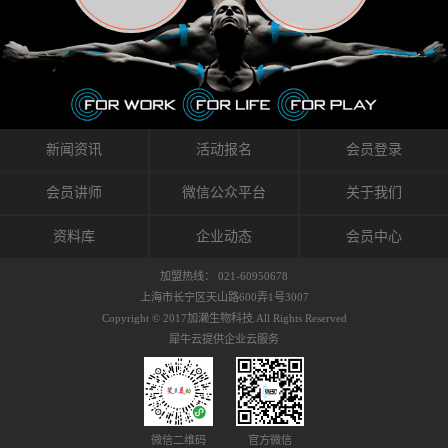
织的筋膜。它可以作用于关节或肌肉表面，释
的作用。 Kinesio肌内效贴不像药物那样在短时
的，是在研发生产过程中竭尽全力的降低致敏
放压力，刺激深层筋膜。“雪花”贴扎疗法是一
间内表现出症状，而是通过花费时间创造一个
性，减少贴布本身带来的致敏率。那到底是什
种可以改变肌肉、筋膜和间质液之间自然流动
对身体没有伤害（副作用等）的环境来减轻症
么原因引起的过敏瘙痒呢？我整理了以下内容
关系的方法。 间质液间质被称为人体的新器
状。 但是，由于营养、精神、运动的平衡被破
仅供大家参考，希望能给予大家帮助。首先我
官。研究人员认为，整个身体的网络是由坚韧
坏，各种细胞就会发生病态变化。 在一定的状
们分析解剖下过敏的原因，然后简说一下
且柔软的蛋白质结构所支撑的相互连接的充满
态下，细胞因子会自动捕捉异常，并在细胞之
KINESIO贴布贴扎后预防应对。我把导致过敏的
流体的空间构成的。如果作为脏器，这是人体
间传递适当的修复信息。可以收集各自所需的
原因，简单分为外因和内因。外因1，贴布贴布
新闻资讯
活动报名
会员登录
最大的脏器，约占体重的20%（相比之下，皮
物质，创造容易发挥自然治愈力的环境（细胞
本身的质量是导致过敏的重要原因之一。它包
肤构成约16%）。且研究人员认为体液在身体
因子级联；细胞因子的连锁反应）。 如果这种
括：1）面料的伸展率、回缩率、纤维的刺激
会员讲师
微信公众平台
关于我们
内流通，有助于细胞的再生和恢复。“1”“雪花”
细胞因子发生障碍，就会提供过多的物质，或
性。贴布内杂乱的纤维长时间贴在皮肤上，可
贴扎应用的目的: 这种贴扎技术是通过对关节
者甚至提供不需要的物质。 因此，身体所需的
能会给皮肤带来过度的刺激，从而引起过敏瘙
资料库
企业动态
会员中心
周围进行轻柔的刺激，改善受影响的关节和肌
自然愈合能力不仅不能发挥作用，反而会造成
痒。 &#...
肉的运动，对间质液进行适当的调整。 合并的
恶化的环境。Kinesio肌内效贴的作用，就是解
加盟热线： 021-60950678
效果是在增加刺激面积的同时，对关节提供更
决这些问题。 KinesioTaping ® （Kinesio贴扎
上海市长宁区天山路600弄1号3007
深级别的支持。 贴扎不仅促进淋巴流动，还起
疗法）的概念是空（空间），动（流动），冷
Copyright © 2017加濑生物科技.All Rights Reserved
到辅助修复损伤组织的作用。对组织的营养供
（抑制热的上升），为了实现这些，贴布的质
犀牛云提供企业云服务
应起到至关重要的间质液可到达包含筋膜，腱
量（种类），贴布的形状和贴扎方式被研发制
膜，韧带和关节周围皮下组织的关节囊。 流
作出来。 特别地，Kinesio Medical
体力学理论加濑博士-Kinesio肌内效贴布的发明
Tappling®（Kinesio医疗贴扎）通过从皮肤表面
人流体力学理论是以对日常生活产生反复影响
长时间给予适...
的纤细筋膜的性质为焦点。 筋膜容易受到外部
微信二维码
官方微信