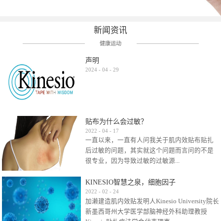
新闻资讯
健康运动
声明
2024
-
04
-
29
贴布为什么会过敏？
2022
-
04
-
17
一直以来，一直有人问我关于肌内效贴布贴扎
后过敏的问题，其实就这个问题而言问的不是
很专业，因为导致过敏的过敏源...
KINESIO智慧之泉，细胞因子
很多，比如试穿件衣服有时都会过敏，特定条
2022
-
02
-
24
加濑建造肌内效贴发明人Kinesio University院长
件下吃东西有时也会过敏，难道不吃不穿了？
新墨西哥州大学医学部脑神经外科助理教授
其他品牌的在此我们不予评价，就KINESIO肌内