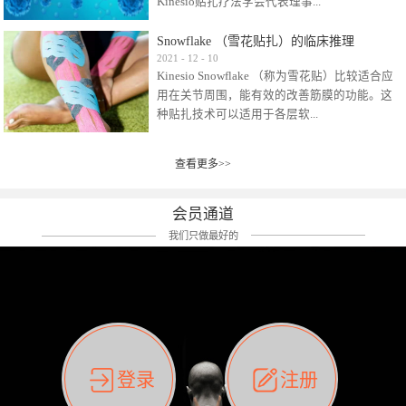
Kinesio贴扎疗法学会代表理事...
效贴布来说，40多年的研究开发制造肌内效贴
布及贴扎技术，期间过敏的案例当然也有。
Snowflake （雪花贴扎）的临床推理
比如我本人，几乎天天接触KINESIO肌内效，无
Kinesio Taping Association International
2021
-
12
-
10
论从皮肤适应性还是本人皮肤本身就不属于不
Kinesio Snowflake （称为雪花贴）比较适合应
（KTAI）名誉会长 身体具有免疫、疼痛、细胞
易过敏的那种，基本不会有过敏瘙痒的情况。
用在关节周围，能有效的改善筋膜的功能。这
破坏、发热、修复、增殖、再生等自然愈合能
但是，当身体不适、休息不好、持续紧张等特
种贴扎技术可以适用于各层软...
力。 多作为细胞因子存在于皮肤表皮、真皮、
殊因素的影响下，有时还是会出现瘙痒过敏的
毛细血管、筋膜中循环的间质液中。 可以认
情况。 最近一次，受新冠疫情封控影响，前
为，KINESIO TAPING ®(以下称为：KINESIO贴
前后后居家近30天左右，感觉日子都日夜颠倒
查看更多>>
组织:肌肉，肌腱，韧带（主要围绕有问题的关
扎疗法）的效果是通过创造一个环境，使每种
了。一天夜里饮酒过量，第2天起床胃不舒服、
节）。 snowflake“雪花”这个名字并不是指形
（约60种）细胞因子都能适当的发挥作用，可
左第12肋按压痛，膝关节髌韧带还撞了下，疼
状，而是指贴布本身很重量，以及贴布刺激的
以激发身体的自然愈合能力。 通常，药物会削
会员通道
痛影响走路。当天疼痛部贴了EDF和胃十字，膝
类型。贴布的应用充分利用了体内由间质液组
弱细胞因子的作用，单方面还会引起副作用的
关节贴了半月板贴布。第2天第12肋部的EDF和
我们只做最好的
成的自然流体力学的流体层。这种轻微的刺激
症状。 与此相比，Kinesio肌内效贴创造了细
胃十字贴布有点痒的迹象，我用手指腹适当的
对损伤细胞的修复和如何发挥作用提供了宝贵
胞因子最容易工作的环境，它可以在细胞因子
轻轻按压后不再去过度碰它，几个小时后，瘙
的见解。 作为锚点的“I”形中心条和半圆形扩展
变少的情况下增加细胞因子，在细胞因子变多
痒迹象消失了。但是第12肋按压还是有点疼
条的组合，不仅可以为受影响的组织增加空
的情况下减少细胞因子。 然而，细胞因子本身
痛，我就继续贴着。第3天第12肋部的疼痛基本
间，还可以在单片贴布上提供支持和深度刺
的控制仍有许多未知。 细胞因子是一种酵素，
消失，贴布也没有出现进一步瘙痒过敏。而膝
激。通过对间质液的适当控制，可以连接皮下
各种各样的酵素起着适当的作用，为细胞创造
关节的半月板贴布张力用的100%，但自始至终
筋膜，对关节进行非常轻柔的刺激，增加患部
了适合居住的环境。 在现代医学上，这种细胞
它都很坚强的贴着，没有出现过任何瘙痒的迹
登录
注册
的治疗区域。 snowflake“雪花”贴布不会妨碍皮
因子是一种酶的观点往往被否定，但在体内有
象。不同的条件下，同一个身体，不同的部位
肤上下左右运动，有效的辅助修复关节周围组
有毒细菌和无毒细菌，它们起着保持身体平衡
皮肤的敏感度也有不同。因此我们KINESIO要做