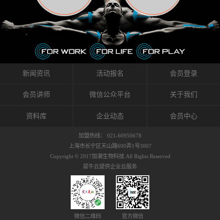
织的筋膜。它可以作用于关节或肌肉表面，释
的作用。 Kinesio肌内效贴不像药物那样在短时
的，是在研发生产过程中竭尽全力的降低致敏
放压力，刺激深层筋膜。“雪花”贴扎疗法是一
间内表现出症状，而是通过花费时间创造一个
性，减少贴布本身带来的致敏率。那到底是什
种可以改变肌肉、筋膜和间质液之间自然流动
对身体没有伤害（副作用等）的环境来减轻症
么原因引起的过敏瘙痒呢？我整理了以下内容
关系的方法。 间质液间质被称为人体的新器
状。 但是，由于营养、精神、运动的平衡被破
仅供大家参考，希望能给予大家帮助。首先我
官。研究人员认为，整个身体的网络是由坚韧
坏，各种细胞就会发生病态变化。 在一定的状
们分析解剖下过敏的原因，然后简说一下
且柔软的蛋白质结构所支撑的相互连接的充满
态下，细胞因子会自动捕捉异常，并在细胞之
KINESIO贴布贴扎后预防应对。我把导致过敏的
流体的空间构成的。如果作为脏器，这是人体
间传递适当的修复信息。可以收集各自所需的
原因，简单分为外因和内因。外因1，贴布贴布
新闻资讯
活动报名
会员登录
最大的脏器，约占体重的20%（相比之下，皮
物质，创造容易发挥自然治愈力的环境（细胞
本身的质量是导致过敏的重要原因之一。它包
肤构成约16%）。且研究人员认为体液在身体
因子级联；细胞因子的连锁反应）。 如果这种
括：1）面料的伸展率、回缩率、纤维的刺激
会员讲师
微信公众平台
关于我们
内流通，有助于细胞的再生和恢复。“1”“雪花”
细胞因子发生障碍，就会提供过多的物质，或
性。贴布内杂乱的纤维长时间贴在皮肤上，可
贴扎应用的目的: 这种贴扎技术是通过对关节
者甚至提供不需要的物质。 因此，身体所需的
能会给皮肤带来过度的刺激，从而引起过敏瘙
资料库
企业动态
会员中心
周围进行轻柔的刺激，改善受影响的关节和肌
自然愈合能力不仅不能发挥作用，反而会造成
痒。 &#...
肉的运动，对间质液进行适当的调整。 合并的
恶化的环境。Kinesio肌内效贴的作用，就是解
加盟热线： 021-60950678
效果是在增加刺激面积的同时，对关节提供更
决这些问题。 KinesioTaping ® （Kinesio贴扎
上海市长宁区天山路600弄1号3007
深级别的支持。 贴扎不仅促进淋巴流动，还起
疗法）的概念是空（空间），动（流动），冷
Copyright © 2017加濑生物科技.All Rights Reserved
到辅助修复损伤组织的作用。对组织的营养供
（抑制热的上升），为了实现这些，贴布的质
犀牛云提供企业云服务
应起到至关重要的间质液可到达包含筋膜，腱
量（种类），贴布的形状和贴扎方式被研发制
膜，韧带和关节周围皮下组织的关节囊。 流
作出来。 特别地，Kinesio Medical
体力学理论加濑博士-Kinesio肌内效贴布的发明
Tappling®（Kinesio医疗贴扎）通过从皮肤表面
人流体力学理论是以对日常生活产生反复影响
长时间给予适...
的纤细筋膜的性质为焦点。 筋膜容易受到外部
微信二维码
官方微信