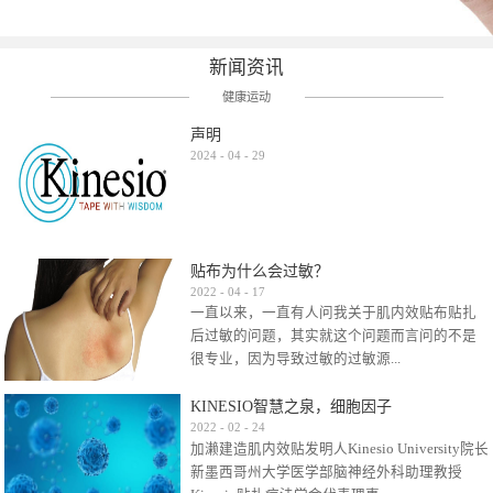
新闻资讯
健康运动
声明
2024
-
04
-
29
贴布为什么会过敏？
2022
-
04
-
17
一直以来，一直有人问我关于肌内效贴布贴扎
后过敏的问题，其实就这个问题而言问的不是
很专业，因为导致过敏的过敏源...
KINESIO智慧之泉，细胞因子
很多，比如试穿件衣服有时都会过敏，特定条
2022
-
02
-
24
加濑建造肌内效贴发明人Kinesio University院长
件下吃东西有时也会过敏，难道不吃不穿了？
新墨西哥州大学医学部脑神经外科助理教授
其他品牌的在此我们不予评价，就KINESIO肌内