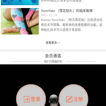
Kinesio贴扎疗法学会代表理事...
效贴布来说，40多年的研究开发制造肌内效贴
布及贴扎技术，期间过敏的案例当然也有。
Snowflake （雪花贴扎）的临床推理
比如我本人，几乎天天接触KINESIO肌内效，无
Kinesio Taping Association International
2021
-
12
-
10
论从皮肤适应性还是本人皮肤本身就不属于不
Kinesio Snowflake （称为雪花贴）比较适合应
（KTAI）名誉会长 身体具有免疫、疼痛、细胞
易过敏的那种，基本不会有过敏瘙痒的情况。
用在关节周围，能有效的改善筋膜的功能。这
破坏、发热、修复、增殖、再生等自然愈合能
但是，当身体不适、休息不好、持续紧张等特
种贴扎技术可以适用于各层软...
力。 多作为细胞因子存在于皮肤表皮、真皮、
殊因素的影响下，有时还是会出现瘙痒过敏的
毛细血管、筋膜中循环的间质液中。 可以认
情况。 最近一次，受新冠疫情封控影响，前
为，KINESIO TAPING ®(以下称为：KINESIO贴
前后后居家近30天左右，感觉日子都日夜颠倒
查看更多>>
组织:肌肉，肌腱，韧带（主要围绕有问题的关
扎疗法）的效果是通过创造一个环境，使每种
了。一天夜里饮酒过量，第2天起床胃不舒服、
节）。 snowflake“雪花”这个名字并不是指形
（约60种）细胞因子都能适当的发挥作用，可
左第12肋按压痛，膝关节髌韧带还撞了下，疼
状，而是指贴布本身很重量，以及贴布刺激的
以激发身体的自然愈合能力。 通常，药物会削
会员通道
痛影响走路。当天疼痛部贴了EDF和胃十字，膝
类型。贴布的应用充分利用了体内由间质液组
弱细胞因子的作用，单方面还会引起副作用的
关节贴了半月板贴布。第2天第12肋部的EDF和
我们只做最好的
成的自然流体力学的流体层。这种轻微的刺激
症状。 与此相比，Kinesio肌内效贴创造了细
胃十字贴布有点痒的迹象，我用手指腹适当的
对损伤细胞的修复和如何发挥作用提供了宝贵
胞因子最容易工作的环境，它可以在细胞因子
轻轻按压后不再去过度碰它，几个小时后，瘙
的见解。 作为锚点的“I”形中心条和半圆形扩展
变少的情况下增加细胞因子，在细胞因子变多
痒迹象消失了。但是第12肋按压还是有点疼
条的组合，不仅可以为受影响的组织增加空
的情况下减少细胞因子。 然而，细胞因子本身
痛，我就继续贴着。第3天第12肋部的疼痛基本
间，还可以在单片贴布上提供支持和深度刺
的控制仍有许多未知。 细胞因子是一种酵素，
消失，贴布也没有出现进一步瘙痒过敏。而膝
激。通过对间质液的适当控制，可以连接皮下
各种各样的酵素起着适当的作用，为细胞创造
关节的半月板贴布张力用的100%，但自始至终
筋膜，对关节进行非常轻柔的刺激，增加患部
了适合居住的环境。 在现代医学上，这种细胞
它都很坚强的贴着，没有出现过任何瘙痒的迹
登录
注册
的治疗区域。 snowflake“雪花”贴布不会妨碍皮
因子是一种酶的观点往往被否定，但在体内有
象。不同的条件下，同一个身体，不同的部位
肤上下左右运动，有效的辅助修复关节周围组
有毒细菌和无毒细菌，它们起着保持身体平衡
皮肤的敏感度也有不同。因此我们KINESIO要做