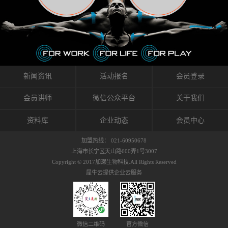
织的筋膜。它可以作用于关节或肌肉表面，释
的作用。 Kinesio肌内效贴不像药物那样在短时
的，是在研发生产过程中竭尽全力的降低致敏
放压力，刺激深层筋膜。“雪花”贴扎疗法是一
间内表现出症状，而是通过花费时间创造一个
性，减少贴布本身带来的致敏率。那到底是什
种可以改变肌肉、筋膜和间质液之间自然流动
对身体没有伤害（副作用等）的环境来减轻症
么原因引起的过敏瘙痒呢？我整理了以下内容
关系的方法。 间质液间质被称为人体的新器
状。 但是，由于营养、精神、运动的平衡被破
仅供大家参考，希望能给予大家帮助。首先我
官。研究人员认为，整个身体的网络是由坚韧
坏，各种细胞就会发生病态变化。 在一定的状
们分析解剖下过敏的原因，然后简说一下
且柔软的蛋白质结构所支撑的相互连接的充满
态下，细胞因子会自动捕捉异常，并在细胞之
KINESIO贴布贴扎后预防应对。我把导致过敏的
流体的空间构成的。如果作为脏器，这是人体
间传递适当的修复信息。可以收集各自所需的
原因，简单分为外因和内因。外因1，贴布贴布
新闻资讯
活动报名
会员登录
最大的脏器，约占体重的20%（相比之下，皮
物质，创造容易发挥自然治愈力的环境（细胞
本身的质量是导致过敏的重要原因之一。它包
肤构成约16%）。且研究人员认为体液在身体
因子级联；细胞因子的连锁反应）。 如果这种
括：1）面料的伸展率、回缩率、纤维的刺激
会员讲师
微信公众平台
关于我们
内流通，有助于细胞的再生和恢复。“1”“雪花”
细胞因子发生障碍，就会提供过多的物质，或
性。贴布内杂乱的纤维长时间贴在皮肤上，可
贴扎应用的目的: 这种贴扎技术是通过对关节
者甚至提供不需要的物质。 因此，身体所需的
能会给皮肤带来过度的刺激，从而引起过敏瘙
资料库
企业动态
会员中心
周围进行轻柔的刺激，改善受影响的关节和肌
自然愈合能力不仅不能发挥作用，反而会造成
痒。 &#...
肉的运动，对间质液进行适当的调整。 合并的
恶化的环境。Kinesio肌内效贴的作用，就是解
加盟热线： 021-60950678
效果是在增加刺激面积的同时，对关节提供更
决这些问题。 KinesioTaping ® （Kinesio贴扎
上海市长宁区天山路600弄1号3007
深级别的支持。 贴扎不仅促进淋巴流动，还起
疗法）的概念是空（空间），动（流动），冷
Copyright © 2017加濑生物科技.All Rights Reserved
到辅助修复损伤组织的作用。对组织的营养供
（抑制热的上升），为了实现这些，贴布的质
犀牛云提供企业云服务
应起到至关重要的间质液可到达包含筋膜，腱
量（种类），贴布的形状和贴扎方式被研发制
膜，韧带和关节周围皮下组织的关节囊。 流
作出来。 特别地，Kinesio Medical
体力学理论加濑博士-Kinesio肌内效贴布的发明
Tappling®（Kinesio医疗贴扎）通过从皮肤表面
人流体力学理论是以对日常生活产生反复影响
长时间给予适...
的纤细筋膜的性质为焦点。 筋膜容易受到外部
微信二维码
官方微信