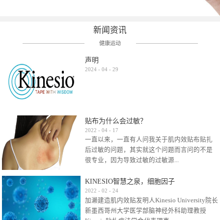
新闻资讯
健康运动
声明
2024
-
04
-
29
贴布为什么会过敏？
2022
-
04
-
17
一直以来，一直有人问我关于肌内效贴布贴扎
后过敏的问题，其实就这个问题而言问的不是
很专业，因为导致过敏的过敏源...
KINESIO智慧之泉，细胞因子
很多，比如试穿件衣服有时都会过敏，特定条
2022
-
02
-
24
加濑建造肌内效贴发明人Kinesio University院长
件下吃东西有时也会过敏，难道不吃不穿了？
新墨西哥州大学医学部脑神经外科助理教授
其他品牌的在此我们不予评价，就KINESIO肌内