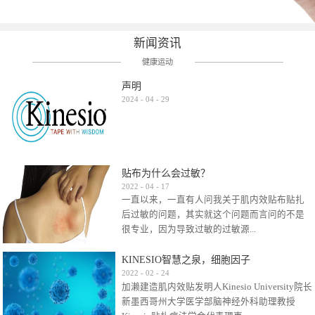
新闻资讯
健康运动
声明
2024
-
04
-
29
贴布为什么会过敏？
2022
-
04
-
17
一直以来，一直有人问我关于肌内效贴布贴扎
后过敏的问题，其实就这个问题而言问的不是
很专业，因为导致过敏的过敏源...
KINESIO智慧之泉，细胞因子
很多，比如试穿件衣服有时都会过敏，特定条
2022
-
02
-
24
加濑建造肌内效贴发明人Kinesio University院长
件下吃东西有时也会过敏，难道不吃不穿了？
新墨西哥州大学医学部脑神经外科助理教授
其他品牌的在此我们不予评价，就KINESIO肌内