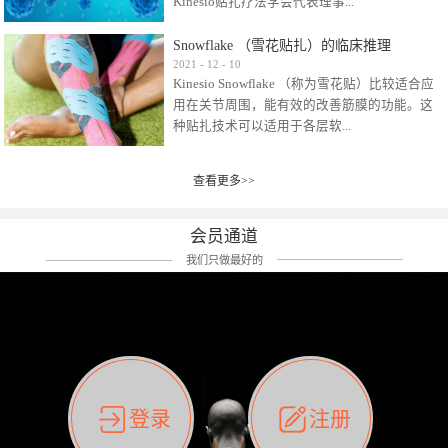
Kinesio贴扎疗法学会代表理事...
效贴布来说，40多年的研究开发制造肌内效贴
布及贴扎技术，期间过敏的案例当然也有。
Snowflake （雪花贴扎）的临床推理
比如我本人，几乎天天接触KINESIO肌内效，无
Kinesio Taping Association International
2021
-
12
-
10
论从皮肤适应性还是本人皮肤本身就不属于不
Kinesio Snowflake （称为雪花贴）比较适合应
（KTAI）名誉会长 身体具有免疫、疼痛、细胞
易过敏的那种，基本不会有过敏瘙痒的情况。
用在关节周围，能有效的改善筋膜的功能。这
破坏、发热、修复、增殖、再生等自然愈合能
但是，当身体不适、休息不好、持续紧张等特
种贴扎技术可以适用于各层软...
力。 多作为细胞因子存在于皮肤表皮、真皮、
殊因素的影响下，有时还是会出现瘙痒过敏的
毛细血管、筋膜中循环的间质液中。 可以认
情况。 最近一次，受新冠疫情封控影响，前
为，KINESIO TAPING ®(以下称为：KINESIO贴
前后后居家近30天左右，感觉日子都日夜颠倒
查看更多>>
组织:肌肉，肌腱，韧带（主要围绕有问题的关
扎疗法）的效果是通过创造一个环境，使每种
了。一天夜里饮酒过量，第2天起床胃不舒服、
节）。 snowflake“雪花”这个名字并不是指形
（约60种）细胞因子都能适当的发挥作用，可
左第12肋按压痛，膝关节髌韧带还撞了下，疼
状，而是指贴布本身很重量，以及贴布刺激的
以激发身体的自然愈合能力。 通常，药物会削
会员通道
痛影响走路。当天疼痛部贴了EDF和胃十字，膝
类型。贴布的应用充分利用了体内由间质液组
弱细胞因子的作用，单方面还会引起副作用的
关节贴了半月板贴布。第2天第12肋部的EDF和
我们只做最好的
成的自然流体力学的流体层。这种轻微的刺激
症状。 与此相比，Kinesio肌内效贴创造了细
胃十字贴布有点痒的迹象，我用手指腹适当的
对损伤细胞的修复和如何发挥作用提供了宝贵
胞因子最容易工作的环境，它可以在细胞因子
轻轻按压后不再去过度碰它，几个小时后，瘙
的见解。 作为锚点的“I”形中心条和半圆形扩展
变少的情况下增加细胞因子，在细胞因子变多
痒迹象消失了。但是第12肋按压还是有点疼
条的组合，不仅可以为受影响的组织增加空
的情况下减少细胞因子。 然而，细胞因子本身
痛，我就继续贴着。第3天第12肋部的疼痛基本
间，还可以在单片贴布上提供支持和深度刺
的控制仍有许多未知。 细胞因子是一种酵素，
消失，贴布也没有出现进一步瘙痒过敏。而膝
激。通过对间质液的适当控制，可以连接皮下
各种各样的酵素起着适当的作用，为细胞创造
关节的半月板贴布张力用的100%，但自始至终
筋膜，对关节进行非常轻柔的刺激，增加患部
了适合居住的环境。 在现代医学上，这种细胞
它都很坚强的贴着，没有出现过任何瘙痒的迹
登录
注册
的治疗区域。 snowflake“雪花”贴布不会妨碍皮
因子是一种酶的观点往往被否定，但在体内有
象。不同的条件下，同一个身体，不同的部位
肤上下左右运动，有效的辅助修复关节周围组
有毒细菌和无毒细菌，它们起着保持身体平衡
皮肤的敏感度也有不同。因此我们KINESIO要做