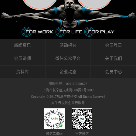
织的筋膜。它可以作用于关节或肌肉表面，释
的作用。 Kinesio肌内效贴不像药物那样在短时
的，是在研发生产过程中竭尽全力的降低致敏
放压力，刺激深层筋膜。“雪花”贴扎疗法是一
间内表现出症状，而是通过花费时间创造一个
性，减少贴布本身带来的致敏率。那到底是什
种可以改变肌肉、筋膜和间质液之间自然流动
对身体没有伤害（副作用等）的环境来减轻症
么原因引起的过敏瘙痒呢？我整理了以下内容
关系的方法。 间质液间质被称为人体的新器
状。 但是，由于营养、精神、运动的平衡被破
仅供大家参考，希望能给予大家帮助。首先我
官。研究人员认为，整个身体的网络是由坚韧
坏，各种细胞就会发生病态变化。 在一定的状
们分析解剖下过敏的原因，然后简说一下
且柔软的蛋白质结构所支撑的相互连接的充满
态下，细胞因子会自动捕捉异常，并在细胞之
KINESIO贴布贴扎后预防应对。我把导致过敏的
流体的空间构成的。如果作为脏器，这是人体
间传递适当的修复信息。可以收集各自所需的
原因，简单分为外因和内因。外因1，贴布贴布
新闻资讯
活动报名
会员登录
最大的脏器，约占体重的20%（相比之下，皮
物质，创造容易发挥自然治愈力的环境（细胞
本身的质量是导致过敏的重要原因之一。它包
肤构成约16%）。且研究人员认为体液在身体
因子级联；细胞因子的连锁反应）。 如果这种
括：1）面料的伸展率、回缩率、纤维的刺激
会员讲师
微信公众平台
关于我们
内流通，有助于细胞的再生和恢复。“1”“雪花”
细胞因子发生障碍，就会提供过多的物质，或
性。贴布内杂乱的纤维长时间贴在皮肤上，可
贴扎应用的目的: 这种贴扎技术是通过对关节
者甚至提供不需要的物质。 因此，身体所需的
能会给皮肤带来过度的刺激，从而引起过敏瘙
资料库
企业动态
会员中心
周围进行轻柔的刺激，改善受影响的关节和肌
自然愈合能力不仅不能发挥作用，反而会造成
痒。 &#...
肉的运动，对间质液进行适当的调整。 合并的
恶化的环境。Kinesio肌内效贴的作用，就是解
加盟热线： 021-60950678
效果是在增加刺激面积的同时，对关节提供更
决这些问题。 KinesioTaping ® （Kinesio贴扎
上海市长宁区天山路600弄1号3007
深级别的支持。 贴扎不仅促进淋巴流动，还起
疗法）的概念是空（空间），动（流动），冷
Copyright © 2017加濑生物科技.All Rights Reserved
到辅助修复损伤组织的作用。对组织的营养供
（抑制热的上升），为了实现这些，贴布的质
犀牛云提供企业云服务
应起到至关重要的间质液可到达包含筋膜，腱
量（种类），贴布的形状和贴扎方式被研发制
膜，韧带和关节周围皮下组织的关节囊。 流
作出来。 特别地，Kinesio Medical
体力学理论加濑博士-Kinesio肌内效贴布的发明
Tappling®（Kinesio医疗贴扎）通过从皮肤表面
人流体力学理论是以对日常生活产生反复影响
长时间给予适...
的纤细筋膜的性质为焦点。 筋膜容易受到外部
微信二维码
官方微信