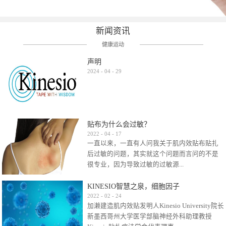
新闻资讯
健康运动
声明
2024
-
04
-
29
贴布为什么会过敏？
2022
-
04
-
17
一直以来，一直有人问我关于肌内效贴布贴扎
后过敏的问题，其实就这个问题而言问的不是
很专业，因为导致过敏的过敏源...
KINESIO智慧之泉，细胞因子
很多，比如试穿件衣服有时都会过敏，特定条
2022
-
02
-
24
加濑建造肌内效贴发明人Kinesio University院长
件下吃东西有时也会过敏，难道不吃不穿了？
新墨西哥州大学医学部脑神经外科助理教授
其他品牌的在此我们不予评价，就KINESIO肌内