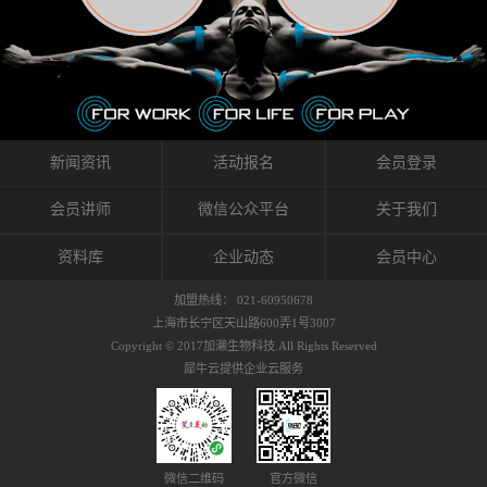
织的筋膜。它可以作用于关节或肌肉表面，释
的作用。 Kinesio肌内效贴不像药物那样在短时
的，是在研发生产过程中竭尽全力的降低致敏
放压力，刺激深层筋膜。“雪花”贴扎疗法是一
间内表现出症状，而是通过花费时间创造一个
性，减少贴布本身带来的致敏率。那到底是什
种可以改变肌肉、筋膜和间质液之间自然流动
对身体没有伤害（副作用等）的环境来减轻症
么原因引起的过敏瘙痒呢？我整理了以下内容
关系的方法。 间质液间质被称为人体的新器
状。 但是，由于营养、精神、运动的平衡被破
仅供大家参考，希望能给予大家帮助。首先我
官。研究人员认为，整个身体的网络是由坚韧
坏，各种细胞就会发生病态变化。 在一定的状
们分析解剖下过敏的原因，然后简说一下
且柔软的蛋白质结构所支撑的相互连接的充满
态下，细胞因子会自动捕捉异常，并在细胞之
KINESIO贴布贴扎后预防应对。我把导致过敏的
流体的空间构成的。如果作为脏器，这是人体
间传递适当的修复信息。可以收集各自所需的
原因，简单分为外因和内因。外因1，贴布贴布
新闻资讯
活动报名
会员登录
最大的脏器，约占体重的20%（相比之下，皮
物质，创造容易发挥自然治愈力的环境（细胞
本身的质量是导致过敏的重要原因之一。它包
肤构成约16%）。且研究人员认为体液在身体
因子级联；细胞因子的连锁反应）。 如果这种
括：1）面料的伸展率、回缩率、纤维的刺激
会员讲师
微信公众平台
关于我们
内流通，有助于细胞的再生和恢复。“1”“雪花”
细胞因子发生障碍，就会提供过多的物质，或
性。贴布内杂乱的纤维长时间贴在皮肤上，可
贴扎应用的目的: 这种贴扎技术是通过对关节
者甚至提供不需要的物质。 因此，身体所需的
能会给皮肤带来过度的刺激，从而引起过敏瘙
资料库
企业动态
会员中心
周围进行轻柔的刺激，改善受影响的关节和肌
自然愈合能力不仅不能发挥作用，反而会造成
痒。 &#...
肉的运动，对间质液进行适当的调整。 合并的
恶化的环境。Kinesio肌内效贴的作用，就是解
加盟热线： 021-60950678
效果是在增加刺激面积的同时，对关节提供更
决这些问题。 KinesioTaping ® （Kinesio贴扎
上海市长宁区天山路600弄1号3007
深级别的支持。 贴扎不仅促进淋巴流动，还起
疗法）的概念是空（空间），动（流动），冷
Copyright © 2017加濑生物科技.All Rights Reserved
到辅助修复损伤组织的作用。对组织的营养供
（抑制热的上升），为了实现这些，贴布的质
犀牛云提供企业云服务
应起到至关重要的间质液可到达包含筋膜，腱
量（种类），贴布的形状和贴扎方式被研发制
膜，韧带和关节周围皮下组织的关节囊。 流
作出来。 特别地，Kinesio Medical
体力学理论加濑博士-Kinesio肌内效贴布的发明
Tappling®（Kinesio医疗贴扎）通过从皮肤表面
人流体力学理论是以对日常生活产生反复影响
长时间给予适...
的纤细筋膜的性质为焦点。 筋膜容易受到外部
微信二维码
官方微信