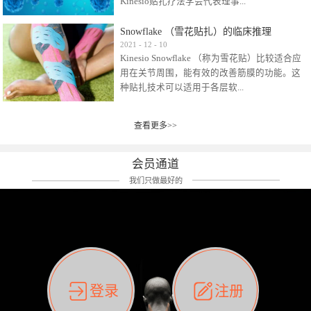
Kinesio贴扎疗法学会代表理事...
效贴布来说，40多年的研究开发制造肌内效贴
布及贴扎技术，期间过敏的案例当然也有。
Snowflake （雪花贴扎）的临床推理
比如我本人，几乎天天接触KINESIO肌内效，无
Kinesio Taping Association International
2021
-
12
-
10
论从皮肤适应性还是本人皮肤本身就不属于不
Kinesio Snowflake （称为雪花贴）比较适合应
（KTAI）名誉会长 身体具有免疫、疼痛、细胞
易过敏的那种，基本不会有过敏瘙痒的情况。
用在关节周围，能有效的改善筋膜的功能。这
破坏、发热、修复、增殖、再生等自然愈合能
但是，当身体不适、休息不好、持续紧张等特
种贴扎技术可以适用于各层软...
力。 多作为细胞因子存在于皮肤表皮、真皮、
殊因素的影响下，有时还是会出现瘙痒过敏的
毛细血管、筋膜中循环的间质液中。 可以认
情况。 最近一次，受新冠疫情封控影响，前
为，KINESIO TAPING ®(以下称为：KINESIO贴
前后后居家近30天左右，感觉日子都日夜颠倒
查看更多>>
组织:肌肉，肌腱，韧带（主要围绕有问题的关
扎疗法）的效果是通过创造一个环境，使每种
了。一天夜里饮酒过量，第2天起床胃不舒服、
节）。 snowflake“雪花”这个名字并不是指形
（约60种）细胞因子都能适当的发挥作用，可
左第12肋按压痛，膝关节髌韧带还撞了下，疼
状，而是指贴布本身很重量，以及贴布刺激的
以激发身体的自然愈合能力。 通常，药物会削
会员通道
痛影响走路。当天疼痛部贴了EDF和胃十字，膝
类型。贴布的应用充分利用了体内由间质液组
弱细胞因子的作用，单方面还会引起副作用的
关节贴了半月板贴布。第2天第12肋部的EDF和
我们只做最好的
成的自然流体力学的流体层。这种轻微的刺激
症状。 与此相比，Kinesio肌内效贴创造了细
胃十字贴布有点痒的迹象，我用手指腹适当的
对损伤细胞的修复和如何发挥作用提供了宝贵
胞因子最容易工作的环境，它可以在细胞因子
轻轻按压后不再去过度碰它，几个小时后，瘙
的见解。 作为锚点的“I”形中心条和半圆形扩展
变少的情况下增加细胞因子，在细胞因子变多
痒迹象消失了。但是第12肋按压还是有点疼
条的组合，不仅可以为受影响的组织增加空
的情况下减少细胞因子。 然而，细胞因子本身
痛，我就继续贴着。第3天第12肋部的疼痛基本
间，还可以在单片贴布上提供支持和深度刺
的控制仍有许多未知。 细胞因子是一种酵素，
消失，贴布也没有出现进一步瘙痒过敏。而膝
激。通过对间质液的适当控制，可以连接皮下
各种各样的酵素起着适当的作用，为细胞创造
关节的半月板贴布张力用的100%，但自始至终
筋膜，对关节进行非常轻柔的刺激，增加患部
了适合居住的环境。 在现代医学上，这种细胞
它都很坚强的贴着，没有出现过任何瘙痒的迹
登录
注册
的治疗区域。 snowflake“雪花”贴布不会妨碍皮
因子是一种酶的观点往往被否定，但在体内有
象。不同的条件下，同一个身体，不同的部位
肤上下左右运动，有效的辅助修复关节周围组
有毒细菌和无毒细菌，它们起着保持身体平衡
皮肤的敏感度也有不同。因此我们KINESIO要做