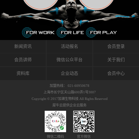
织的筋膜。它可以作用于关节或肌肉表面，释
的作用。 Kinesio肌内效贴不像药物那样在短时
的，是在研发生产过程中竭尽全力的降低致敏
放压力，刺激深层筋膜。“雪花”贴扎疗法是一
间内表现出症状，而是通过花费时间创造一个
性，减少贴布本身带来的致敏率。那到底是什
种可以改变肌肉、筋膜和间质液之间自然流动
对身体没有伤害（副作用等）的环境来减轻症
么原因引起的过敏瘙痒呢？我整理了以下内容
关系的方法。 间质液间质被称为人体的新器
状。 但是，由于营养、精神、运动的平衡被破
仅供大家参考，希望能给予大家帮助。首先我
官。研究人员认为，整个身体的网络是由坚韧
坏，各种细胞就会发生病态变化。 在一定的状
们分析解剖下过敏的原因，然后简说一下
且柔软的蛋白质结构所支撑的相互连接的充满
态下，细胞因子会自动捕捉异常，并在细胞之
KINESIO贴布贴扎后预防应对。我把导致过敏的
流体的空间构成的。如果作为脏器，这是人体
间传递适当的修复信息。可以收集各自所需的
原因，简单分为外因和内因。外因1，贴布贴布
新闻资讯
活动报名
会员登录
最大的脏器，约占体重的20%（相比之下，皮
物质，创造容易发挥自然治愈力的环境（细胞
本身的质量是导致过敏的重要原因之一。它包
肤构成约16%）。且研究人员认为体液在身体
因子级联；细胞因子的连锁反应）。 如果这种
括：1）面料的伸展率、回缩率、纤维的刺激
会员讲师
微信公众平台
关于我们
内流通，有助于细胞的再生和恢复。“1”“雪花”
细胞因子发生障碍，就会提供过多的物质，或
性。贴布内杂乱的纤维长时间贴在皮肤上，可
贴扎应用的目的: 这种贴扎技术是通过对关节
者甚至提供不需要的物质。 因此，身体所需的
能会给皮肤带来过度的刺激，从而引起过敏瘙
资料库
企业动态
会员中心
周围进行轻柔的刺激，改善受影响的关节和肌
自然愈合能力不仅不能发挥作用，反而会造成
痒。 &#...
肉的运动，对间质液进行适当的调整。 合并的
恶化的环境。Kinesio肌内效贴的作用，就是解
加盟热线： 021-60950678
效果是在增加刺激面积的同时，对关节提供更
决这些问题。 KinesioTaping ® （Kinesio贴扎
上海市长宁区天山路600弄1号3007
深级别的支持。 贴扎不仅促进淋巴流动，还起
疗法）的概念是空（空间），动（流动），冷
Copyright © 2017加濑生物科技.All Rights Reserved
到辅助修复损伤组织的作用。对组织的营养供
（抑制热的上升），为了实现这些，贴布的质
犀牛云提供企业云服务
应起到至关重要的间质液可到达包含筋膜，腱
量（种类），贴布的形状和贴扎方式被研发制
膜，韧带和关节周围皮下组织的关节囊。 流
作出来。 特别地，Kinesio Medical
体力学理论加濑博士-Kinesio肌内效贴布的发明
Tappling®（Kinesio医疗贴扎）通过从皮肤表面
人流体力学理论是以对日常生活产生反复影响
长时间给予适...
的纤细筋膜的性质为焦点。 筋膜容易受到外部
微信二维码
官方微信