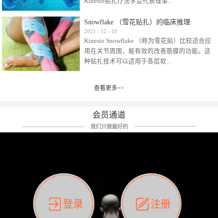
Kinesio贴扎疗法学会代表理事...
效贴布来说，40多年的研究开发制造肌内效贴
布及贴扎技术，期间过敏的案例当然也有。
Snowflake （雪花贴扎）的临床推理
比如我本人，几乎天天接触KINESIO肌内效，无
Kinesio Taping Association International
2021
-
12
-
10
论从皮肤适应性还是本人皮肤本身就不属于不
Kinesio Snowflake （称为雪花贴）比较适合应
（KTAI）名誉会长 身体具有免疫、疼痛、细胞
易过敏的那种，基本不会有过敏瘙痒的情况。
用在关节周围，能有效的改善筋膜的功能。这
破坏、发热、修复、增殖、再生等自然愈合能
但是，当身体不适、休息不好、持续紧张等特
种贴扎技术可以适用于各层软...
力。 多作为细胞因子存在于皮肤表皮、真皮、
殊因素的影响下，有时还是会出现瘙痒过敏的
毛细血管、筋膜中循环的间质液中。 可以认
情况。 最近一次，受新冠疫情封控影响，前
为，KINESIO TAPING ®(以下称为：KINESIO贴
前后后居家近30天左右，感觉日子都日夜颠倒
查看更多>>
组织:肌肉，肌腱，韧带（主要围绕有问题的关
扎疗法）的效果是通过创造一个环境，使每种
了。一天夜里饮酒过量，第2天起床胃不舒服、
节）。 snowflake“雪花”这个名字并不是指形
（约60种）细胞因子都能适当的发挥作用，可
左第12肋按压痛，膝关节髌韧带还撞了下，疼
状，而是指贴布本身很重量，以及贴布刺激的
以激发身体的自然愈合能力。 通常，药物会削
会员通道
痛影响走路。当天疼痛部贴了EDF和胃十字，膝
类型。贴布的应用充分利用了体内由间质液组
弱细胞因子的作用，单方面还会引起副作用的
关节贴了半月板贴布。第2天第12肋部的EDF和
我们只做最好的
成的自然流体力学的流体层。这种轻微的刺激
症状。 与此相比，Kinesio肌内效贴创造了细
胃十字贴布有点痒的迹象，我用手指腹适当的
对损伤细胞的修复和如何发挥作用提供了宝贵
胞因子最容易工作的环境，它可以在细胞因子
轻轻按压后不再去过度碰它，几个小时后，瘙
的见解。 作为锚点的“I”形中心条和半圆形扩展
变少的情况下增加细胞因子，在细胞因子变多
痒迹象消失了。但是第12肋按压还是有点疼
条的组合，不仅可以为受影响的组织增加空
的情况下减少细胞因子。 然而，细胞因子本身
痛，我就继续贴着。第3天第12肋部的疼痛基本
间，还可以在单片贴布上提供支持和深度刺
的控制仍有许多未知。 细胞因子是一种酵素，
消失，贴布也没有出现进一步瘙痒过敏。而膝
激。通过对间质液的适当控制，可以连接皮下
各种各样的酵素起着适当的作用，为细胞创造
关节的半月板贴布张力用的100%，但自始至终
筋膜，对关节进行非常轻柔的刺激，增加患部
了适合居住的环境。 在现代医学上，这种细胞
它都很坚强的贴着，没有出现过任何瘙痒的迹
登录
注册
的治疗区域。 snowflake“雪花”贴布不会妨碍皮
因子是一种酶的观点往往被否定，但在体内有
象。不同的条件下，同一个身体，不同的部位
肤上下左右运动，有效的辅助修复关节周围组
有毒细菌和无毒细菌，它们起着保持身体平衡
皮肤的敏感度也有不同。因此我们KINESIO要做