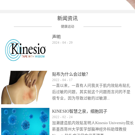
新闻资讯
健康运动
声明
2024
-
04
-
29
贴布为什么会过敏？
2022
-
04
-
17
一直以来，一直有人问我关于肌内效贴布贴扎
后过敏的问题，其实就这个问题而言问的不是
很专业，因为导致过敏的过敏源...
KINESIO智慧之泉，细胞因子
很多，比如试穿件衣服有时都会过敏，特定条
2022
-
02
-
24
加濑建造肌内效贴发明人Kinesio University院长
件下吃东西有时也会过敏，难道不吃不穿了？
新墨西哥州大学医学部脑神经外科助理教授
其他品牌的在此我们不予评价，就KINESIO肌内