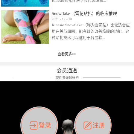
Kinesio贴扎疗法学会代表理事...
效贴布来说，40多年的研究开发制造肌内效贴
布及贴扎技术，期间过敏的案例当然也有。
Snowflake （雪花贴扎）的临床推理
比如我本人，几乎天天接触KINESIO肌内效，无
Kinesio Taping Association International
2021
-
12
-
10
论从皮肤适应性还是本人皮肤本身就不属于不
Kinesio Snowflake （称为雪花贴）比较适合应
（KTAI）名誉会长 身体具有免疫、疼痛、细胞
易过敏的那种，基本不会有过敏瘙痒的情况。
用在关节周围，能有效的改善筋膜的功能。这
破坏、发热、修复、增殖、再生等自然愈合能
但是，当身体不适、休息不好、持续紧张等特
种贴扎技术可以适用于各层软...
力。 多作为细胞因子存在于皮肤表皮、真皮、
殊因素的影响下，有时还是会出现瘙痒过敏的
毛细血管、筋膜中循环的间质液中。 可以认
情况。 最近一次，受新冠疫情封控影响，前
为，KINESIO TAPING ®(以下称为：KINESIO贴
前后后居家近30天左右，感觉日子都日夜颠倒
查看更多>>
组织:肌肉，肌腱，韧带（主要围绕有问题的关
扎疗法）的效果是通过创造一个环境，使每种
了。一天夜里饮酒过量，第2天起床胃不舒服、
节）。 snowflake“雪花”这个名字并不是指形
（约60种）细胞因子都能适当的发挥作用，可
左第12肋按压痛，膝关节髌韧带还撞了下，疼
状，而是指贴布本身很重量，以及贴布刺激的
以激发身体的自然愈合能力。 通常，药物会削
会员通道
痛影响走路。当天疼痛部贴了EDF和胃十字，膝
类型。贴布的应用充分利用了体内由间质液组
弱细胞因子的作用，单方面还会引起副作用的
关节贴了半月板贴布。第2天第12肋部的EDF和
我们只做最好的
成的自然流体力学的流体层。这种轻微的刺激
症状。 与此相比，Kinesio肌内效贴创造了细
胃十字贴布有点痒的迹象，我用手指腹适当的
对损伤细胞的修复和如何发挥作用提供了宝贵
胞因子最容易工作的环境，它可以在细胞因子
轻轻按压后不再去过度碰它，几个小时后，瘙
的见解。 作为锚点的“I”形中心条和半圆形扩展
变少的情况下增加细胞因子，在细胞因子变多
痒迹象消失了。但是第12肋按压还是有点疼
条的组合，不仅可以为受影响的组织增加空
的情况下减少细胞因子。 然而，细胞因子本身
痛，我就继续贴着。第3天第12肋部的疼痛基本
间，还可以在单片贴布上提供支持和深度刺
的控制仍有许多未知。 细胞因子是一种酵素，
消失，贴布也没有出现进一步瘙痒过敏。而膝
激。通过对间质液的适当控制，可以连接皮下
各种各样的酵素起着适当的作用，为细胞创造
关节的半月板贴布张力用的100%，但自始至终
筋膜，对关节进行非常轻柔的刺激，增加患部
了适合居住的环境。 在现代医学上，这种细胞
它都很坚强的贴着，没有出现过任何瘙痒的迹
登录
注册
的治疗区域。 snowflake“雪花”贴布不会妨碍皮
因子是一种酶的观点往往被否定，但在体内有
象。不同的条件下，同一个身体，不同的部位
肤上下左右运动，有效的辅助修复关节周围组
有毒细菌和无毒细菌，它们起着保持身体平衡
皮肤的敏感度也有不同。因此我们KINESIO要做