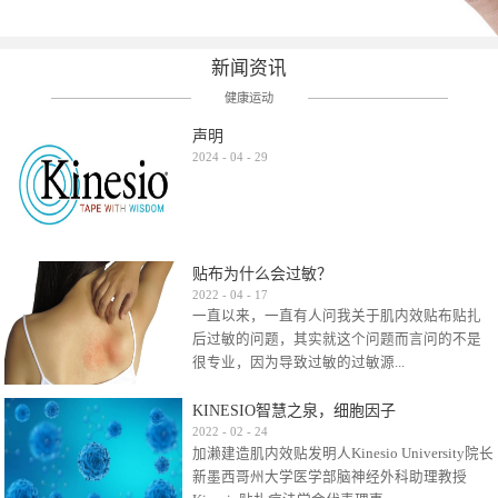
新闻资讯
健康运动
声明
2024
-
04
-
29
贴布为什么会过敏？
2022
-
04
-
17
一直以来，一直有人问我关于肌内效贴布贴扎
后过敏的问题，其实就这个问题而言问的不是
很专业，因为导致过敏的过敏源...
KINESIO智慧之泉，细胞因子
很多，比如试穿件衣服有时都会过敏，特定条
2022
-
02
-
24
加濑建造肌内效贴发明人Kinesio University院长
件下吃东西有时也会过敏，难道不吃不穿了？
新墨西哥州大学医学部脑神经外科助理教授
其他品牌的在此我们不予评价，就KINESIO肌内