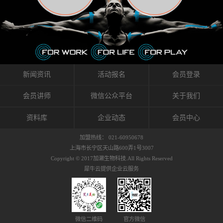
织的筋膜。它可以作用于关节或肌肉表面，释
的作用。 Kinesio肌内效贴不像药物那样在短时
的，是在研发生产过程中竭尽全力的降低致敏
放压力，刺激深层筋膜。“雪花”贴扎疗法是一
间内表现出症状，而是通过花费时间创造一个
性，减少贴布本身带来的致敏率。那到底是什
种可以改变肌肉、筋膜和间质液之间自然流动
对身体没有伤害（副作用等）的环境来减轻症
么原因引起的过敏瘙痒呢？我整理了以下内容
关系的方法。 间质液间质被称为人体的新器
状。 但是，由于营养、精神、运动的平衡被破
仅供大家参考，希望能给予大家帮助。首先我
官。研究人员认为，整个身体的网络是由坚韧
坏，各种细胞就会发生病态变化。 在一定的状
们分析解剖下过敏的原因，然后简说一下
且柔软的蛋白质结构所支撑的相互连接的充满
态下，细胞因子会自动捕捉异常，并在细胞之
KINESIO贴布贴扎后预防应对。我把导致过敏的
流体的空间构成的。如果作为脏器，这是人体
间传递适当的修复信息。可以收集各自所需的
原因，简单分为外因和内因。外因1，贴布贴布
新闻资讯
活动报名
会员登录
最大的脏器，约占体重的20%（相比之下，皮
物质，创造容易发挥自然治愈力的环境（细胞
本身的质量是导致过敏的重要原因之一。它包
肤构成约16%）。且研究人员认为体液在身体
因子级联；细胞因子的连锁反应）。 如果这种
括：1）面料的伸展率、回缩率、纤维的刺激
会员讲师
微信公众平台
关于我们
内流通，有助于细胞的再生和恢复。“1”“雪花”
细胞因子发生障碍，就会提供过多的物质，或
性。贴布内杂乱的纤维长时间贴在皮肤上，可
贴扎应用的目的: 这种贴扎技术是通过对关节
者甚至提供不需要的物质。 因此，身体所需的
能会给皮肤带来过度的刺激，从而引起过敏瘙
资料库
企业动态
会员中心
周围进行轻柔的刺激，改善受影响的关节和肌
自然愈合能力不仅不能发挥作用，反而会造成
痒。 &#...
肉的运动，对间质液进行适当的调整。 合并的
恶化的环境。Kinesio肌内效贴的作用，就是解
加盟热线： 021-60950678
效果是在增加刺激面积的同时，对关节提供更
决这些问题。 KinesioTaping ® （Kinesio贴扎
上海市长宁区天山路600弄1号3007
深级别的支持。 贴扎不仅促进淋巴流动，还起
疗法）的概念是空（空间），动（流动），冷
Copyright © 2017加濑生物科技.All Rights Reserved
到辅助修复损伤组织的作用。对组织的营养供
（抑制热的上升），为了实现这些，贴布的质
犀牛云提供企业云服务
应起到至关重要的间质液可到达包含筋膜，腱
量（种类），贴布的形状和贴扎方式被研发制
膜，韧带和关节周围皮下组织的关节囊。 流
作出来。 特别地，Kinesio Medical
体力学理论加濑博士-Kinesio肌内效贴布的发明
Tappling®（Kinesio医疗贴扎）通过从皮肤表面
人流体力学理论是以对日常生活产生反复影响
长时间给予适...
的纤细筋膜的性质为焦点。 筋膜容易受到外部
微信二维码
官方微信