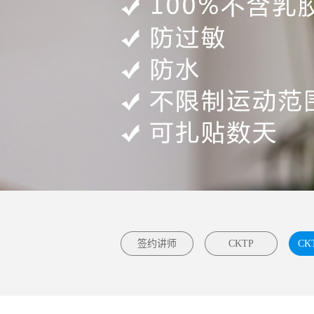
签约讲师
CKTP
CK