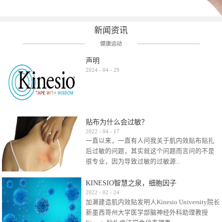
新闻资讯
健康运动
声明
2024
-
04
-
29
贴布为什么会过敏？
2022
-
04
-
17
一直以来，一直有人问我关于肌内效贴布贴扎
后过敏的问题，其实就这个问题而言问的不是
很专业，因为导致过敏的过敏源...
KINESIO智慧之泉，细胞因子
很多，比如试穿件衣服有时都会过敏，特定条
2022
-
02
-
24
加濑建造肌内效贴发明人Kinesio University院长
件下吃东西有时也会过敏，难道不吃不穿了？
新墨西哥州大学医学部脑神经外科助理教授
其他品牌的在此我们不予评价，就KINESIO肌内