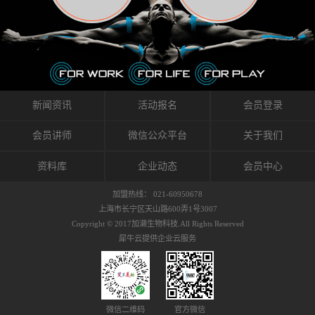
织的筋膜。它可以作用于关节或肌肉表面，释
的作用。 Kinesio肌内效贴不像药物那样在短时
的，是在研发生产过程中竭尽全力的降低致敏
放压力，刺激深层筋膜。“雪花”贴扎疗法是一
间内表现出症状，而是通过花费时间创造一个
性，减少贴布本身带来的致敏率。那到底是什
种可以改变肌肉、筋膜和间质液之间自然流动
对身体没有伤害（副作用等）的环境来减轻症
么原因引起的过敏瘙痒呢？我整理了以下内容
关系的方法。 间质液间质被称为人体的新器
状。 但是，由于营养、精神、运动的平衡被破
仅供大家参考，希望能给予大家帮助。首先我
官。研究人员认为，整个身体的网络是由坚韧
坏，各种细胞就会发生病态变化。 在一定的状
们分析解剖下过敏的原因，然后简说一下
且柔软的蛋白质结构所支撑的相互连接的充满
态下，细胞因子会自动捕捉异常，并在细胞之
KINESIO贴布贴扎后预防应对。我把导致过敏的
流体的空间构成的。如果作为脏器，这是人体
间传递适当的修复信息。可以收集各自所需的
原因，简单分为外因和内因。外因1，贴布贴布
新闻资讯
活动报名
会员登录
最大的脏器，约占体重的20%（相比之下，皮
物质，创造容易发挥自然治愈力的环境（细胞
本身的质量是导致过敏的重要原因之一。它包
肤构成约16%）。且研究人员认为体液在身体
因子级联；细胞因子的连锁反应）。 如果这种
括：1）面料的伸展率、回缩率、纤维的刺激
会员讲师
微信公众平台
关于我们
内流通，有助于细胞的再生和恢复。“1”“雪花”
细胞因子发生障碍，就会提供过多的物质，或
性。贴布内杂乱的纤维长时间贴在皮肤上，可
贴扎应用的目的: 这种贴扎技术是通过对关节
者甚至提供不需要的物质。 因此，身体所需的
能会给皮肤带来过度的刺激，从而引起过敏瘙
资料库
企业动态
会员中心
周围进行轻柔的刺激，改善受影响的关节和肌
自然愈合能力不仅不能发挥作用，反而会造成
痒。 &#...
肉的运动，对间质液进行适当的调整。 合并的
恶化的环境。Kinesio肌内效贴的作用，就是解
加盟热线： 021-60950678
效果是在增加刺激面积的同时，对关节提供更
决这些问题。 KinesioTaping ® （Kinesio贴扎
上海市长宁区天山路600弄1号3007
深级别的支持。 贴扎不仅促进淋巴流动，还起
疗法）的概念是空（空间），动（流动），冷
Copyright © 2017加濑生物科技.All Rights Reserved
到辅助修复损伤组织的作用。对组织的营养供
（抑制热的上升），为了实现这些，贴布的质
犀牛云提供企业云服务
应起到至关重要的间质液可到达包含筋膜，腱
量（种类），贴布的形状和贴扎方式被研发制
膜，韧带和关节周围皮下组织的关节囊。 流
作出来。 特别地，Kinesio Medical
体力学理论加濑博士-Kinesio肌内效贴布的发明
Tappling®（Kinesio医疗贴扎）通过从皮肤表面
人流体力学理论是以对日常生活产生反复影响
长时间给予适...
的纤细筋膜的性质为焦点。 筋膜容易受到外部
微信二维码
官方微信