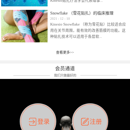
Kinesio贴扎疗法学会代表理事...
效贴布来说，40多年的研究开发制造肌内效贴
布及贴扎技术，期间过敏的案例当然也有。
Snowflake （雪花贴扎）的临床推理
比如我本人，几乎天天接触KINESIO肌内效，无
Kinesio Taping Association International
2021
-
12
-
10
论从皮肤适应性还是本人皮肤本身就不属于不
Kinesio Snowflake （称为雪花贴）比较适合应
（KTAI）名誉会长 身体具有免疫、疼痛、细胞
易过敏的那种，基本不会有过敏瘙痒的情况。
用在关节周围，能有效的改善筋膜的功能。这
破坏、发热、修复、增殖、再生等自然愈合能
但是，当身体不适、休息不好、持续紧张等特
种贴扎技术可以适用于各层软...
力。 多作为细胞因子存在于皮肤表皮、真皮、
殊因素的影响下，有时还是会出现瘙痒过敏的
毛细血管、筋膜中循环的间质液中。 可以认
情况。 最近一次，受新冠疫情封控影响，前
为，KINESIO TAPING ®(以下称为：KINESIO贴
前后后居家近30天左右，感觉日子都日夜颠倒
查看更多>>
组织:肌肉，肌腱，韧带（主要围绕有问题的关
扎疗法）的效果是通过创造一个环境，使每种
了。一天夜里饮酒过量，第2天起床胃不舒服、
节）。 snowflake“雪花”这个名字并不是指形
（约60种）细胞因子都能适当的发挥作用，可
左第12肋按压痛，膝关节髌韧带还撞了下，疼
状，而是指贴布本身很重量，以及贴布刺激的
以激发身体的自然愈合能力。 通常，药物会削
会员通道
痛影响走路。当天疼痛部贴了EDF和胃十字，膝
类型。贴布的应用充分利用了体内由间质液组
弱细胞因子的作用，单方面还会引起副作用的
关节贴了半月板贴布。第2天第12肋部的EDF和
我们只做最好的
成的自然流体力学的流体层。这种轻微的刺激
症状。 与此相比，Kinesio肌内效贴创造了细
胃十字贴布有点痒的迹象，我用手指腹适当的
对损伤细胞的修复和如何发挥作用提供了宝贵
胞因子最容易工作的环境，它可以在细胞因子
轻轻按压后不再去过度碰它，几个小时后，瘙
的见解。 作为锚点的“I”形中心条和半圆形扩展
变少的情况下增加细胞因子，在细胞因子变多
痒迹象消失了。但是第12肋按压还是有点疼
条的组合，不仅可以为受影响的组织增加空
的情况下减少细胞因子。 然而，细胞因子本身
痛，我就继续贴着。第3天第12肋部的疼痛基本
间，还可以在单片贴布上提供支持和深度刺
的控制仍有许多未知。 细胞因子是一种酵素，
消失，贴布也没有出现进一步瘙痒过敏。而膝
激。通过对间质液的适当控制，可以连接皮下
各种各样的酵素起着适当的作用，为细胞创造
关节的半月板贴布张力用的100%，但自始至终
筋膜，对关节进行非常轻柔的刺激，增加患部
了适合居住的环境。 在现代医学上，这种细胞
它都很坚强的贴着，没有出现过任何瘙痒的迹
登录
注册
的治疗区域。 snowflake“雪花”贴布不会妨碍皮
因子是一种酶的观点往往被否定，但在体内有
象。不同的条件下，同一个身体，不同的部位
肤上下左右运动，有效的辅助修复关节周围组
有毒细菌和无毒细菌，它们起着保持身体平衡
皮肤的敏感度也有不同。因此我们KINESIO要做