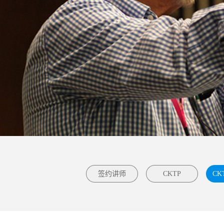
签约讲师
CKTP
CK