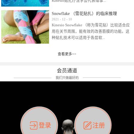
Kinesio贴扎疗法学会代表理事...
效贴布来说，40多年的研究开发制造肌内效贴
布及贴扎技术，期间过敏的案例当然也有。
Snowflake （雪花贴扎）的临床推理
比如我本人，几乎天天接触KINESIO肌内效，无
Kinesio Taping Association International
2021
-
12
-
10
论从皮肤适应性还是本人皮肤本身就不属于不
Kinesio Snowflake （称为雪花贴）比较适合应
（KTAI）名誉会长 身体具有免疫、疼痛、细胞
易过敏的那种，基本不会有过敏瘙痒的情况。
用在关节周围，能有效的改善筋膜的功能。这
破坏、发热、修复、增殖、再生等自然愈合能
但是，当身体不适、休息不好、持续紧张等特
种贴扎技术可以适用于各层软...
力。 多作为细胞因子存在于皮肤表皮、真皮、
殊因素的影响下，有时还是会出现瘙痒过敏的
毛细血管、筋膜中循环的间质液中。 可以认
情况。 最近一次，受新冠疫情封控影响，前
为，KINESIO TAPING ®(以下称为：KINESIO贴
前后后居家近30天左右，感觉日子都日夜颠倒
查看更多>>
组织:肌肉，肌腱，韧带（主要围绕有问题的关
扎疗法）的效果是通过创造一个环境，使每种
了。一天夜里饮酒过量，第2天起床胃不舒服、
节）。 snowflake“雪花”这个名字并不是指形
（约60种）细胞因子都能适当的发挥作用，可
左第12肋按压痛，膝关节髌韧带还撞了下，疼
状，而是指贴布本身很重量，以及贴布刺激的
以激发身体的自然愈合能力。 通常，药物会削
会员通道
痛影响走路。当天疼痛部贴了EDF和胃十字，膝
类型。贴布的应用充分利用了体内由间质液组
弱细胞因子的作用，单方面还会引起副作用的
关节贴了半月板贴布。第2天第12肋部的EDF和
我们只做最好的
成的自然流体力学的流体层。这种轻微的刺激
症状。 与此相比，Kinesio肌内效贴创造了细
胃十字贴布有点痒的迹象，我用手指腹适当的
对损伤细胞的修复和如何发挥作用提供了宝贵
胞因子最容易工作的环境，它可以在细胞因子
轻轻按压后不再去过度碰它，几个小时后，瘙
的见解。 作为锚点的“I”形中心条和半圆形扩展
变少的情况下增加细胞因子，在细胞因子变多
痒迹象消失了。但是第12肋按压还是有点疼
条的组合，不仅可以为受影响的组织增加空
的情况下减少细胞因子。 然而，细胞因子本身
痛，我就继续贴着。第3天第12肋部的疼痛基本
间，还可以在单片贴布上提供支持和深度刺
的控制仍有许多未知。 细胞因子是一种酵素，
消失，贴布也没有出现进一步瘙痒过敏。而膝
激。通过对间质液的适当控制，可以连接皮下
各种各样的酵素起着适当的作用，为细胞创造
关节的半月板贴布张力用的100%，但自始至终
筋膜，对关节进行非常轻柔的刺激，增加患部
了适合居住的环境。 在现代医学上，这种细胞
它都很坚强的贴着，没有出现过任何瘙痒的迹
登录
注册
的治疗区域。 snowflake“雪花”贴布不会妨碍皮
因子是一种酶的观点往往被否定，但在体内有
象。不同的条件下，同一个身体，不同的部位
肤上下左右运动，有效的辅助修复关节周围组
有毒细菌和无毒细菌，它们起着保持身体平衡
皮肤的敏感度也有不同。因此我们KINESIO要做