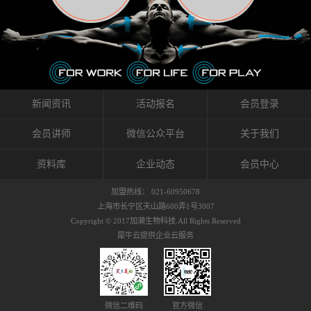
织的筋膜。它可以作用于关节或肌肉表面，释
的作用。 Kinesio肌内效贴不像药物那样在短时
的，是在研发生产过程中竭尽全力的降低致敏
放压力，刺激深层筋膜。“雪花”贴扎疗法是一
间内表现出症状，而是通过花费时间创造一个
性，减少贴布本身带来的致敏率。那到底是什
种可以改变肌肉、筋膜和间质液之间自然流动
对身体没有伤害（副作用等）的环境来减轻症
么原因引起的过敏瘙痒呢？我整理了以下内容
关系的方法。 间质液间质被称为人体的新器
状。 但是，由于营养、精神、运动的平衡被破
仅供大家参考，希望能给予大家帮助。首先我
官。研究人员认为，整个身体的网络是由坚韧
坏，各种细胞就会发生病态变化。 在一定的状
们分析解剖下过敏的原因，然后简说一下
且柔软的蛋白质结构所支撑的相互连接的充满
态下，细胞因子会自动捕捉异常，并在细胞之
KINESIO贴布贴扎后预防应对。我把导致过敏的
流体的空间构成的。如果作为脏器，这是人体
间传递适当的修复信息。可以收集各自所需的
原因，简单分为外因和内因。外因1，贴布贴布
新闻资讯
活动报名
会员登录
最大的脏器，约占体重的20%（相比之下，皮
物质，创造容易发挥自然治愈力的环境（细胞
本身的质量是导致过敏的重要原因之一。它包
肤构成约16%）。且研究人员认为体液在身体
因子级联；细胞因子的连锁反应）。 如果这种
括：1）面料的伸展率、回缩率、纤维的刺激
会员讲师
微信公众平台
关于我们
内流通，有助于细胞的再生和恢复。“1”“雪花”
细胞因子发生障碍，就会提供过多的物质，或
性。贴布内杂乱的纤维长时间贴在皮肤上，可
贴扎应用的目的: 这种贴扎技术是通过对关节
者甚至提供不需要的物质。 因此，身体所需的
能会给皮肤带来过度的刺激，从而引起过敏瘙
资料库
企业动态
会员中心
周围进行轻柔的刺激，改善受影响的关节和肌
自然愈合能力不仅不能发挥作用，反而会造成
痒。 &#...
肉的运动，对间质液进行适当的调整。 合并的
恶化的环境。Kinesio肌内效贴的作用，就是解
加盟热线： 021-60950678
效果是在增加刺激面积的同时，对关节提供更
决这些问题。 KinesioTaping ® （Kinesio贴扎
上海市长宁区天山路600弄1号3007
深级别的支持。 贴扎不仅促进淋巴流动，还起
疗法）的概念是空（空间），动（流动），冷
Copyright © 2017加濑生物科技.All Rights Reserved
到辅助修复损伤组织的作用。对组织的营养供
（抑制热的上升），为了实现这些，贴布的质
犀牛云提供企业云服务
应起到至关重要的间质液可到达包含筋膜，腱
量（种类），贴布的形状和贴扎方式被研发制
膜，韧带和关节周围皮下组织的关节囊。 流
作出来。 特别地，Kinesio Medical
体力学理论加濑博士-Kinesio肌内效贴布的发明
Tappling®（Kinesio医疗贴扎）通过从皮肤表面
人流体力学理论是以对日常生活产生反复影响
长时间给予适...
的纤细筋膜的性质为焦点。 筋膜容易受到外部
微信二维码
官方微信