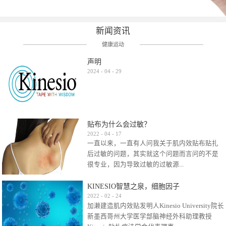
新闻资讯
健康运动
声明
2024
-
04
-
29
贴布为什么会过敏？
2022
-
04
-
17
一直以来，一直有人问我关于肌内效贴布贴扎
后过敏的问题，其实就这个问题而言问的不是
很专业，因为导致过敏的过敏源...
KINESIO智慧之泉，细胞因子
很多，比如试穿件衣服有时都会过敏，特定条
2022
-
02
-
24
加濑建造肌内效贴发明人Kinesio University院长
件下吃东西有时也会过敏，难道不吃不穿了？
新墨西哥州大学医学部脑神经外科助理教授
其他品牌的在此我们不予评价，就KINESIO肌内