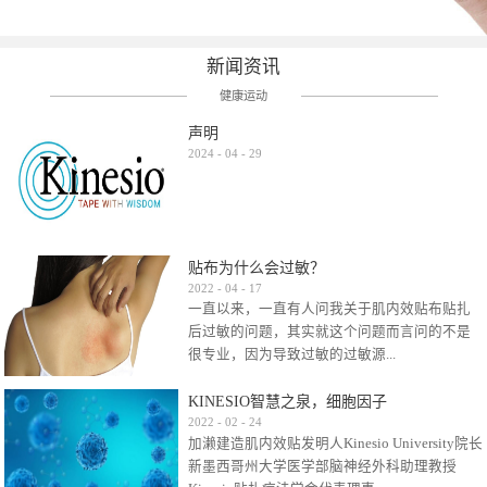
新闻资讯
健康运动
声明
2024
-
04
-
29
贴布为什么会过敏？
2022
-
04
-
17
一直以来，一直有人问我关于肌内效贴布贴扎
后过敏的问题，其实就这个问题而言问的不是
很专业，因为导致过敏的过敏源...
KINESIO智慧之泉，细胞因子
很多，比如试穿件衣服有时都会过敏，特定条
2022
-
02
-
24
加濑建造肌内效贴发明人Kinesio University院长
件下吃东西有时也会过敏，难道不吃不穿了？
新墨西哥州大学医学部脑神经外科助理教授
其他品牌的在此我们不予评价，就KINESIO肌内