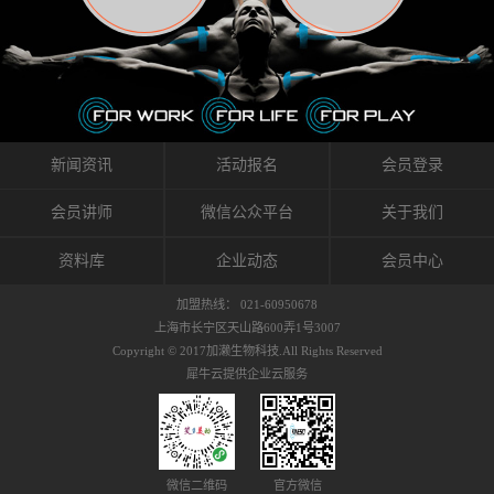
织的筋膜。它可以作用于关节或肌肉表面，释
的作用。 Kinesio肌内效贴不像药物那样在短时
的，是在研发生产过程中竭尽全力的降低致敏
放压力，刺激深层筋膜。“雪花”贴扎疗法是一
间内表现出症状，而是通过花费时间创造一个
性，减少贴布本身带来的致敏率。那到底是什
种可以改变肌肉、筋膜和间质液之间自然流动
对身体没有伤害（副作用等）的环境来减轻症
么原因引起的过敏瘙痒呢？我整理了以下内容
关系的方法。 间质液间质被称为人体的新器
状。 但是，由于营养、精神、运动的平衡被破
仅供大家参考，希望能给予大家帮助。首先我
官。研究人员认为，整个身体的网络是由坚韧
坏，各种细胞就会发生病态变化。 在一定的状
们分析解剖下过敏的原因，然后简说一下
且柔软的蛋白质结构所支撑的相互连接的充满
态下，细胞因子会自动捕捉异常，并在细胞之
KINESIO贴布贴扎后预防应对。我把导致过敏的
流体的空间构成的。如果作为脏器，这是人体
间传递适当的修复信息。可以收集各自所需的
原因，简单分为外因和内因。外因1，贴布贴布
新闻资讯
活动报名
会员登录
最大的脏器，约占体重的20%（相比之下，皮
物质，创造容易发挥自然治愈力的环境（细胞
本身的质量是导致过敏的重要原因之一。它包
肤构成约16%）。且研究人员认为体液在身体
因子级联；细胞因子的连锁反应）。 如果这种
括：1）面料的伸展率、回缩率、纤维的刺激
会员讲师
微信公众平台
关于我们
内流通，有助于细胞的再生和恢复。“1”“雪花”
细胞因子发生障碍，就会提供过多的物质，或
性。贴布内杂乱的纤维长时间贴在皮肤上，可
贴扎应用的目的: 这种贴扎技术是通过对关节
者甚至提供不需要的物质。 因此，身体所需的
能会给皮肤带来过度的刺激，从而引起过敏瘙
资料库
企业动态
会员中心
周围进行轻柔的刺激，改善受影响的关节和肌
自然愈合能力不仅不能发挥作用，反而会造成
痒。 &#...
肉的运动，对间质液进行适当的调整。 合并的
恶化的环境。Kinesio肌内效贴的作用，就是解
加盟热线： 021-60950678
效果是在增加刺激面积的同时，对关节提供更
决这些问题。 KinesioTaping ® （Kinesio贴扎
上海市长宁区天山路600弄1号3007
深级别的支持。 贴扎不仅促进淋巴流动，还起
疗法）的概念是空（空间），动（流动），冷
Copyright © 2017加濑生物科技.All Rights Reserved
到辅助修复损伤组织的作用。对组织的营养供
（抑制热的上升），为了实现这些，贴布的质
犀牛云提供企业云服务
应起到至关重要的间质液可到达包含筋膜，腱
量（种类），贴布的形状和贴扎方式被研发制
膜，韧带和关节周围皮下组织的关节囊。 流
作出来。 特别地，Kinesio Medical
体力学理论加濑博士-Kinesio肌内效贴布的发明
Tappling®（Kinesio医疗贴扎）通过从皮肤表面
人流体力学理论是以对日常生活产生反复影响
长时间给予适...
的纤细筋膜的性质为焦点。 筋膜容易受到外部
微信二维码
官方微信