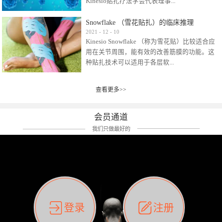
Kinesio贴扎疗法学会代表理事...
效贴布来说，40多年的研究开发制造肌内效贴
布及贴扎技术，期间过敏的案例当然也有。
Snowflake （雪花贴扎）的临床推理
比如我本人，几乎天天接触KINESIO肌内效，无
Kinesio Taping Association International
2021
-
12
-
10
论从皮肤适应性还是本人皮肤本身就不属于不
Kinesio Snowflake （称为雪花贴）比较适合应
（KTAI）名誉会长 身体具有免疫、疼痛、细胞
易过敏的那种，基本不会有过敏瘙痒的情况。
用在关节周围，能有效的改善筋膜的功能。这
破坏、发热、修复、增殖、再生等自然愈合能
但是，当身体不适、休息不好、持续紧张等特
种贴扎技术可以适用于各层软...
力。 多作为细胞因子存在于皮肤表皮、真皮、
殊因素的影响下，有时还是会出现瘙痒过敏的
毛细血管、筋膜中循环的间质液中。 可以认
情况。 最近一次，受新冠疫情封控影响，前
为，KINESIO TAPING ®(以下称为：KINESIO贴
前后后居家近30天左右，感觉日子都日夜颠倒
查看更多>>
组织:肌肉，肌腱，韧带（主要围绕有问题的关
扎疗法）的效果是通过创造一个环境，使每种
了。一天夜里饮酒过量，第2天起床胃不舒服、
节）。 snowflake“雪花”这个名字并不是指形
（约60种）细胞因子都能适当的发挥作用，可
左第12肋按压痛，膝关节髌韧带还撞了下，疼
状，而是指贴布本身很重量，以及贴布刺激的
以激发身体的自然愈合能力。 通常，药物会削
会员通道
痛影响走路。当天疼痛部贴了EDF和胃十字，膝
类型。贴布的应用充分利用了体内由间质液组
弱细胞因子的作用，单方面还会引起副作用的
关节贴了半月板贴布。第2天第12肋部的EDF和
我们只做最好的
成的自然流体力学的流体层。这种轻微的刺激
症状。 与此相比，Kinesio肌内效贴创造了细
胃十字贴布有点痒的迹象，我用手指腹适当的
对损伤细胞的修复和如何发挥作用提供了宝贵
胞因子最容易工作的环境，它可以在细胞因子
轻轻按压后不再去过度碰它，几个小时后，瘙
的见解。 作为锚点的“I”形中心条和半圆形扩展
变少的情况下增加细胞因子，在细胞因子变多
痒迹象消失了。但是第12肋按压还是有点疼
条的组合，不仅可以为受影响的组织增加空
的情况下减少细胞因子。 然而，细胞因子本身
痛，我就继续贴着。第3天第12肋部的疼痛基本
间，还可以在单片贴布上提供支持和深度刺
的控制仍有许多未知。 细胞因子是一种酵素，
消失，贴布也没有出现进一步瘙痒过敏。而膝
激。通过对间质液的适当控制，可以连接皮下
各种各样的酵素起着适当的作用，为细胞创造
关节的半月板贴布张力用的100%，但自始至终
筋膜，对关节进行非常轻柔的刺激，增加患部
了适合居住的环境。 在现代医学上，这种细胞
它都很坚强的贴着，没有出现过任何瘙痒的迹
登录
注册
的治疗区域。 snowflake“雪花”贴布不会妨碍皮
因子是一种酶的观点往往被否定，但在体内有
象。不同的条件下，同一个身体，不同的部位
肤上下左右运动，有效的辅助修复关节周围组
有毒细菌和无毒细菌，它们起着保持身体平衡
皮肤的敏感度也有不同。因此我们KINESIO要做