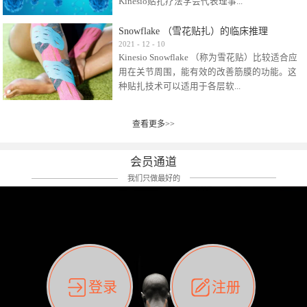
Kinesio贴扎疗法学会代表理事...
效贴布来说，40多年的研究开发制造肌内效贴
布及贴扎技术，期间过敏的案例当然也有。
Snowflake （雪花贴扎）的临床推理
比如我本人，几乎天天接触KINESIO肌内效，无
Kinesio Taping Association International
2021
-
12
-
10
论从皮肤适应性还是本人皮肤本身就不属于不
Kinesio Snowflake （称为雪花贴）比较适合应
（KTAI）名誉会长 身体具有免疫、疼痛、细胞
易过敏的那种，基本不会有过敏瘙痒的情况。
用在关节周围，能有效的改善筋膜的功能。这
破坏、发热、修复、增殖、再生等自然愈合能
但是，当身体不适、休息不好、持续紧张等特
种贴扎技术可以适用于各层软...
力。 多作为细胞因子存在于皮肤表皮、真皮、
殊因素的影响下，有时还是会出现瘙痒过敏的
毛细血管、筋膜中循环的间质液中。 可以认
情况。 最近一次，受新冠疫情封控影响，前
为，KINESIO TAPING ®(以下称为：KINESIO贴
前后后居家近30天左右，感觉日子都日夜颠倒
查看更多>>
组织:肌肉，肌腱，韧带（主要围绕有问题的关
扎疗法）的效果是通过创造一个环境，使每种
了。一天夜里饮酒过量，第2天起床胃不舒服、
节）。 snowflake“雪花”这个名字并不是指形
（约60种）细胞因子都能适当的发挥作用，可
左第12肋按压痛，膝关节髌韧带还撞了下，疼
状，而是指贴布本身很重量，以及贴布刺激的
以激发身体的自然愈合能力。 通常，药物会削
会员通道
痛影响走路。当天疼痛部贴了EDF和胃十字，膝
类型。贴布的应用充分利用了体内由间质液组
弱细胞因子的作用，单方面还会引起副作用的
关节贴了半月板贴布。第2天第12肋部的EDF和
我们只做最好的
成的自然流体力学的流体层。这种轻微的刺激
症状。 与此相比，Kinesio肌内效贴创造了细
胃十字贴布有点痒的迹象，我用手指腹适当的
对损伤细胞的修复和如何发挥作用提供了宝贵
胞因子最容易工作的环境，它可以在细胞因子
轻轻按压后不再去过度碰它，几个小时后，瘙
的见解。 作为锚点的“I”形中心条和半圆形扩展
变少的情况下增加细胞因子，在细胞因子变多
痒迹象消失了。但是第12肋按压还是有点疼
条的组合，不仅可以为受影响的组织增加空
的情况下减少细胞因子。 然而，细胞因子本身
痛，我就继续贴着。第3天第12肋部的疼痛基本
间，还可以在单片贴布上提供支持和深度刺
的控制仍有许多未知。 细胞因子是一种酵素，
消失，贴布也没有出现进一步瘙痒过敏。而膝
激。通过对间质液的适当控制，可以连接皮下
各种各样的酵素起着适当的作用，为细胞创造
关节的半月板贴布张力用的100%，但自始至终
筋膜，对关节进行非常轻柔的刺激，增加患部
了适合居住的环境。 在现代医学上，这种细胞
它都很坚强的贴着，没有出现过任何瘙痒的迹
登录
注册
的治疗区域。 snowflake“雪花”贴布不会妨碍皮
因子是一种酶的观点往往被否定，但在体内有
象。不同的条件下，同一个身体，不同的部位
肤上下左右运动，有效的辅助修复关节周围组
有毒细菌和无毒细菌，它们起着保持身体平衡
皮肤的敏感度也有不同。因此我们KINESIO要做