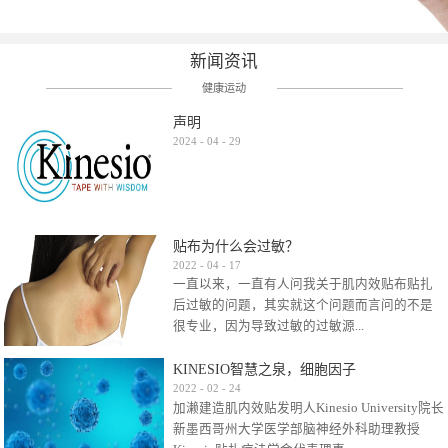
新闻资讯
健康运动
声明
2024
-
04
-
29
贴布为什么会过敏？
2022
-
04
-
17
一直以来，一直有人问我关于肌内效贴布贴扎
后过敏的问题，其实就这个问题而言问的不是
很专业，因为导致过敏的过敏源...
KINESIO智慧之泉，细胞因子
很多，比如试穿件衣服有时都会过敏，特定条
2022
-
02
-
24
加濑建造肌内效贴发明人Kinesio University院长
件下吃东西有时也会过敏，难道不吃不穿了？
新墨西哥州大学医学部脑神经外科助理教授
其他品牌的在此我们不予评价，就KINESIO肌内