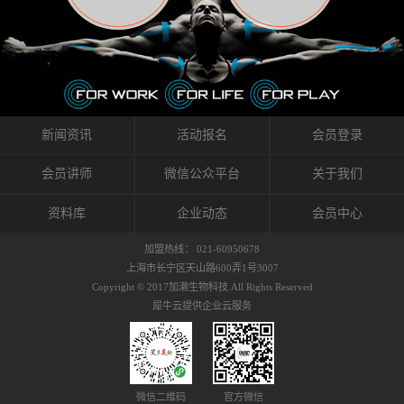
织的筋膜。它可以作用于关节或肌肉表面，释
的作用。 Kinesio肌内效贴不像药物那样在短时
的，是在研发生产过程中竭尽全力的降低致敏
放压力，刺激深层筋膜。“雪花”贴扎疗法是一
间内表现出症状，而是通过花费时间创造一个
性，减少贴布本身带来的致敏率。那到底是什
种可以改变肌肉、筋膜和间质液之间自然流动
对身体没有伤害（副作用等）的环境来减轻症
么原因引起的过敏瘙痒呢？我整理了以下内容
关系的方法。 间质液间质被称为人体的新器
状。 但是，由于营养、精神、运动的平衡被破
仅供大家参考，希望能给予大家帮助。首先我
官。研究人员认为，整个身体的网络是由坚韧
坏，各种细胞就会发生病态变化。 在一定的状
们分析解剖下过敏的原因，然后简说一下
且柔软的蛋白质结构所支撑的相互连接的充满
态下，细胞因子会自动捕捉异常，并在细胞之
KINESIO贴布贴扎后预防应对。我把导致过敏的
流体的空间构成的。如果作为脏器，这是人体
间传递适当的修复信息。可以收集各自所需的
原因，简单分为外因和内因。外因1，贴布贴布
新闻资讯
活动报名
会员登录
最大的脏器，约占体重的20%（相比之下，皮
物质，创造容易发挥自然治愈力的环境（细胞
本身的质量是导致过敏的重要原因之一。它包
肤构成约16%）。且研究人员认为体液在身体
因子级联；细胞因子的连锁反应）。 如果这种
括：1）面料的伸展率、回缩率、纤维的刺激
会员讲师
微信公众平台
关于我们
内流通，有助于细胞的再生和恢复。“1”“雪花”
细胞因子发生障碍，就会提供过多的物质，或
性。贴布内杂乱的纤维长时间贴在皮肤上，可
贴扎应用的目的: 这种贴扎技术是通过对关节
者甚至提供不需要的物质。 因此，身体所需的
能会给皮肤带来过度的刺激，从而引起过敏瘙
资料库
企业动态
会员中心
周围进行轻柔的刺激，改善受影响的关节和肌
自然愈合能力不仅不能发挥作用，反而会造成
痒。 &#...
肉的运动，对间质液进行适当的调整。 合并的
恶化的环境。Kinesio肌内效贴的作用，就是解
加盟热线： 021-60950678
效果是在增加刺激面积的同时，对关节提供更
决这些问题。 KinesioTaping ® （Kinesio贴扎
上海市长宁区天山路600弄1号3007
深级别的支持。 贴扎不仅促进淋巴流动，还起
疗法）的概念是空（空间），动（流动），冷
Copyright © 2017加濑生物科技.All Rights Reserved
到辅助修复损伤组织的作用。对组织的营养供
（抑制热的上升），为了实现这些，贴布的质
犀牛云提供企业云服务
应起到至关重要的间质液可到达包含筋膜，腱
量（种类），贴布的形状和贴扎方式被研发制
膜，韧带和关节周围皮下组织的关节囊。 流
作出来。 特别地，Kinesio Medical
体力学理论加濑博士-Kinesio肌内效贴布的发明
Tappling®（Kinesio医疗贴扎）通过从皮肤表面
人流体力学理论是以对日常生活产生反复影响
长时间给予适...
的纤细筋膜的性质为焦点。 筋膜容易受到外部
微信二维码
官方微信