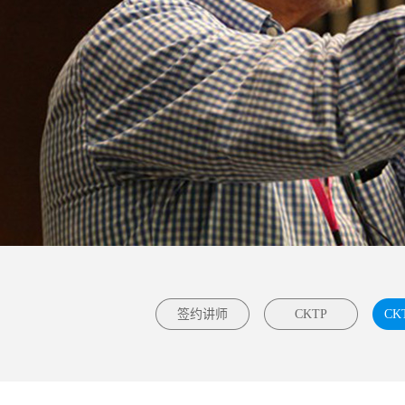
签约讲师
CKTP
CK