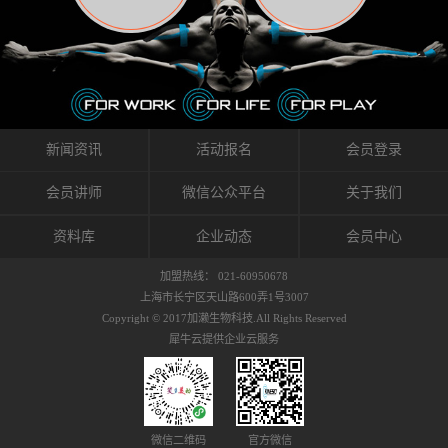
织的筋膜。它可以作用于关节或肌肉表面，释
的作用。 Kinesio肌内效贴不像药物那样在短时
的，是在研发生产过程中竭尽全力的降低致敏
放压力，刺激深层筋膜。“雪花”贴扎疗法是一
间内表现出症状，而是通过花费时间创造一个
性，减少贴布本身带来的致敏率。那到底是什
种可以改变肌肉、筋膜和间质液之间自然流动
对身体没有伤害（副作用等）的环境来减轻症
么原因引起的过敏瘙痒呢？我整理了以下内容
关系的方法。 间质液间质被称为人体的新器
状。 但是，由于营养、精神、运动的平衡被破
仅供大家参考，希望能给予大家帮助。首先我
官。研究人员认为，整个身体的网络是由坚韧
坏，各种细胞就会发生病态变化。 在一定的状
们分析解剖下过敏的原因，然后简说一下
且柔软的蛋白质结构所支撑的相互连接的充满
态下，细胞因子会自动捕捉异常，并在细胞之
KINESIO贴布贴扎后预防应对。我把导致过敏的
流体的空间构成的。如果作为脏器，这是人体
间传递适当的修复信息。可以收集各自所需的
原因，简单分为外因和内因。外因1，贴布贴布
新闻资讯
活动报名
会员登录
最大的脏器，约占体重的20%（相比之下，皮
物质，创造容易发挥自然治愈力的环境（细胞
本身的质量是导致过敏的重要原因之一。它包
肤构成约16%）。且研究人员认为体液在身体
因子级联；细胞因子的连锁反应）。 如果这种
括：1）面料的伸展率、回缩率、纤维的刺激
会员讲师
微信公众平台
关于我们
内流通，有助于细胞的再生和恢复。“1”“雪花”
细胞因子发生障碍，就会提供过多的物质，或
性。贴布内杂乱的纤维长时间贴在皮肤上，可
贴扎应用的目的: 这种贴扎技术是通过对关节
者甚至提供不需要的物质。 因此，身体所需的
能会给皮肤带来过度的刺激，从而引起过敏瘙
资料库
企业动态
会员中心
周围进行轻柔的刺激，改善受影响的关节和肌
自然愈合能力不仅不能发挥作用，反而会造成
痒。 &#...
肉的运动，对间质液进行适当的调整。 合并的
恶化的环境。Kinesio肌内效贴的作用，就是解
加盟热线： 021-60950678
效果是在增加刺激面积的同时，对关节提供更
决这些问题。 KinesioTaping ® （Kinesio贴扎
上海市长宁区天山路600弄1号3007
深级别的支持。 贴扎不仅促进淋巴流动，还起
疗法）的概念是空（空间），动（流动），冷
Copyright © 2017加濑生物科技.All Rights Reserved
到辅助修复损伤组织的作用。对组织的营养供
（抑制热的上升），为了实现这些，贴布的质
犀牛云提供企业云服务
应起到至关重要的间质液可到达包含筋膜，腱
量（种类），贴布的形状和贴扎方式被研发制
膜，韧带和关节周围皮下组织的关节囊。 流
作出来。 特别地，Kinesio Medical
体力学理论加濑博士-Kinesio肌内效贴布的发明
Tappling®（Kinesio医疗贴扎）通过从皮肤表面
人流体力学理论是以对日常生活产生反复影响
长时间给予适...
的纤细筋膜的性质为焦点。 筋膜容易受到外部
微信二维码
官方微信