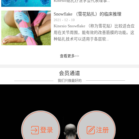
Kinesio贴扎疗法学会代表理事...
效贴布来说，40多年的研究开发制造肌内效贴
布及贴扎技术，期间过敏的案例当然也有。
Snowflake （雪花贴扎）的临床推理
比如我本人，几乎天天接触KINESIO肌内效，无
Kinesio Taping Association International
2021
-
12
-
10
论从皮肤适应性还是本人皮肤本身就不属于不
Kinesio Snowflake （称为雪花贴）比较适合应
（KTAI）名誉会长 身体具有免疫、疼痛、细胞
易过敏的那种，基本不会有过敏瘙痒的情况。
用在关节周围，能有效的改善筋膜的功能。这
破坏、发热、修复、增殖、再生等自然愈合能
但是，当身体不适、休息不好、持续紧张等特
种贴扎技术可以适用于各层软...
力。 多作为细胞因子存在于皮肤表皮、真皮、
殊因素的影响下，有时还是会出现瘙痒过敏的
毛细血管、筋膜中循环的间质液中。 可以认
情况。 最近一次，受新冠疫情封控影响，前
为，KINESIO TAPING ®(以下称为：KINESIO贴
前后后居家近30天左右，感觉日子都日夜颠倒
查看更多>>
组织:肌肉，肌腱，韧带（主要围绕有问题的关
扎疗法）的效果是通过创造一个环境，使每种
了。一天夜里饮酒过量，第2天起床胃不舒服、
节）。 snowflake“雪花”这个名字并不是指形
（约60种）细胞因子都能适当的发挥作用，可
左第12肋按压痛，膝关节髌韧带还撞了下，疼
状，而是指贴布本身很重量，以及贴布刺激的
以激发身体的自然愈合能力。 通常，药物会削
会员通道
痛影响走路。当天疼痛部贴了EDF和胃十字，膝
类型。贴布的应用充分利用了体内由间质液组
弱细胞因子的作用，单方面还会引起副作用的
关节贴了半月板贴布。第2天第12肋部的EDF和
我们只做最好的
成的自然流体力学的流体层。这种轻微的刺激
症状。 与此相比，Kinesio肌内效贴创造了细
胃十字贴布有点痒的迹象，我用手指腹适当的
对损伤细胞的修复和如何发挥作用提供了宝贵
胞因子最容易工作的环境，它可以在细胞因子
轻轻按压后不再去过度碰它，几个小时后，瘙
的见解。 作为锚点的“I”形中心条和半圆形扩展
变少的情况下增加细胞因子，在细胞因子变多
痒迹象消失了。但是第12肋按压还是有点疼
条的组合，不仅可以为受影响的组织增加空
的情况下减少细胞因子。 然而，细胞因子本身
痛，我就继续贴着。第3天第12肋部的疼痛基本
间，还可以在单片贴布上提供支持和深度刺
的控制仍有许多未知。 细胞因子是一种酵素，
消失，贴布也没有出现进一步瘙痒过敏。而膝
激。通过对间质液的适当控制，可以连接皮下
各种各样的酵素起着适当的作用，为细胞创造
关节的半月板贴布张力用的100%，但自始至终
筋膜，对关节进行非常轻柔的刺激，增加患部
了适合居住的环境。 在现代医学上，这种细胞
它都很坚强的贴着，没有出现过任何瘙痒的迹
登录
注册
的治疗区域。 snowflake“雪花”贴布不会妨碍皮
因子是一种酶的观点往往被否定，但在体内有
象。不同的条件下，同一个身体，不同的部位
肤上下左右运动，有效的辅助修复关节周围组
有毒细菌和无毒细菌，它们起着保持身体平衡
皮肤的敏感度也有不同。因此我们KINESIO要做