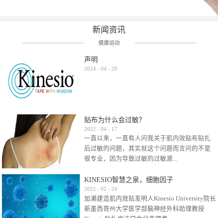
新闻资讯
健康运动
声明
2024
-
04
-
29
贴布为什么会过敏？
2022
-
04
-
17
一直以来，一直有人问我关于肌内效贴布贴扎
后过敏的问题，其实就这个问题而言问的不是
很专业，因为导致过敏的过敏源...
KINESIO智慧之泉，细胞因子
很多，比如试穿件衣服有时都会过敏，特定条
2022
-
02
-
24
加濑建造肌内效贴发明人Kinesio University院长
件下吃东西有时也会过敏，难道不吃不穿了？
新墨西哥州大学医学部脑神经外科助理教授
其他品牌的在此我们不予评价，就KINESIO肌内