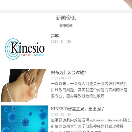
新闻资讯
健康运动
声明
2024
-
04
-
29
贴布为什么会过敏？
2022
-
04
-
17
一直以来，一直有人问我关于肌内效贴布贴扎
后过敏的问题，其实就这个问题而言问的不是
很专业，因为导致过敏的过敏源...
KINESIO智慧之泉，细胞因子
很多，比如试穿件衣服有时都会过敏，特定条
2022
-
02
-
24
加濑建造肌内效贴发明人Kinesio University院长
件下吃东西有时也会过敏，难道不吃不穿了？
新墨西哥州大学医学部脑神经外科助理教授
其他品牌的在此我们不予评价，就KINESIO肌内