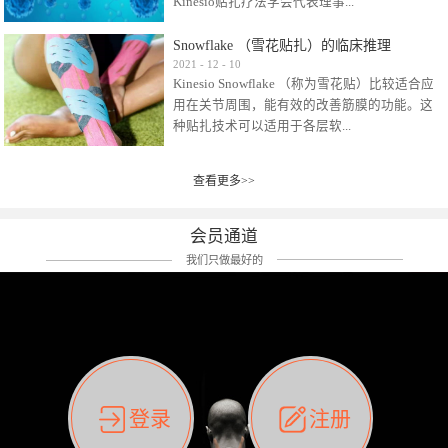
Kinesio贴扎疗法学会代表理事...
效贴布来说，40多年的研究开发制造肌内效贴
布及贴扎技术，期间过敏的案例当然也有。
Snowflake （雪花贴扎）的临床推理
比如我本人，几乎天天接触KINESIO肌内效，无
Kinesio Taping Association International
2021
-
12
-
10
论从皮肤适应性还是本人皮肤本身就不属于不
Kinesio Snowflake （称为雪花贴）比较适合应
（KTAI）名誉会长 身体具有免疫、疼痛、细胞
易过敏的那种，基本不会有过敏瘙痒的情况。
用在关节周围，能有效的改善筋膜的功能。这
破坏、发热、修复、增殖、再生等自然愈合能
但是，当身体不适、休息不好、持续紧张等特
种贴扎技术可以适用于各层软...
力。 多作为细胞因子存在于皮肤表皮、真皮、
殊因素的影响下，有时还是会出现瘙痒过敏的
毛细血管、筋膜中循环的间质液中。 可以认
情况。 最近一次，受新冠疫情封控影响，前
为，KINESIO TAPING ®(以下称为：KINESIO贴
前后后居家近30天左右，感觉日子都日夜颠倒
查看更多>>
组织:肌肉，肌腱，韧带（主要围绕有问题的关
扎疗法）的效果是通过创造一个环境，使每种
了。一天夜里饮酒过量，第2天起床胃不舒服、
节）。 snowflake“雪花”这个名字并不是指形
（约60种）细胞因子都能适当的发挥作用，可
左第12肋按压痛，膝关节髌韧带还撞了下，疼
状，而是指贴布本身很重量，以及贴布刺激的
以激发身体的自然愈合能力。 通常，药物会削
会员通道
痛影响走路。当天疼痛部贴了EDF和胃十字，膝
类型。贴布的应用充分利用了体内由间质液组
弱细胞因子的作用，单方面还会引起副作用的
关节贴了半月板贴布。第2天第12肋部的EDF和
我们只做最好的
成的自然流体力学的流体层。这种轻微的刺激
症状。 与此相比，Kinesio肌内效贴创造了细
胃十字贴布有点痒的迹象，我用手指腹适当的
对损伤细胞的修复和如何发挥作用提供了宝贵
胞因子最容易工作的环境，它可以在细胞因子
轻轻按压后不再去过度碰它，几个小时后，瘙
的见解。 作为锚点的“I”形中心条和半圆形扩展
变少的情况下增加细胞因子，在细胞因子变多
痒迹象消失了。但是第12肋按压还是有点疼
条的组合，不仅可以为受影响的组织增加空
的情况下减少细胞因子。 然而，细胞因子本身
痛，我就继续贴着。第3天第12肋部的疼痛基本
间，还可以在单片贴布上提供支持和深度刺
的控制仍有许多未知。 细胞因子是一种酵素，
消失，贴布也没有出现进一步瘙痒过敏。而膝
激。通过对间质液的适当控制，可以连接皮下
各种各样的酵素起着适当的作用，为细胞创造
关节的半月板贴布张力用的100%，但自始至终
筋膜，对关节进行非常轻柔的刺激，增加患部
了适合居住的环境。 在现代医学上，这种细胞
它都很坚强的贴着，没有出现过任何瘙痒的迹
登录
注册
的治疗区域。 snowflake“雪花”贴布不会妨碍皮
因子是一种酶的观点往往被否定，但在体内有
象。不同的条件下，同一个身体，不同的部位
肤上下左右运动，有效的辅助修复关节周围组
有毒细菌和无毒细菌，它们起着保持身体平衡
皮肤的敏感度也有不同。因此我们KINESIO要做