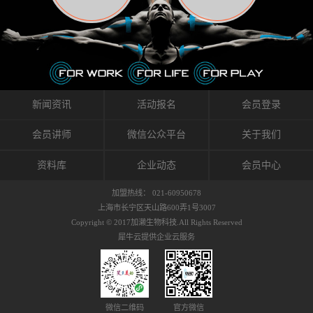
织的筋膜。它可以作用于关节或肌肉表面，释
的作用。 Kinesio肌内效贴不像药物那样在短时
的，是在研发生产过程中竭尽全力的降低致敏
放压力，刺激深层筋膜。“雪花”贴扎疗法是一
间内表现出症状，而是通过花费时间创造一个
性，减少贴布本身带来的致敏率。那到底是什
种可以改变肌肉、筋膜和间质液之间自然流动
对身体没有伤害（副作用等）的环境来减轻症
么原因引起的过敏瘙痒呢？我整理了以下内容
关系的方法。 间质液间质被称为人体的新器
状。 但是，由于营养、精神、运动的平衡被破
仅供大家参考，希望能给予大家帮助。首先我
官。研究人员认为，整个身体的网络是由坚韧
坏，各种细胞就会发生病态变化。 在一定的状
们分析解剖下过敏的原因，然后简说一下
且柔软的蛋白质结构所支撑的相互连接的充满
态下，细胞因子会自动捕捉异常，并在细胞之
KINESIO贴布贴扎后预防应对。我把导致过敏的
流体的空间构成的。如果作为脏器，这是人体
间传递适当的修复信息。可以收集各自所需的
原因，简单分为外因和内因。外因1，贴布贴布
新闻资讯
活动报名
会员登录
最大的脏器，约占体重的20%（相比之下，皮
物质，创造容易发挥自然治愈力的环境（细胞
本身的质量是导致过敏的重要原因之一。它包
肤构成约16%）。且研究人员认为体液在身体
因子级联；细胞因子的连锁反应）。 如果这种
括：1）面料的伸展率、回缩率、纤维的刺激
会员讲师
微信公众平台
关于我们
内流通，有助于细胞的再生和恢复。“1”“雪花”
细胞因子发生障碍，就会提供过多的物质，或
性。贴布内杂乱的纤维长时间贴在皮肤上，可
贴扎应用的目的: 这种贴扎技术是通过对关节
者甚至提供不需要的物质。 因此，身体所需的
能会给皮肤带来过度的刺激，从而引起过敏瘙
资料库
企业动态
会员中心
周围进行轻柔的刺激，改善受影响的关节和肌
自然愈合能力不仅不能发挥作用，反而会造成
痒。 &#...
肉的运动，对间质液进行适当的调整。 合并的
恶化的环境。Kinesio肌内效贴的作用，就是解
加盟热线： 021-60950678
效果是在增加刺激面积的同时，对关节提供更
决这些问题。 KinesioTaping ® （Kinesio贴扎
上海市长宁区天山路600弄1号3007
深级别的支持。 贴扎不仅促进淋巴流动，还起
疗法）的概念是空（空间），动（流动），冷
Copyright © 2017加濑生物科技.All Rights Reserved
到辅助修复损伤组织的作用。对组织的营养供
（抑制热的上升），为了实现这些，贴布的质
犀牛云提供企业云服务
应起到至关重要的间质液可到达包含筋膜，腱
量（种类），贴布的形状和贴扎方式被研发制
膜，韧带和关节周围皮下组织的关节囊。 流
作出来。 特别地，Kinesio Medical
体力学理论加濑博士-Kinesio肌内效贴布的发明
Tappling®（Kinesio医疗贴扎）通过从皮肤表面
人流体力学理论是以对日常生活产生反复影响
长时间给予适...
的纤细筋膜的性质为焦点。 筋膜容易受到外部
微信二维码
官方微信