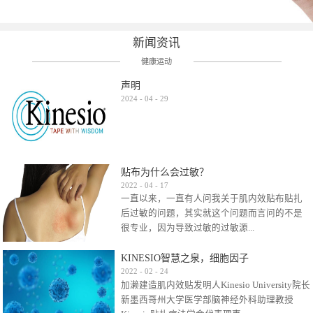
新闻资讯
健康运动
声明
2024
-
04
-
29
贴布为什么会过敏？
2022
-
04
-
17
一直以来，一直有人问我关于肌内效贴布贴扎
后过敏的问题，其实就这个问题而言问的不是
很专业，因为导致过敏的过敏源...
KINESIO智慧之泉，细胞因子
很多，比如试穿件衣服有时都会过敏，特定条
2022
-
02
-
24
加濑建造肌内效贴发明人Kinesio University院长
件下吃东西有时也会过敏，难道不吃不穿了？
新墨西哥州大学医学部脑神经外科助理教授
其他品牌的在此我们不予评价，就KINESIO肌内