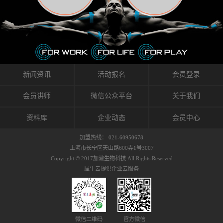
织的筋膜。它可以作用于关节或肌肉表面，释
的作用。 Kinesio肌内效贴不像药物那样在短时
的，是在研发生产过程中竭尽全力的降低致敏
放压力，刺激深层筋膜。“雪花”贴扎疗法是一
间内表现出症状，而是通过花费时间创造一个
性，减少贴布本身带来的致敏率。那到底是什
种可以改变肌肉、筋膜和间质液之间自然流动
对身体没有伤害（副作用等）的环境来减轻症
么原因引起的过敏瘙痒呢？我整理了以下内容
关系的方法。 间质液间质被称为人体的新器
状。 但是，由于营养、精神、运动的平衡被破
仅供大家参考，希望能给予大家帮助。首先我
官。研究人员认为，整个身体的网络是由坚韧
坏，各种细胞就会发生病态变化。 在一定的状
们分析解剖下过敏的原因，然后简说一下
且柔软的蛋白质结构所支撑的相互连接的充满
态下，细胞因子会自动捕捉异常，并在细胞之
KINESIO贴布贴扎后预防应对。我把导致过敏的
流体的空间构成的。如果作为脏器，这是人体
间传递适当的修复信息。可以收集各自所需的
原因，简单分为外因和内因。外因1，贴布贴布
新闻资讯
活动报名
会员登录
最大的脏器，约占体重的20%（相比之下，皮
物质，创造容易发挥自然治愈力的环境（细胞
本身的质量是导致过敏的重要原因之一。它包
肤构成约16%）。且研究人员认为体液在身体
因子级联；细胞因子的连锁反应）。 如果这种
括：1）面料的伸展率、回缩率、纤维的刺激
会员讲师
微信公众平台
关于我们
内流通，有助于细胞的再生和恢复。“1”“雪花”
细胞因子发生障碍，就会提供过多的物质，或
性。贴布内杂乱的纤维长时间贴在皮肤上，可
贴扎应用的目的: 这种贴扎技术是通过对关节
者甚至提供不需要的物质。 因此，身体所需的
能会给皮肤带来过度的刺激，从而引起过敏瘙
资料库
企业动态
会员中心
周围进行轻柔的刺激，改善受影响的关节和肌
自然愈合能力不仅不能发挥作用，反而会造成
痒。 &#...
肉的运动，对间质液进行适当的调整。 合并的
恶化的环境。Kinesio肌内效贴的作用，就是解
加盟热线： 021-60950678
效果是在增加刺激面积的同时，对关节提供更
决这些问题。 KinesioTaping ® （Kinesio贴扎
上海市长宁区天山路600弄1号3007
深级别的支持。 贴扎不仅促进淋巴流动，还起
疗法）的概念是空（空间），动（流动），冷
Copyright © 2017加濑生物科技.All Rights Reserved
到辅助修复损伤组织的作用。对组织的营养供
（抑制热的上升），为了实现这些，贴布的质
犀牛云提供企业云服务
应起到至关重要的间质液可到达包含筋膜，腱
量（种类），贴布的形状和贴扎方式被研发制
膜，韧带和关节周围皮下组织的关节囊。 流
作出来。 特别地，Kinesio Medical
体力学理论加濑博士-Kinesio肌内效贴布的发明
Tappling®（Kinesio医疗贴扎）通过从皮肤表面
人流体力学理论是以对日常生活产生反复影响
长时间给予适...
的纤细筋膜的性质为焦点。 筋膜容易受到外部
微信二维码
官方微信