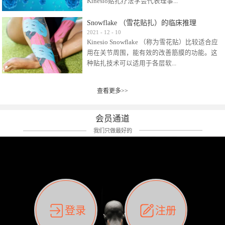
Kinesio贴扎疗法学会代表理事...
效贴布来说，40多年的研究开发制造肌内效贴
布及贴扎技术，期间过敏的案例当然也有。
Snowflake （雪花贴扎）的临床推理
比如我本人，几乎天天接触KINESIO肌内效，无
Kinesio Taping Association International
2021
-
12
-
10
论从皮肤适应性还是本人皮肤本身就不属于不
Kinesio Snowflake （称为雪花贴）比较适合应
（KTAI）名誉会长 身体具有免疫、疼痛、细胞
易过敏的那种，基本不会有过敏瘙痒的情况。
用在关节周围，能有效的改善筋膜的功能。这
破坏、发热、修复、增殖、再生等自然愈合能
但是，当身体不适、休息不好、持续紧张等特
种贴扎技术可以适用于各层软...
力。 多作为细胞因子存在于皮肤表皮、真皮、
殊因素的影响下，有时还是会出现瘙痒过敏的
毛细血管、筋膜中循环的间质液中。 可以认
情况。 最近一次，受新冠疫情封控影响，前
为，KINESIO TAPING ®(以下称为：KINESIO贴
前后后居家近30天左右，感觉日子都日夜颠倒
查看更多>>
组织:肌肉，肌腱，韧带（主要围绕有问题的关
扎疗法）的效果是通过创造一个环境，使每种
了。一天夜里饮酒过量，第2天起床胃不舒服、
节）。 snowflake“雪花”这个名字并不是指形
（约60种）细胞因子都能适当的发挥作用，可
左第12肋按压痛，膝关节髌韧带还撞了下，疼
状，而是指贴布本身很重量，以及贴布刺激的
以激发身体的自然愈合能力。 通常，药物会削
会员通道
痛影响走路。当天疼痛部贴了EDF和胃十字，膝
类型。贴布的应用充分利用了体内由间质液组
弱细胞因子的作用，单方面还会引起副作用的
关节贴了半月板贴布。第2天第12肋部的EDF和
我们只做最好的
成的自然流体力学的流体层。这种轻微的刺激
症状。 与此相比，Kinesio肌内效贴创造了细
胃十字贴布有点痒的迹象，我用手指腹适当的
对损伤细胞的修复和如何发挥作用提供了宝贵
胞因子最容易工作的环境，它可以在细胞因子
轻轻按压后不再去过度碰它，几个小时后，瘙
的见解。 作为锚点的“I”形中心条和半圆形扩展
变少的情况下增加细胞因子，在细胞因子变多
痒迹象消失了。但是第12肋按压还是有点疼
条的组合，不仅可以为受影响的组织增加空
的情况下减少细胞因子。 然而，细胞因子本身
痛，我就继续贴着。第3天第12肋部的疼痛基本
间，还可以在单片贴布上提供支持和深度刺
的控制仍有许多未知。 细胞因子是一种酵素，
消失，贴布也没有出现进一步瘙痒过敏。而膝
激。通过对间质液的适当控制，可以连接皮下
各种各样的酵素起着适当的作用，为细胞创造
关节的半月板贴布张力用的100%，但自始至终
筋膜，对关节进行非常轻柔的刺激，增加患部
了适合居住的环境。 在现代医学上，这种细胞
它都很坚强的贴着，没有出现过任何瘙痒的迹
登录
注册
的治疗区域。 snowflake“雪花”贴布不会妨碍皮
因子是一种酶的观点往往被否定，但在体内有
象。不同的条件下，同一个身体，不同的部位
肤上下左右运动，有效的辅助修复关节周围组
有毒细菌和无毒细菌，它们起着保持身体平衡
皮肤的敏感度也有不同。因此我们KINESIO要做