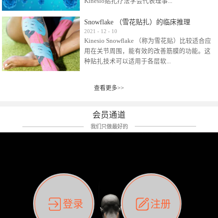
Kinesio贴扎疗法学会代表理事...
效贴布来说，40多年的研究开发制造肌内效贴
布及贴扎技术，期间过敏的案例当然也有。
Snowflake （雪花贴扎）的临床推理
比如我本人，几乎天天接触KINESIO肌内效，无
Kinesio Taping Association International
2021
-
12
-
10
论从皮肤适应性还是本人皮肤本身就不属于不
Kinesio Snowflake （称为雪花贴）比较适合应
（KTAI）名誉会长 身体具有免疫、疼痛、细胞
易过敏的那种，基本不会有过敏瘙痒的情况。
用在关节周围，能有效的改善筋膜的功能。这
破坏、发热、修复、增殖、再生等自然愈合能
但是，当身体不适、休息不好、持续紧张等特
种贴扎技术可以适用于各层软...
力。 多作为细胞因子存在于皮肤表皮、真皮、
殊因素的影响下，有时还是会出现瘙痒过敏的
毛细血管、筋膜中循环的间质液中。 可以认
情况。 最近一次，受新冠疫情封控影响，前
为，KINESIO TAPING ®(以下称为：KINESIO贴
前后后居家近30天左右，感觉日子都日夜颠倒
查看更多>>
组织:肌肉，肌腱，韧带（主要围绕有问题的关
扎疗法）的效果是通过创造一个环境，使每种
了。一天夜里饮酒过量，第2天起床胃不舒服、
节）。 snowflake“雪花”这个名字并不是指形
（约60种）细胞因子都能适当的发挥作用，可
左第12肋按压痛，膝关节髌韧带还撞了下，疼
状，而是指贴布本身很重量，以及贴布刺激的
以激发身体的自然愈合能力。 通常，药物会削
会员通道
痛影响走路。当天疼痛部贴了EDF和胃十字，膝
类型。贴布的应用充分利用了体内由间质液组
弱细胞因子的作用，单方面还会引起副作用的
关节贴了半月板贴布。第2天第12肋部的EDF和
我们只做最好的
成的自然流体力学的流体层。这种轻微的刺激
症状。 与此相比，Kinesio肌内效贴创造了细
胃十字贴布有点痒的迹象，我用手指腹适当的
对损伤细胞的修复和如何发挥作用提供了宝贵
胞因子最容易工作的环境，它可以在细胞因子
轻轻按压后不再去过度碰它，几个小时后，瘙
的见解。 作为锚点的“I”形中心条和半圆形扩展
变少的情况下增加细胞因子，在细胞因子变多
痒迹象消失了。但是第12肋按压还是有点疼
条的组合，不仅可以为受影响的组织增加空
的情况下减少细胞因子。 然而，细胞因子本身
痛，我就继续贴着。第3天第12肋部的疼痛基本
间，还可以在单片贴布上提供支持和深度刺
的控制仍有许多未知。 细胞因子是一种酵素，
消失，贴布也没有出现进一步瘙痒过敏。而膝
激。通过对间质液的适当控制，可以连接皮下
各种各样的酵素起着适当的作用，为细胞创造
关节的半月板贴布张力用的100%，但自始至终
筋膜，对关节进行非常轻柔的刺激，增加患部
了适合居住的环境。 在现代医学上，这种细胞
它都很坚强的贴着，没有出现过任何瘙痒的迹
登录
注册
的治疗区域。 snowflake“雪花”贴布不会妨碍皮
因子是一种酶的观点往往被否定，但在体内有
象。不同的条件下，同一个身体，不同的部位
肤上下左右运动，有效的辅助修复关节周围组
有毒细菌和无毒细菌，它们起着保持身体平衡
皮肤的敏感度也有不同。因此我们KINESIO要做