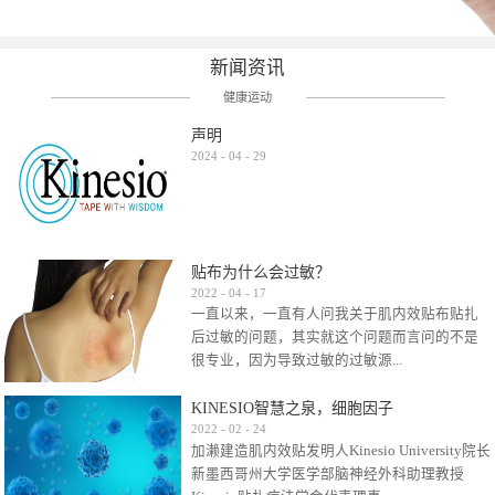
新闻资讯
健康运动
声明
2024
-
04
-
29
贴布为什么会过敏？
2022
-
04
-
17
一直以来，一直有人问我关于肌内效贴布贴扎
后过敏的问题，其实就这个问题而言问的不是
很专业，因为导致过敏的过敏源...
KINESIO智慧之泉，细胞因子
很多，比如试穿件衣服有时都会过敏，特定条
2022
-
02
-
24
加濑建造肌内效贴发明人Kinesio University院长
件下吃东西有时也会过敏，难道不吃不穿了？
新墨西哥州大学医学部脑神经外科助理教授
其他品牌的在此我们不予评价，就KINESIO肌内