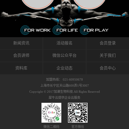
织的筋膜。它可以作用于关节或肌肉表面，释
的作用。 Kinesio肌内效贴不像药物那样在短时
的，是在研发生产过程中竭尽全力的降低致敏
放压力，刺激深层筋膜。“雪花”贴扎疗法是一
间内表现出症状，而是通过花费时间创造一个
性，减少贴布本身带来的致敏率。那到底是什
种可以改变肌肉、筋膜和间质液之间自然流动
对身体没有伤害（副作用等）的环境来减轻症
么原因引起的过敏瘙痒呢？我整理了以下内容
关系的方法。 间质液间质被称为人体的新器
状。 但是，由于营养、精神、运动的平衡被破
仅供大家参考，希望能给予大家帮助。首先我
官。研究人员认为，整个身体的网络是由坚韧
坏，各种细胞就会发生病态变化。 在一定的状
们分析解剖下过敏的原因，然后简说一下
且柔软的蛋白质结构所支撑的相互连接的充满
态下，细胞因子会自动捕捉异常，并在细胞之
KINESIO贴布贴扎后预防应对。我把导致过敏的
流体的空间构成的。如果作为脏器，这是人体
间传递适当的修复信息。可以收集各自所需的
原因，简单分为外因和内因。外因1，贴布贴布
新闻资讯
活动报名
会员登录
最大的脏器，约占体重的20%（相比之下，皮
物质，创造容易发挥自然治愈力的环境（细胞
本身的质量是导致过敏的重要原因之一。它包
肤构成约16%）。且研究人员认为体液在身体
因子级联；细胞因子的连锁反应）。 如果这种
括：1）面料的伸展率、回缩率、纤维的刺激
会员讲师
微信公众平台
关于我们
内流通，有助于细胞的再生和恢复。“1”“雪花”
细胞因子发生障碍，就会提供过多的物质，或
性。贴布内杂乱的纤维长时间贴在皮肤上，可
贴扎应用的目的: 这种贴扎技术是通过对关节
者甚至提供不需要的物质。 因此，身体所需的
能会给皮肤带来过度的刺激，从而引起过敏瘙
资料库
企业动态
会员中心
周围进行轻柔的刺激，改善受影响的关节和肌
自然愈合能力不仅不能发挥作用，反而会造成
痒。 &#...
肉的运动，对间质液进行适当的调整。 合并的
恶化的环境。Kinesio肌内效贴的作用，就是解
加盟热线： 021-60950678
效果是在增加刺激面积的同时，对关节提供更
决这些问题。 KinesioTaping ® （Kinesio贴扎
上海市长宁区天山路600弄1号3007
深级别的支持。 贴扎不仅促进淋巴流动，还起
疗法）的概念是空（空间），动（流动），冷
Copyright © 2017加濑生物科技.All Rights Reserved
到辅助修复损伤组织的作用。对组织的营养供
（抑制热的上升），为了实现这些，贴布的质
犀牛云提供企业云服务
应起到至关重要的间质液可到达包含筋膜，腱
量（种类），贴布的形状和贴扎方式被研发制
膜，韧带和关节周围皮下组织的关节囊。 流
作出来。 特别地，Kinesio Medical
体力学理论加濑博士-Kinesio肌内效贴布的发明
Tappling®（Kinesio医疗贴扎）通过从皮肤表面
人流体力学理论是以对日常生活产生反复影响
长时间给予适...
的纤细筋膜的性质为焦点。 筋膜容易受到外部
微信二维码
官方微信