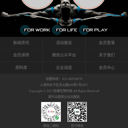
织的筋膜。它可以作用于关节或肌肉表面，释
的作用。 Kinesio肌内效贴不像药物那样在短时
的，是在研发生产过程中竭尽全力的降低致敏
放压力，刺激深层筋膜。“雪花”贴扎疗法是一
间内表现出症状，而是通过花费时间创造一个
性，减少贴布本身带来的致敏率。那到底是什
种可以改变肌肉、筋膜和间质液之间自然流动
对身体没有伤害（副作用等）的环境来减轻症
么原因引起的过敏瘙痒呢？我整理了以下内容
关系的方法。 间质液间质被称为人体的新器
状。 但是，由于营养、精神、运动的平衡被破
仅供大家参考，希望能给予大家帮助。首先我
官。研究人员认为，整个身体的网络是由坚韧
坏，各种细胞就会发生病态变化。 在一定的状
们分析解剖下过敏的原因，然后简说一下
且柔软的蛋白质结构所支撑的相互连接的充满
态下，细胞因子会自动捕捉异常，并在细胞之
KINESIO贴布贴扎后预防应对。我把导致过敏的
流体的空间构成的。如果作为脏器，这是人体
间传递适当的修复信息。可以收集各自所需的
原因，简单分为外因和内因。外因1，贴布贴布
新闻资讯
活动报名
会员登录
最大的脏器，约占体重的20%（相比之下，皮
物质，创造容易发挥自然治愈力的环境（细胞
本身的质量是导致过敏的重要原因之一。它包
肤构成约16%）。且研究人员认为体液在身体
因子级联；细胞因子的连锁反应）。 如果这种
括：1）面料的伸展率、回缩率、纤维的刺激
会员讲师
微信公众平台
关于我们
内流通，有助于细胞的再生和恢复。“1”“雪花”
细胞因子发生障碍，就会提供过多的物质，或
性。贴布内杂乱的纤维长时间贴在皮肤上，可
贴扎应用的目的: 这种贴扎技术是通过对关节
者甚至提供不需要的物质。 因此，身体所需的
能会给皮肤带来过度的刺激，从而引起过敏瘙
资料库
企业动态
会员中心
周围进行轻柔的刺激，改善受影响的关节和肌
自然愈合能力不仅不能发挥作用，反而会造成
痒。 &#...
肉的运动，对间质液进行适当的调整。 合并的
恶化的环境。Kinesio肌内效贴的作用，就是解
加盟热线： 021-60950678
效果是在增加刺激面积的同时，对关节提供更
决这些问题。 KinesioTaping ® （Kinesio贴扎
上海市长宁区天山路600弄1号3007
深级别的支持。 贴扎不仅促进淋巴流动，还起
疗法）的概念是空（空间），动（流动），冷
Copyright © 2017加濑生物科技.All Rights Reserved
到辅助修复损伤组织的作用。对组织的营养供
（抑制热的上升），为了实现这些，贴布的质
犀牛云提供企业云服务
应起到至关重要的间质液可到达包含筋膜，腱
量（种类），贴布的形状和贴扎方式被研发制
膜，韧带和关节周围皮下组织的关节囊。 流
作出来。 特别地，Kinesio Medical
体力学理论加濑博士-Kinesio肌内效贴布的发明
Tappling®（Kinesio医疗贴扎）通过从皮肤表面
人流体力学理论是以对日常生活产生反复影响
长时间给予适...
的纤细筋膜的性质为焦点。 筋膜容易受到外部
微信二维码
官方微信