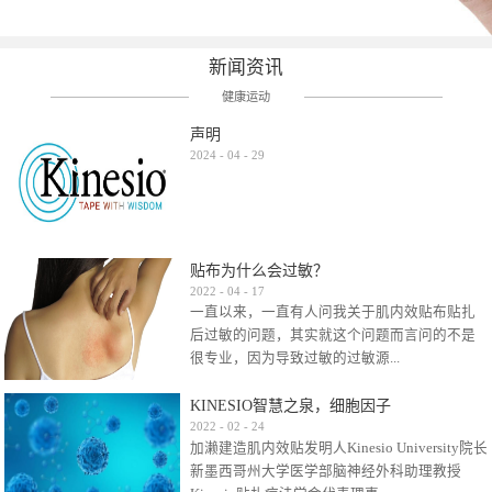
新闻资讯
健康运动
声明
2024
-
04
-
29
贴布为什么会过敏？
2022
-
04
-
17
一直以来，一直有人问我关于肌内效贴布贴扎
后过敏的问题，其实就这个问题而言问的不是
很专业，因为导致过敏的过敏源...
KINESIO智慧之泉，细胞因子
很多，比如试穿件衣服有时都会过敏，特定条
2022
-
02
-
24
加濑建造肌内效贴发明人Kinesio University院长
件下吃东西有时也会过敏，难道不吃不穿了？
新墨西哥州大学医学部脑神经外科助理教授
其他品牌的在此我们不予评价，就KINESIO肌内