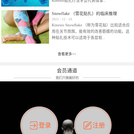
Kinesio贴扎疗法学会代表理事...
效贴布来说，40多年的研究开发制造肌内效贴
布及贴扎技术，期间过敏的案例当然也有。
Snowflake （雪花贴扎）的临床推理
比如我本人，几乎天天接触KINESIO肌内效，无
Kinesio Taping Association International
2021
-
12
-
10
论从皮肤适应性还是本人皮肤本身就不属于不
Kinesio Snowflake （称为雪花贴）比较适合应
（KTAI）名誉会长 身体具有免疫、疼痛、细胞
易过敏的那种，基本不会有过敏瘙痒的情况。
用在关节周围，能有效的改善筋膜的功能。这
破坏、发热、修复、增殖、再生等自然愈合能
但是，当身体不适、休息不好、持续紧张等特
种贴扎技术可以适用于各层软...
力。 多作为细胞因子存在于皮肤表皮、真皮、
殊因素的影响下，有时还是会出现瘙痒过敏的
毛细血管、筋膜中循环的间质液中。 可以认
情况。 最近一次，受新冠疫情封控影响，前
为，KINESIO TAPING ®(以下称为：KINESIO贴
前后后居家近30天左右，感觉日子都日夜颠倒
查看更多>>
组织:肌肉，肌腱，韧带（主要围绕有问题的关
扎疗法）的效果是通过创造一个环境，使每种
了。一天夜里饮酒过量，第2天起床胃不舒服、
节）。 snowflake“雪花”这个名字并不是指形
（约60种）细胞因子都能适当的发挥作用，可
左第12肋按压痛，膝关节髌韧带还撞了下，疼
状，而是指贴布本身很重量，以及贴布刺激的
以激发身体的自然愈合能力。 通常，药物会削
会员通道
痛影响走路。当天疼痛部贴了EDF和胃十字，膝
类型。贴布的应用充分利用了体内由间质液组
弱细胞因子的作用，单方面还会引起副作用的
关节贴了半月板贴布。第2天第12肋部的EDF和
我们只做最好的
成的自然流体力学的流体层。这种轻微的刺激
症状。 与此相比，Kinesio肌内效贴创造了细
胃十字贴布有点痒的迹象，我用手指腹适当的
对损伤细胞的修复和如何发挥作用提供了宝贵
胞因子最容易工作的环境，它可以在细胞因子
轻轻按压后不再去过度碰它，几个小时后，瘙
的见解。 作为锚点的“I”形中心条和半圆形扩展
变少的情况下增加细胞因子，在细胞因子变多
痒迹象消失了。但是第12肋按压还是有点疼
条的组合，不仅可以为受影响的组织增加空
的情况下减少细胞因子。 然而，细胞因子本身
痛，我就继续贴着。第3天第12肋部的疼痛基本
间，还可以在单片贴布上提供支持和深度刺
的控制仍有许多未知。 细胞因子是一种酵素，
消失，贴布也没有出现进一步瘙痒过敏。而膝
激。通过对间质液的适当控制，可以连接皮下
各种各样的酵素起着适当的作用，为细胞创造
关节的半月板贴布张力用的100%，但自始至终
筋膜，对关节进行非常轻柔的刺激，增加患部
了适合居住的环境。 在现代医学上，这种细胞
它都很坚强的贴着，没有出现过任何瘙痒的迹
登录
注册
的治疗区域。 snowflake“雪花”贴布不会妨碍皮
因子是一种酶的观点往往被否定，但在体内有
象。不同的条件下，同一个身体，不同的部位
肤上下左右运动，有效的辅助修复关节周围组
有毒细菌和无毒细菌，它们起着保持身体平衡
皮肤的敏感度也有不同。因此我们KINESIO要做