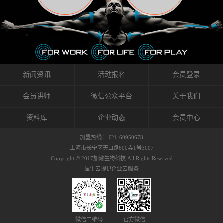
织的筋膜。它可以作用于关节或肌肉表面，释
的作用。 Kinesio肌内效贴不像药物那样在短时
的，是在研发生产过程中竭尽全力的降低致敏
放压力，刺激深层筋膜。“雪花”贴扎疗法是一
间内表现出症状，而是通过花费时间创造一个
性，减少贴布本身带来的致敏率。那到底是什
种可以改变肌肉、筋膜和间质液之间自然流动
对身体没有伤害（副作用等）的环境来减轻症
么原因引起的过敏瘙痒呢？我整理了以下内容
关系的方法。 间质液间质被称为人体的新器
状。 但是，由于营养、精神、运动的平衡被破
仅供大家参考，希望能给予大家帮助。首先我
官。研究人员认为，整个身体的网络是由坚韧
坏，各种细胞就会发生病态变化。 在一定的状
们分析解剖下过敏的原因，然后简说一下
且柔软的蛋白质结构所支撑的相互连接的充满
态下，细胞因子会自动捕捉异常，并在细胞之
KINESIO贴布贴扎后预防应对。我把导致过敏的
流体的空间构成的。如果作为脏器，这是人体
间传递适当的修复信息。可以收集各自所需的
原因，简单分为外因和内因。外因1，贴布贴布
新闻资讯
活动报名
会员登录
最大的脏器，约占体重的20%（相比之下，皮
物质，创造容易发挥自然治愈力的环境（细胞
本身的质量是导致过敏的重要原因之一。它包
肤构成约16%）。且研究人员认为体液在身体
因子级联；细胞因子的连锁反应）。 如果这种
括：1）面料的伸展率、回缩率、纤维的刺激
会员讲师
微信公众平台
关于我们
内流通，有助于细胞的再生和恢复。“1”“雪花”
细胞因子发生障碍，就会提供过多的物质，或
性。贴布内杂乱的纤维长时间贴在皮肤上，可
贴扎应用的目的: 这种贴扎技术是通过对关节
者甚至提供不需要的物质。 因此，身体所需的
能会给皮肤带来过度的刺激，从而引起过敏瘙
资料库
企业动态
会员中心
周围进行轻柔的刺激，改善受影响的关节和肌
自然愈合能力不仅不能发挥作用，反而会造成
痒。 &#...
肉的运动，对间质液进行适当的调整。 合并的
恶化的环境。Kinesio肌内效贴的作用，就是解
加盟热线： 021-60950678
效果是在增加刺激面积的同时，对关节提供更
决这些问题。 KinesioTaping ® （Kinesio贴扎
上海市长宁区天山路600弄1号3007
深级别的支持。 贴扎不仅促进淋巴流动，还起
疗法）的概念是空（空间），动（流动），冷
Copyright © 2017加濑生物科技.All Rights Reserved
到辅助修复损伤组织的作用。对组织的营养供
（抑制热的上升），为了实现这些，贴布的质
犀牛云提供企业云服务
应起到至关重要的间质液可到达包含筋膜，腱
量（种类），贴布的形状和贴扎方式被研发制
膜，韧带和关节周围皮下组织的关节囊。 流
作出来。 特别地，Kinesio Medical
体力学理论加濑博士-Kinesio肌内效贴布的发明
Tappling®（Kinesio医疗贴扎）通过从皮肤表面
人流体力学理论是以对日常生活产生反复影响
长时间给予适...
的纤细筋膜的性质为焦点。 筋膜容易受到外部
微信二维码
官方微信