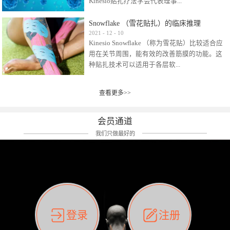
Kinesio贴扎疗法学会代表理事...
效贴布来说，40多年的研究开发制造肌内效贴
布及贴扎技术，期间过敏的案例当然也有。
Snowflake （雪花贴扎）的临床推理
比如我本人，几乎天天接触KINESIO肌内效，无
Kinesio Taping Association International
2021
-
12
-
10
论从皮肤适应性还是本人皮肤本身就不属于不
Kinesio Snowflake （称为雪花贴）比较适合应
（KTAI）名誉会长 身体具有免疫、疼痛、细胞
易过敏的那种，基本不会有过敏瘙痒的情况。
用在关节周围，能有效的改善筋膜的功能。这
破坏、发热、修复、增殖、再生等自然愈合能
但是，当身体不适、休息不好、持续紧张等特
种贴扎技术可以适用于各层软...
力。 多作为细胞因子存在于皮肤表皮、真皮、
殊因素的影响下，有时还是会出现瘙痒过敏的
毛细血管、筋膜中循环的间质液中。 可以认
情况。 最近一次，受新冠疫情封控影响，前
为，KINESIO TAPING ®(以下称为：KINESIO贴
前后后居家近30天左右，感觉日子都日夜颠倒
查看更多>>
组织:肌肉，肌腱，韧带（主要围绕有问题的关
扎疗法）的效果是通过创造一个环境，使每种
了。一天夜里饮酒过量，第2天起床胃不舒服、
节）。 snowflake“雪花”这个名字并不是指形
（约60种）细胞因子都能适当的发挥作用，可
左第12肋按压痛，膝关节髌韧带还撞了下，疼
状，而是指贴布本身很重量，以及贴布刺激的
以激发身体的自然愈合能力。 通常，药物会削
会员通道
痛影响走路。当天疼痛部贴了EDF和胃十字，膝
类型。贴布的应用充分利用了体内由间质液组
弱细胞因子的作用，单方面还会引起副作用的
关节贴了半月板贴布。第2天第12肋部的EDF和
我们只做最好的
成的自然流体力学的流体层。这种轻微的刺激
症状。 与此相比，Kinesio肌内效贴创造了细
胃十字贴布有点痒的迹象，我用手指腹适当的
对损伤细胞的修复和如何发挥作用提供了宝贵
胞因子最容易工作的环境，它可以在细胞因子
轻轻按压后不再去过度碰它，几个小时后，瘙
的见解。 作为锚点的“I”形中心条和半圆形扩展
变少的情况下增加细胞因子，在细胞因子变多
痒迹象消失了。但是第12肋按压还是有点疼
条的组合，不仅可以为受影响的组织增加空
的情况下减少细胞因子。 然而，细胞因子本身
痛，我就继续贴着。第3天第12肋部的疼痛基本
间，还可以在单片贴布上提供支持和深度刺
的控制仍有许多未知。 细胞因子是一种酵素，
消失，贴布也没有出现进一步瘙痒过敏。而膝
激。通过对间质液的适当控制，可以连接皮下
各种各样的酵素起着适当的作用，为细胞创造
关节的半月板贴布张力用的100%，但自始至终
筋膜，对关节进行非常轻柔的刺激，增加患部
了适合居住的环境。 在现代医学上，这种细胞
它都很坚强的贴着，没有出现过任何瘙痒的迹
登录
注册
的治疗区域。 snowflake“雪花”贴布不会妨碍皮
因子是一种酶的观点往往被否定，但在体内有
象。不同的条件下，同一个身体，不同的部位
肤上下左右运动，有效的辅助修复关节周围组
有毒细菌和无毒细菌，它们起着保持身体平衡
皮肤的敏感度也有不同。因此我们KINESIO要做