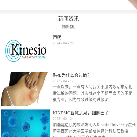
新闻资讯
健康运动
声明
2024
-
04
-
29
贴布为什么会过敏？
2022
-
04
-
17
一直以来，一直有人问我关于肌内效贴布贴扎
后过敏的问题，其实就这个问题而言问的不是
很专业，因为导致过敏的过敏源...
KINESIO智慧之泉，细胞因子
很多，比如试穿件衣服有时都会过敏，特定条
2022
-
02
-
24
加濑建造肌内效贴发明人Kinesio University院长
件下吃东西有时也会过敏，难道不吃不穿了？
新墨西哥州大学医学部脑神经外科助理教授
其他品牌的在此我们不予评价，就KINESIO肌内