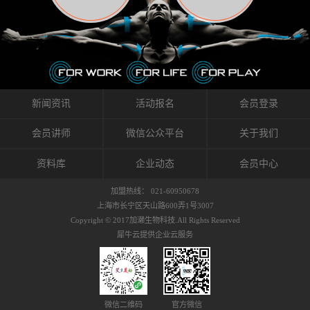
织的筋膜。它可以作用于关节或肌肉表面，释
的作用。 Kinesio肌内效贴不像药物那样在短时
的，是在研发生产过程中竭尽全力的降低致敏
放压力，刺激深层筋膜。“雪花”贴扎疗法是一
间内表现出症状，而是通过花费时间创造一个
性，减少贴布本身带来的致敏率。那到底是什
种可以改变肌肉、筋膜和间质液之间自然流动
对身体没有伤害（副作用等）的环境来减轻症
么原因引起的过敏瘙痒呢？我整理了以下内容
关系的方法。 间质液间质被称为人体的新器
状。 但是，由于营养、精神、运动的平衡被破
仅供大家参考，希望能给予大家帮助。首先我
官。研究人员认为，整个身体的网络是由坚韧
坏，各种细胞就会发生病态变化。 在一定的状
们分析解剖下过敏的原因，然后简说一下
且柔软的蛋白质结构所支撑的相互连接的充满
态下，细胞因子会自动捕捉异常，并在细胞之
KINESIO贴布贴扎后预防应对。我把导致过敏的
流体的空间构成的。如果作为脏器，这是人体
间传递适当的修复信息。可以收集各自所需的
原因，简单分为外因和内因。外因1，贴布贴布
新闻资讯
活动报名
会员登录
最大的脏器，约占体重的20%（相比之下，皮
物质，创造容易发挥自然治愈力的环境（细胞
本身的质量是导致过敏的重要原因之一。它包
肤构成约16%）。且研究人员认为体液在身体
因子级联；细胞因子的连锁反应）。 如果这种
括：1）面料的伸展率、回缩率、纤维的刺激
会员讲师
微信公众平台
关于我们
内流通，有助于细胞的再生和恢复。“1”“雪花”
细胞因子发生障碍，就会提供过多的物质，或
性。贴布内杂乱的纤维长时间贴在皮肤上，可
贴扎应用的目的: 这种贴扎技术是通过对关节
者甚至提供不需要的物质。 因此，身体所需的
能会给皮肤带来过度的刺激，从而引起过敏瘙
资料库
企业动态
会员中心
周围进行轻柔的刺激，改善受影响的关节和肌
自然愈合能力不仅不能发挥作用，反而会造成
痒。 &#...
肉的运动，对间质液进行适当的调整。 合并的
恶化的环境。Kinesio肌内效贴的作用，就是解
加盟热线： 021-60950678
效果是在增加刺激面积的同时，对关节提供更
决这些问题。 KinesioTaping ® （Kinesio贴扎
上海市长宁区天山路600弄1号3007
深级别的支持。 贴扎不仅促进淋巴流动，还起
疗法）的概念是空（空间），动（流动），冷
Copyright © 2017加濑生物科技.All Rights Reserved
到辅助修复损伤组织的作用。对组织的营养供
（抑制热的上升），为了实现这些，贴布的质
犀牛云提供企业云服务
应起到至关重要的间质液可到达包含筋膜，腱
量（种类），贴布的形状和贴扎方式被研发制
膜，韧带和关节周围皮下组织的关节囊。 流
作出来。 特别地，Kinesio Medical
体力学理论加濑博士-Kinesio肌内效贴布的发明
Tappling®（Kinesio医疗贴扎）通过从皮肤表面
人流体力学理论是以对日常生活产生反复影响
长时间给予适...
的纤细筋膜的性质为焦点。 筋膜容易受到外部
微信二维码
官方微信