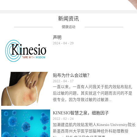
新闻资讯
健康运动
声明
2024
-
04
-
29
贴布为什么会过敏？
2022
-
04
-
17
一直以来，一直有人问我关于肌内效贴布贴扎
后过敏的问题，其实就这个问题而言问的不是
很专业，因为导致过敏的过敏源...
KINESIO智慧之泉，细胞因子
很多，比如试穿件衣服有时都会过敏，特定条
2022
-
02
-
24
加濑建造肌内效贴发明人Kinesio University院长
件下吃东西有时也会过敏，难道不吃不穿了？
新墨西哥州大学医学部脑神经外科助理教授
其他品牌的在此我们不予评价，就KINESIO肌内