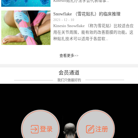
Kinesio贴扎疗法学会代表理事...
效贴布来说，40多年的研究开发制造肌内效贴
布及贴扎技术，期间过敏的案例当然也有。
Snowflake （雪花贴扎）的临床推理
比如我本人，几乎天天接触KINESIO肌内效，无
Kinesio Taping Association International
2021
-
12
-
10
论从皮肤适应性还是本人皮肤本身就不属于不
Kinesio Snowflake （称为雪花贴）比较适合应
（KTAI）名誉会长 身体具有免疫、疼痛、细胞
易过敏的那种，基本不会有过敏瘙痒的情况。
用在关节周围，能有效的改善筋膜的功能。这
破坏、发热、修复、增殖、再生等自然愈合能
但是，当身体不适、休息不好、持续紧张等特
种贴扎技术可以适用于各层软...
力。 多作为细胞因子存在于皮肤表皮、真皮、
殊因素的影响下，有时还是会出现瘙痒过敏的
毛细血管、筋膜中循环的间质液中。 可以认
情况。 最近一次，受新冠疫情封控影响，前
为，KINESIO TAPING ®(以下称为：KINESIO贴
前后后居家近30天左右，感觉日子都日夜颠倒
查看更多>>
组织:肌肉，肌腱，韧带（主要围绕有问题的关
扎疗法）的效果是通过创造一个环境，使每种
了。一天夜里饮酒过量，第2天起床胃不舒服、
节）。 snowflake“雪花”这个名字并不是指形
（约60种）细胞因子都能适当的发挥作用，可
左第12肋按压痛，膝关节髌韧带还撞了下，疼
状，而是指贴布本身很重量，以及贴布刺激的
以激发身体的自然愈合能力。 通常，药物会削
会员通道
痛影响走路。当天疼痛部贴了EDF和胃十字，膝
类型。贴布的应用充分利用了体内由间质液组
弱细胞因子的作用，单方面还会引起副作用的
关节贴了半月板贴布。第2天第12肋部的EDF和
我们只做最好的
成的自然流体力学的流体层。这种轻微的刺激
症状。 与此相比，Kinesio肌内效贴创造了细
胃十字贴布有点痒的迹象，我用手指腹适当的
对损伤细胞的修复和如何发挥作用提供了宝贵
胞因子最容易工作的环境，它可以在细胞因子
轻轻按压后不再去过度碰它，几个小时后，瘙
的见解。 作为锚点的“I”形中心条和半圆形扩展
变少的情况下增加细胞因子，在细胞因子变多
痒迹象消失了。但是第12肋按压还是有点疼
条的组合，不仅可以为受影响的组织增加空
的情况下减少细胞因子。 然而，细胞因子本身
痛，我就继续贴着。第3天第12肋部的疼痛基本
间，还可以在单片贴布上提供支持和深度刺
的控制仍有许多未知。 细胞因子是一种酵素，
消失，贴布也没有出现进一步瘙痒过敏。而膝
激。通过对间质液的适当控制，可以连接皮下
各种各样的酵素起着适当的作用，为细胞创造
关节的半月板贴布张力用的100%，但自始至终
筋膜，对关节进行非常轻柔的刺激，增加患部
了适合居住的环境。 在现代医学上，这种细胞
它都很坚强的贴着，没有出现过任何瘙痒的迹
登录
注册
的治疗区域。 snowflake“雪花”贴布不会妨碍皮
因子是一种酶的观点往往被否定，但在体内有
象。不同的条件下，同一个身体，不同的部位
肤上下左右运动，有效的辅助修复关节周围组
有毒细菌和无毒细菌，它们起着保持身体平衡
皮肤的敏感度也有不同。因此我们KINESIO要做