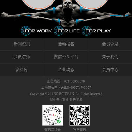
织的筋膜。它可以作用于关节或肌肉表面，释
的作用。 Kinesio肌内效贴不像药物那样在短时
的，是在研发生产过程中竭尽全力的降低致敏
放压力，刺激深层筋膜。“雪花”贴扎疗法是一
间内表现出症状，而是通过花费时间创造一个
性，减少贴布本身带来的致敏率。那到底是什
种可以改变肌肉、筋膜和间质液之间自然流动
对身体没有伤害（副作用等）的环境来减轻症
么原因引起的过敏瘙痒呢？我整理了以下内容
关系的方法。 间质液间质被称为人体的新器
状。 但是，由于营养、精神、运动的平衡被破
仅供大家参考，希望能给予大家帮助。首先我
官。研究人员认为，整个身体的网络是由坚韧
坏，各种细胞就会发生病态变化。 在一定的状
们分析解剖下过敏的原因，然后简说一下
且柔软的蛋白质结构所支撑的相互连接的充满
态下，细胞因子会自动捕捉异常，并在细胞之
KINESIO贴布贴扎后预防应对。我把导致过敏的
流体的空间构成的。如果作为脏器，这是人体
间传递适当的修复信息。可以收集各自所需的
原因，简单分为外因和内因。外因1，贴布贴布
新闻资讯
活动报名
会员登录
最大的脏器，约占体重的20%（相比之下，皮
物质，创造容易发挥自然治愈力的环境（细胞
本身的质量是导致过敏的重要原因之一。它包
肤构成约16%）。且研究人员认为体液在身体
因子级联；细胞因子的连锁反应）。 如果这种
括：1）面料的伸展率、回缩率、纤维的刺激
会员讲师
微信公众平台
关于我们
内流通，有助于细胞的再生和恢复。“1”“雪花”
细胞因子发生障碍，就会提供过多的物质，或
性。贴布内杂乱的纤维长时间贴在皮肤上，可
贴扎应用的目的: 这种贴扎技术是通过对关节
者甚至提供不需要的物质。 因此，身体所需的
能会给皮肤带来过度的刺激，从而引起过敏瘙
资料库
企业动态
会员中心
周围进行轻柔的刺激，改善受影响的关节和肌
自然愈合能力不仅不能发挥作用，反而会造成
痒。 &#...
肉的运动，对间质液进行适当的调整。 合并的
恶化的环境。Kinesio肌内效贴的作用，就是解
加盟热线： 021-60950678
效果是在增加刺激面积的同时，对关节提供更
决这些问题。 KinesioTaping ® （Kinesio贴扎
上海市长宁区天山路600弄1号3007
深级别的支持。 贴扎不仅促进淋巴流动，还起
疗法）的概念是空（空间），动（流动），冷
Copyright © 2017加濑生物科技.All Rights Reserved
到辅助修复损伤组织的作用。对组织的营养供
（抑制热的上升），为了实现这些，贴布的质
犀牛云提供企业云服务
应起到至关重要的间质液可到达包含筋膜，腱
量（种类），贴布的形状和贴扎方式被研发制
膜，韧带和关节周围皮下组织的关节囊。 流
作出来。 特别地，Kinesio Medical
体力学理论加濑博士-Kinesio肌内效贴布的发明
Tappling®（Kinesio医疗贴扎）通过从皮肤表面
人流体力学理论是以对日常生活产生反复影响
长时间给予适...
的纤细筋膜的性质为焦点。 筋膜容易受到外部
微信二维码
官方微信