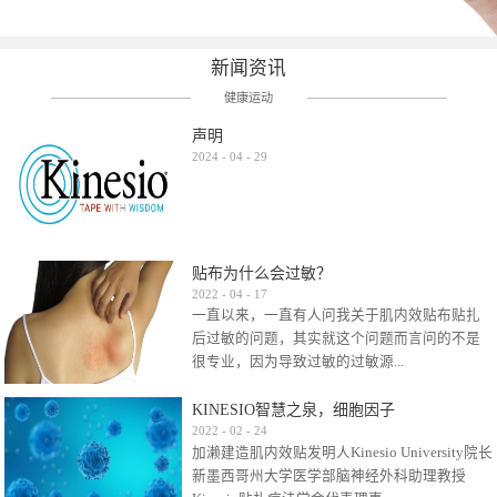
新闻资讯
健康运动
声明
2024
-
04
-
29
贴布为什么会过敏？
2022
-
04
-
17
一直以来，一直有人问我关于肌内效贴布贴扎
后过敏的问题，其实就这个问题而言问的不是
很专业，因为导致过敏的过敏源...
KINESIO智慧之泉，细胞因子
很多，比如试穿件衣服有时都会过敏，特定条
2022
-
02
-
24
加濑建造肌内效贴发明人Kinesio University院长
件下吃东西有时也会过敏，难道不吃不穿了？
新墨西哥州大学医学部脑神经外科助理教授
其他品牌的在此我们不予评价，就KINESIO肌内