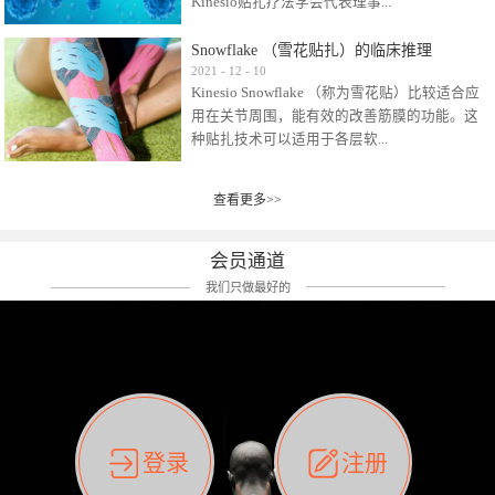
Kinesio贴扎疗法学会代表理事...
效贴布来说，40多年的研究开发制造肌内效贴
布及贴扎技术，期间过敏的案例当然也有。
Snowflake （雪花贴扎）的临床推理
比如我本人，几乎天天接触KINESIO肌内效，无
Kinesio Taping Association International
2021
-
12
-
10
论从皮肤适应性还是本人皮肤本身就不属于不
Kinesio Snowflake （称为雪花贴）比较适合应
（KTAI）名誉会长 身体具有免疫、疼痛、细胞
易过敏的那种，基本不会有过敏瘙痒的情况。
用在关节周围，能有效的改善筋膜的功能。这
破坏、发热、修复、增殖、再生等自然愈合能
但是，当身体不适、休息不好、持续紧张等特
种贴扎技术可以适用于各层软...
力。 多作为细胞因子存在于皮肤表皮、真皮、
殊因素的影响下，有时还是会出现瘙痒过敏的
毛细血管、筋膜中循环的间质液中。 可以认
情况。 最近一次，受新冠疫情封控影响，前
为，KINESIO TAPING ®(以下称为：KINESIO贴
前后后居家近30天左右，感觉日子都日夜颠倒
查看更多>>
组织:肌肉，肌腱，韧带（主要围绕有问题的关
扎疗法）的效果是通过创造一个环境，使每种
了。一天夜里饮酒过量，第2天起床胃不舒服、
节）。 snowflake“雪花”这个名字并不是指形
（约60种）细胞因子都能适当的发挥作用，可
左第12肋按压痛，膝关节髌韧带还撞了下，疼
状，而是指贴布本身很重量，以及贴布刺激的
以激发身体的自然愈合能力。 通常，药物会削
会员通道
痛影响走路。当天疼痛部贴了EDF和胃十字，膝
类型。贴布的应用充分利用了体内由间质液组
弱细胞因子的作用，单方面还会引起副作用的
关节贴了半月板贴布。第2天第12肋部的EDF和
我们只做最好的
成的自然流体力学的流体层。这种轻微的刺激
症状。 与此相比，Kinesio肌内效贴创造了细
胃十字贴布有点痒的迹象，我用手指腹适当的
对损伤细胞的修复和如何发挥作用提供了宝贵
胞因子最容易工作的环境，它可以在细胞因子
轻轻按压后不再去过度碰它，几个小时后，瘙
的见解。 作为锚点的“I”形中心条和半圆形扩展
变少的情况下增加细胞因子，在细胞因子变多
痒迹象消失了。但是第12肋按压还是有点疼
条的组合，不仅可以为受影响的组织增加空
的情况下减少细胞因子。 然而，细胞因子本身
痛，我就继续贴着。第3天第12肋部的疼痛基本
间，还可以在单片贴布上提供支持和深度刺
的控制仍有许多未知。 细胞因子是一种酵素，
消失，贴布也没有出现进一步瘙痒过敏。而膝
激。通过对间质液的适当控制，可以连接皮下
各种各样的酵素起着适当的作用，为细胞创造
关节的半月板贴布张力用的100%，但自始至终
筋膜，对关节进行非常轻柔的刺激，增加患部
了适合居住的环境。 在现代医学上，这种细胞
它都很坚强的贴着，没有出现过任何瘙痒的迹
登录
注册
的治疗区域。 snowflake“雪花”贴布不会妨碍皮
因子是一种酶的观点往往被否定，但在体内有
象。不同的条件下，同一个身体，不同的部位
肤上下左右运动，有效的辅助修复关节周围组
有毒细菌和无毒细菌，它们起着保持身体平衡
皮肤的敏感度也有不同。因此我们KINESIO要做