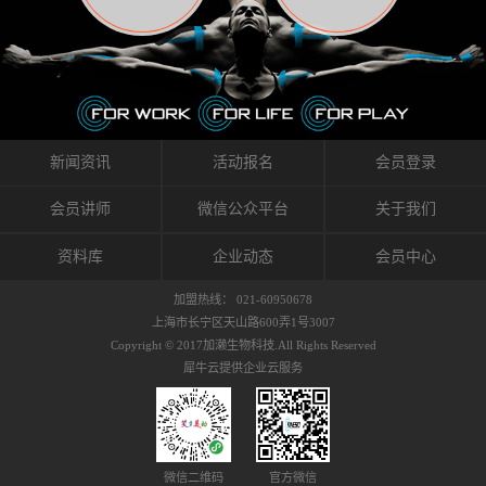
织的筋膜。它可以作用于关节或肌肉表面，释
的作用。 Kinesio肌内效贴不像药物那样在短时
的，是在研发生产过程中竭尽全力的降低致敏
放压力，刺激深层筋膜。“雪花”贴扎疗法是一
间内表现出症状，而是通过花费时间创造一个
性，减少贴布本身带来的致敏率。那到底是什
种可以改变肌肉、筋膜和间质液之间自然流动
对身体没有伤害（副作用等）的环境来减轻症
么原因引起的过敏瘙痒呢？我整理了以下内容
关系的方法。 间质液间质被称为人体的新器
状。 但是，由于营养、精神、运动的平衡被破
仅供大家参考，希望能给予大家帮助。首先我
官。研究人员认为，整个身体的网络是由坚韧
坏，各种细胞就会发生病态变化。 在一定的状
们分析解剖下过敏的原因，然后简说一下
且柔软的蛋白质结构所支撑的相互连接的充满
态下，细胞因子会自动捕捉异常，并在细胞之
KINESIO贴布贴扎后预防应对。我把导致过敏的
流体的空间构成的。如果作为脏器，这是人体
间传递适当的修复信息。可以收集各自所需的
原因，简单分为外因和内因。外因1，贴布贴布
新闻资讯
活动报名
会员登录
最大的脏器，约占体重的20%（相比之下，皮
物质，创造容易发挥自然治愈力的环境（细胞
本身的质量是导致过敏的重要原因之一。它包
肤构成约16%）。且研究人员认为体液在身体
因子级联；细胞因子的连锁反应）。 如果这种
括：1）面料的伸展率、回缩率、纤维的刺激
会员讲师
微信公众平台
关于我们
内流通，有助于细胞的再生和恢复。“1”“雪花”
细胞因子发生障碍，就会提供过多的物质，或
性。贴布内杂乱的纤维长时间贴在皮肤上，可
贴扎应用的目的: 这种贴扎技术是通过对关节
者甚至提供不需要的物质。 因此，身体所需的
能会给皮肤带来过度的刺激，从而引起过敏瘙
资料库
企业动态
会员中心
周围进行轻柔的刺激，改善受影响的关节和肌
自然愈合能力不仅不能发挥作用，反而会造成
痒。 &#...
肉的运动，对间质液进行适当的调整。 合并的
恶化的环境。Kinesio肌内效贴的作用，就是解
加盟热线： 021-60950678
效果是在增加刺激面积的同时，对关节提供更
决这些问题。 KinesioTaping ® （Kinesio贴扎
上海市长宁区天山路600弄1号3007
深级别的支持。 贴扎不仅促进淋巴流动，还起
疗法）的概念是空（空间），动（流动），冷
Copyright © 2017加濑生物科技.All Rights Reserved
到辅助修复损伤组织的作用。对组织的营养供
（抑制热的上升），为了实现这些，贴布的质
犀牛云提供企业云服务
应起到至关重要的间质液可到达包含筋膜，腱
量（种类），贴布的形状和贴扎方式被研发制
膜，韧带和关节周围皮下组织的关节囊。 流
作出来。 特别地，Kinesio Medical
体力学理论加濑博士-Kinesio肌内效贴布的发明
Tappling®（Kinesio医疗贴扎）通过从皮肤表面
人流体力学理论是以对日常生活产生反复影响
长时间给予适...
的纤细筋膜的性质为焦点。 筋膜容易受到外部
微信二维码
官方微信