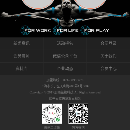
织的筋膜。它可以作用于关节或肌肉表面，释
的作用。 Kinesio肌内效贴不像药物那样在短时
的，是在研发生产过程中竭尽全力的降低致敏
放压力，刺激深层筋膜。“雪花”贴扎疗法是一
间内表现出症状，而是通过花费时间创造一个
性，减少贴布本身带来的致敏率。那到底是什
种可以改变肌肉、筋膜和间质液之间自然流动
对身体没有伤害（副作用等）的环境来减轻症
么原因引起的过敏瘙痒呢？我整理了以下内容
关系的方法。 间质液间质被称为人体的新器
状。 但是，由于营养、精神、运动的平衡被破
仅供大家参考，希望能给予大家帮助。首先我
官。研究人员认为，整个身体的网络是由坚韧
坏，各种细胞就会发生病态变化。 在一定的状
们分析解剖下过敏的原因，然后简说一下
且柔软的蛋白质结构所支撑的相互连接的充满
态下，细胞因子会自动捕捉异常，并在细胞之
KINESIO贴布贴扎后预防应对。我把导致过敏的
流体的空间构成的。如果作为脏器，这是人体
间传递适当的修复信息。可以收集各自所需的
原因，简单分为外因和内因。外因1，贴布贴布
新闻资讯
活动报名
会员登录
最大的脏器，约占体重的20%（相比之下，皮
物质，创造容易发挥自然治愈力的环境（细胞
本身的质量是导致过敏的重要原因之一。它包
肤构成约16%）。且研究人员认为体液在身体
因子级联；细胞因子的连锁反应）。 如果这种
括：1）面料的伸展率、回缩率、纤维的刺激
会员讲师
微信公众平台
关于我们
内流通，有助于细胞的再生和恢复。“1”“雪花”
细胞因子发生障碍，就会提供过多的物质，或
性。贴布内杂乱的纤维长时间贴在皮肤上，可
贴扎应用的目的: 这种贴扎技术是通过对关节
者甚至提供不需要的物质。 因此，身体所需的
能会给皮肤带来过度的刺激，从而引起过敏瘙
资料库
企业动态
会员中心
周围进行轻柔的刺激，改善受影响的关节和肌
自然愈合能力不仅不能发挥作用，反而会造成
痒。 &#...
肉的运动，对间质液进行适当的调整。 合并的
恶化的环境。Kinesio肌内效贴的作用，就是解
加盟热线： 021-60950678
效果是在增加刺激面积的同时，对关节提供更
决这些问题。 KinesioTaping ® （Kinesio贴扎
上海市长宁区天山路600弄1号3007
深级别的支持。 贴扎不仅促进淋巴流动，还起
疗法）的概念是空（空间），动（流动），冷
Copyright © 2017加濑生物科技.All Rights Reserved
到辅助修复损伤组织的作用。对组织的营养供
（抑制热的上升），为了实现这些，贴布的质
犀牛云提供企业云服务
应起到至关重要的间质液可到达包含筋膜，腱
量（种类），贴布的形状和贴扎方式被研发制
膜，韧带和关节周围皮下组织的关节囊。 流
作出来。 特别地，Kinesio Medical
体力学理论加濑博士-Kinesio肌内效贴布的发明
Tappling®（Kinesio医疗贴扎）通过从皮肤表面
人流体力学理论是以对日常生活产生反复影响
长时间给予适...
的纤细筋膜的性质为焦点。 筋膜容易受到外部
微信二维码
官方微信