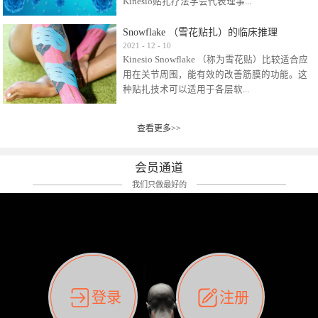
Kinesio贴扎疗法学会代表理事...
效贴布来说，40多年的研究开发制造肌内效贴
布及贴扎技术，期间过敏的案例当然也有。
Snowflake （雪花贴扎）的临床推理
比如我本人，几乎天天接触KINESIO肌内效，无
Kinesio Taping Association International
2021
-
12
-
10
论从皮肤适应性还是本人皮肤本身就不属于不
Kinesio Snowflake （称为雪花贴）比较适合应
（KTAI）名誉会长 身体具有免疫、疼痛、细胞
易过敏的那种，基本不会有过敏瘙痒的情况。
用在关节周围，能有效的改善筋膜的功能。这
破坏、发热、修复、增殖、再生等自然愈合能
但是，当身体不适、休息不好、持续紧张等特
种贴扎技术可以适用于各层软...
力。 多作为细胞因子存在于皮肤表皮、真皮、
殊因素的影响下，有时还是会出现瘙痒过敏的
毛细血管、筋膜中循环的间质液中。 可以认
情况。 最近一次，受新冠疫情封控影响，前
为，KINESIO TAPING ®(以下称为：KINESIO贴
前后后居家近30天左右，感觉日子都日夜颠倒
查看更多>>
组织:肌肉，肌腱，韧带（主要围绕有问题的关
扎疗法）的效果是通过创造一个环境，使每种
了。一天夜里饮酒过量，第2天起床胃不舒服、
节）。 snowflake“雪花”这个名字并不是指形
（约60种）细胞因子都能适当的发挥作用，可
左第12肋按压痛，膝关节髌韧带还撞了下，疼
状，而是指贴布本身很重量，以及贴布刺激的
以激发身体的自然愈合能力。 通常，药物会削
会员通道
痛影响走路。当天疼痛部贴了EDF和胃十字，膝
类型。贴布的应用充分利用了体内由间质液组
弱细胞因子的作用，单方面还会引起副作用的
关节贴了半月板贴布。第2天第12肋部的EDF和
我们只做最好的
成的自然流体力学的流体层。这种轻微的刺激
症状。 与此相比，Kinesio肌内效贴创造了细
胃十字贴布有点痒的迹象，我用手指腹适当的
对损伤细胞的修复和如何发挥作用提供了宝贵
胞因子最容易工作的环境，它可以在细胞因子
轻轻按压后不再去过度碰它，几个小时后，瘙
的见解。 作为锚点的“I”形中心条和半圆形扩展
变少的情况下增加细胞因子，在细胞因子变多
痒迹象消失了。但是第12肋按压还是有点疼
条的组合，不仅可以为受影响的组织增加空
的情况下减少细胞因子。 然而，细胞因子本身
痛，我就继续贴着。第3天第12肋部的疼痛基本
间，还可以在单片贴布上提供支持和深度刺
的控制仍有许多未知。 细胞因子是一种酵素，
消失，贴布也没有出现进一步瘙痒过敏。而膝
激。通过对间质液的适当控制，可以连接皮下
各种各样的酵素起着适当的作用，为细胞创造
关节的半月板贴布张力用的100%，但自始至终
筋膜，对关节进行非常轻柔的刺激，增加患部
了适合居住的环境。 在现代医学上，这种细胞
它都很坚强的贴着，没有出现过任何瘙痒的迹
登录
注册
的治疗区域。 snowflake“雪花”贴布不会妨碍皮
因子是一种酶的观点往往被否定，但在体内有
象。不同的条件下，同一个身体，不同的部位
肤上下左右运动，有效的辅助修复关节周围组
有毒细菌和无毒细菌，它们起着保持身体平衡
皮肤的敏感度也有不同。因此我们KINESIO要做