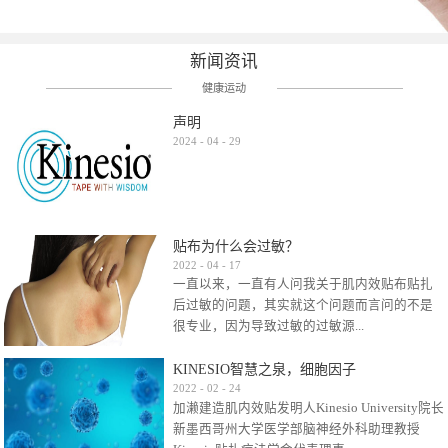
新闻资讯
健康运动
声明
2024
-
04
-
29
贴布为什么会过敏？
2022
-
04
-
17
一直以来，一直有人问我关于肌内效贴布贴扎
后过敏的问题，其实就这个问题而言问的不是
很专业，因为导致过敏的过敏源...
KINESIO智慧之泉，细胞因子
很多，比如试穿件衣服有时都会过敏，特定条
2022
-
02
-
24
加濑建造肌内效贴发明人Kinesio University院长
件下吃东西有时也会过敏，难道不吃不穿了？
新墨西哥州大学医学部脑神经外科助理教授
其他品牌的在此我们不予评价，就KINESIO肌内