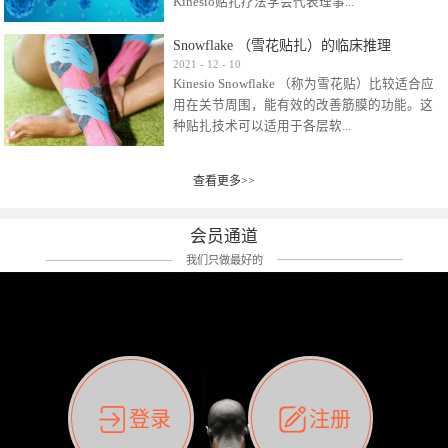
Kinesio贴扎疗法学会代表理事...
效贴布来说，40多年的研究开发制造肌内效贴
布及贴扎技术，期间过敏的案例当然也有。
Snowflake （雪花贴扎）的临床推理
比如我本人，几乎天天接触KINESIO肌内效，无
Kinesio Taping Association International
2021
-
12
-
10
论从皮肤适应性还是本人皮肤本身就不属于不
Kinesio Snowflake （称为雪花贴）比较适合应
（KTAI）名誉会长 身体具有免疫、疼痛、细胞
易过敏的那种，基本不会有过敏瘙痒的情况。
用在关节周围，能有效的改善筋膜的功能。这
破坏、发热、修复、增殖、再生等自然愈合能
但是，当身体不适、休息不好、持续紧张等特
种贴扎技术可以适用于各层软...
力。 多作为细胞因子存在于皮肤表皮、真皮、
殊因素的影响下，有时还是会出现瘙痒过敏的
毛细血管、筋膜中循环的间质液中。 可以认
情况。 最近一次，受新冠疫情封控影响，前
为，KINESIO TAPING ®(以下称为：KINESIO贴
前后后居家近30天左右，感觉日子都日夜颠倒
查看更多>>
组织:肌肉，肌腱，韧带（主要围绕有问题的关
扎疗法）的效果是通过创造一个环境，使每种
了。一天夜里饮酒过量，第2天起床胃不舒服、
节）。 snowflake“雪花”这个名字并不是指形
（约60种）细胞因子都能适当的发挥作用，可
左第12肋按压痛，膝关节髌韧带还撞了下，疼
状，而是指贴布本身很重量，以及贴布刺激的
以激发身体的自然愈合能力。 通常，药物会削
会员通道
痛影响走路。当天疼痛部贴了EDF和胃十字，膝
类型。贴布的应用充分利用了体内由间质液组
弱细胞因子的作用，单方面还会引起副作用的
关节贴了半月板贴布。第2天第12肋部的EDF和
我们只做最好的
成的自然流体力学的流体层。这种轻微的刺激
症状。 与此相比，Kinesio肌内效贴创造了细
胃十字贴布有点痒的迹象，我用手指腹适当的
对损伤细胞的修复和如何发挥作用提供了宝贵
胞因子最容易工作的环境，它可以在细胞因子
轻轻按压后不再去过度碰它，几个小时后，瘙
的见解。 作为锚点的“I”形中心条和半圆形扩展
变少的情况下增加细胞因子，在细胞因子变多
痒迹象消失了。但是第12肋按压还是有点疼
条的组合，不仅可以为受影响的组织增加空
的情况下减少细胞因子。 然而，细胞因子本身
痛，我就继续贴着。第3天第12肋部的疼痛基本
间，还可以在单片贴布上提供支持和深度刺
的控制仍有许多未知。 细胞因子是一种酵素，
消失，贴布也没有出现进一步瘙痒过敏。而膝
激。通过对间质液的适当控制，可以连接皮下
各种各样的酵素起着适当的作用，为细胞创造
关节的半月板贴布张力用的100%，但自始至终
筋膜，对关节进行非常轻柔的刺激，增加患部
了适合居住的环境。 在现代医学上，这种细胞
它都很坚强的贴着，没有出现过任何瘙痒的迹
登录
注册
的治疗区域。 snowflake“雪花”贴布不会妨碍皮
因子是一种酶的观点往往被否定，但在体内有
象。不同的条件下，同一个身体，不同的部位
肤上下左右运动，有效的辅助修复关节周围组
有毒细菌和无毒细菌，它们起着保持身体平衡
皮肤的敏感度也有不同。因此我们KINESIO要做