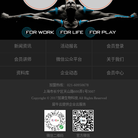
织的筋膜。它可以作用于关节或肌肉表面，释
的作用。 Kinesio肌内效贴不像药物那样在短时
的，是在研发生产过程中竭尽全力的降低致敏
放压力，刺激深层筋膜。“雪花”贴扎疗法是一
间内表现出症状，而是通过花费时间创造一个
性，减少贴布本身带来的致敏率。那到底是什
种可以改变肌肉、筋膜和间质液之间自然流动
对身体没有伤害（副作用等）的环境来减轻症
么原因引起的过敏瘙痒呢？我整理了以下内容
关系的方法。 间质液间质被称为人体的新器
状。 但是，由于营养、精神、运动的平衡被破
仅供大家参考，希望能给予大家帮助。首先我
官。研究人员认为，整个身体的网络是由坚韧
坏，各种细胞就会发生病态变化。 在一定的状
们分析解剖下过敏的原因，然后简说一下
且柔软的蛋白质结构所支撑的相互连接的充满
态下，细胞因子会自动捕捉异常，并在细胞之
KINESIO贴布贴扎后预防应对。我把导致过敏的
流体的空间构成的。如果作为脏器，这是人体
间传递适当的修复信息。可以收集各自所需的
原因，简单分为外因和内因。外因1，贴布贴布
新闻资讯
活动报名
会员登录
最大的脏器，约占体重的20%（相比之下，皮
物质，创造容易发挥自然治愈力的环境（细胞
本身的质量是导致过敏的重要原因之一。它包
肤构成约16%）。且研究人员认为体液在身体
因子级联；细胞因子的连锁反应）。 如果这种
括：1）面料的伸展率、回缩率、纤维的刺激
会员讲师
微信公众平台
关于我们
内流通，有助于细胞的再生和恢复。“1”“雪花”
细胞因子发生障碍，就会提供过多的物质，或
性。贴布内杂乱的纤维长时间贴在皮肤上，可
贴扎应用的目的: 这种贴扎技术是通过对关节
者甚至提供不需要的物质。 因此，身体所需的
能会给皮肤带来过度的刺激，从而引起过敏瘙
资料库
企业动态
会员中心
周围进行轻柔的刺激，改善受影响的关节和肌
自然愈合能力不仅不能发挥作用，反而会造成
痒。 &#...
肉的运动，对间质液进行适当的调整。 合并的
恶化的环境。Kinesio肌内效贴的作用，就是解
加盟热线： 021-60950678
效果是在增加刺激面积的同时，对关节提供更
决这些问题。 KinesioTaping ® （Kinesio贴扎
上海市长宁区天山路600弄1号3007
深级别的支持。 贴扎不仅促进淋巴流动，还起
疗法）的概念是空（空间），动（流动），冷
Copyright © 2017加濑生物科技.All Rights Reserved
到辅助修复损伤组织的作用。对组织的营养供
（抑制热的上升），为了实现这些，贴布的质
犀牛云提供企业云服务
应起到至关重要的间质液可到达包含筋膜，腱
量（种类），贴布的形状和贴扎方式被研发制
膜，韧带和关节周围皮下组织的关节囊。 流
作出来。 特别地，Kinesio Medical
体力学理论加濑博士-Kinesio肌内效贴布的发明
Tappling®（Kinesio医疗贴扎）通过从皮肤表面
人流体力学理论是以对日常生活产生反复影响
长时间给予适...
的纤细筋膜的性质为焦点。 筋膜容易受到外部
微信二维码
官方微信