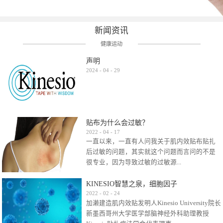
新闻资讯
健康运动
声明
2024
-
04
-
29
贴布为什么会过敏？
2022
-
04
-
17
一直以来，一直有人问我关于肌内效贴布贴扎
后过敏的问题，其实就这个问题而言问的不是
很专业，因为导致过敏的过敏源...
KINESIO智慧之泉，细胞因子
很多，比如试穿件衣服有时都会过敏，特定条
2022
-
02
-
24
加濑建造肌内效贴发明人Kinesio University院长
件下吃东西有时也会过敏，难道不吃不穿了？
新墨西哥州大学医学部脑神经外科助理教授
其他品牌的在此我们不予评价，就KINESIO肌内