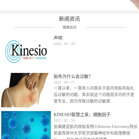
新闻资讯
健康运动
声明
2024
-
04
-
29
贴布为什么会过敏？
2022
-
04
-
17
一直以来，一直有人问我关于肌内效贴布贴扎
后过敏的问题，其实就这个问题而言问的不是
很专业，因为导致过敏的过敏源...
KINESIO智慧之泉，细胞因子
很多，比如试穿件衣服有时都会过敏，特定条
2022
-
02
-
24
加濑建造肌内效贴发明人Kinesio University院长
件下吃东西有时也会过敏，难道不吃不穿了？
新墨西哥州大学医学部脑神经外科助理教授
其他品牌的在此我们不予评价，就KINESIO肌内