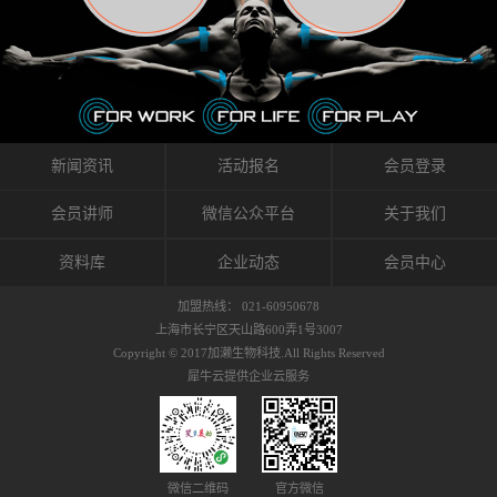
织的筋膜。它可以作用于关节或肌肉表面，释
的作用。 Kinesio肌内效贴不像药物那样在短时
的，是在研发生产过程中竭尽全力的降低致敏
放压力，刺激深层筋膜。“雪花”贴扎疗法是一
间内表现出症状，而是通过花费时间创造一个
性，减少贴布本身带来的致敏率。那到底是什
种可以改变肌肉、筋膜和间质液之间自然流动
对身体没有伤害（副作用等）的环境来减轻症
么原因引起的过敏瘙痒呢？我整理了以下内容
关系的方法。 间质液间质被称为人体的新器
状。 但是，由于营养、精神、运动的平衡被破
仅供大家参考，希望能给予大家帮助。首先我
官。研究人员认为，整个身体的网络是由坚韧
坏，各种细胞就会发生病态变化。 在一定的状
们分析解剖下过敏的原因，然后简说一下
且柔软的蛋白质结构所支撑的相互连接的充满
态下，细胞因子会自动捕捉异常，并在细胞之
KINESIO贴布贴扎后预防应对。我把导致过敏的
流体的空间构成的。如果作为脏器，这是人体
间传递适当的修复信息。可以收集各自所需的
原因，简单分为外因和内因。外因1，贴布贴布
新闻资讯
活动报名
会员登录
最大的脏器，约占体重的20%（相比之下，皮
物质，创造容易发挥自然治愈力的环境（细胞
本身的质量是导致过敏的重要原因之一。它包
肤构成约16%）。且研究人员认为体液在身体
因子级联；细胞因子的连锁反应）。 如果这种
括：1）面料的伸展率、回缩率、纤维的刺激
会员讲师
微信公众平台
关于我们
内流通，有助于细胞的再生和恢复。“1”“雪花”
细胞因子发生障碍，就会提供过多的物质，或
性。贴布内杂乱的纤维长时间贴在皮肤上，可
贴扎应用的目的: 这种贴扎技术是通过对关节
者甚至提供不需要的物质。 因此，身体所需的
能会给皮肤带来过度的刺激，从而引起过敏瘙
资料库
企业动态
会员中心
周围进行轻柔的刺激，改善受影响的关节和肌
自然愈合能力不仅不能发挥作用，反而会造成
痒。 &#...
肉的运动，对间质液进行适当的调整。 合并的
恶化的环境。Kinesio肌内效贴的作用，就是解
加盟热线： 021-60950678
效果是在增加刺激面积的同时，对关节提供更
决这些问题。 KinesioTaping ® （Kinesio贴扎
上海市长宁区天山路600弄1号3007
深级别的支持。 贴扎不仅促进淋巴流动，还起
疗法）的概念是空（空间），动（流动），冷
Copyright © 2017加濑生物科技.All Rights Reserved
到辅助修复损伤组织的作用。对组织的营养供
（抑制热的上升），为了实现这些，贴布的质
犀牛云提供企业云服务
应起到至关重要的间质液可到达包含筋膜，腱
量（种类），贴布的形状和贴扎方式被研发制
膜，韧带和关节周围皮下组织的关节囊。 流
作出来。 特别地，Kinesio Medical
体力学理论加濑博士-Kinesio肌内效贴布的发明
Tappling®（Kinesio医疗贴扎）通过从皮肤表面
人流体力学理论是以对日常生活产生反复影响
长时间给予适...
的纤细筋膜的性质为焦点。 筋膜容易受到外部
微信二维码
官方微信