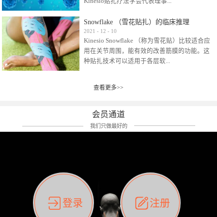
Kinesio贴扎疗法学会代表理事...
效贴布来说，40多年的研究开发制造肌内效贴
布及贴扎技术，期间过敏的案例当然也有。
Snowflake （雪花贴扎）的临床推理
比如我本人，几乎天天接触KINESIO肌内效，无
Kinesio Taping Association International
2021
-
12
-
10
论从皮肤适应性还是本人皮肤本身就不属于不
Kinesio Snowflake （称为雪花贴）比较适合应
（KTAI）名誉会长 身体具有免疫、疼痛、细胞
易过敏的那种，基本不会有过敏瘙痒的情况。
用在关节周围，能有效的改善筋膜的功能。这
破坏、发热、修复、增殖、再生等自然愈合能
但是，当身体不适、休息不好、持续紧张等特
种贴扎技术可以适用于各层软...
力。 多作为细胞因子存在于皮肤表皮、真皮、
殊因素的影响下，有时还是会出现瘙痒过敏的
毛细血管、筋膜中循环的间质液中。 可以认
情况。 最近一次，受新冠疫情封控影响，前
为，KINESIO TAPING ®(以下称为：KINESIO贴
前后后居家近30天左右，感觉日子都日夜颠倒
查看更多>>
组织:肌肉，肌腱，韧带（主要围绕有问题的关
扎疗法）的效果是通过创造一个环境，使每种
了。一天夜里饮酒过量，第2天起床胃不舒服、
节）。 snowflake“雪花”这个名字并不是指形
（约60种）细胞因子都能适当的发挥作用，可
左第12肋按压痛，膝关节髌韧带还撞了下，疼
状，而是指贴布本身很重量，以及贴布刺激的
以激发身体的自然愈合能力。 通常，药物会削
会员通道
痛影响走路。当天疼痛部贴了EDF和胃十字，膝
类型。贴布的应用充分利用了体内由间质液组
弱细胞因子的作用，单方面还会引起副作用的
关节贴了半月板贴布。第2天第12肋部的EDF和
我们只做最好的
成的自然流体力学的流体层。这种轻微的刺激
症状。 与此相比，Kinesio肌内效贴创造了细
胃十字贴布有点痒的迹象，我用手指腹适当的
对损伤细胞的修复和如何发挥作用提供了宝贵
胞因子最容易工作的环境，它可以在细胞因子
轻轻按压后不再去过度碰它，几个小时后，瘙
的见解。 作为锚点的“I”形中心条和半圆形扩展
变少的情况下增加细胞因子，在细胞因子变多
痒迹象消失了。但是第12肋按压还是有点疼
条的组合，不仅可以为受影响的组织增加空
的情况下减少细胞因子。 然而，细胞因子本身
痛，我就继续贴着。第3天第12肋部的疼痛基本
间，还可以在单片贴布上提供支持和深度刺
的控制仍有许多未知。 细胞因子是一种酵素，
消失，贴布也没有出现进一步瘙痒过敏。而膝
激。通过对间质液的适当控制，可以连接皮下
各种各样的酵素起着适当的作用，为细胞创造
关节的半月板贴布张力用的100%，但自始至终
筋膜，对关节进行非常轻柔的刺激，增加患部
了适合居住的环境。 在现代医学上，这种细胞
它都很坚强的贴着，没有出现过任何瘙痒的迹
登录
注册
的治疗区域。 snowflake“雪花”贴布不会妨碍皮
因子是一种酶的观点往往被否定，但在体内有
象。不同的条件下，同一个身体，不同的部位
肤上下左右运动，有效的辅助修复关节周围组
有毒细菌和无毒细菌，它们起着保持身体平衡
皮肤的敏感度也有不同。因此我们KINESIO要做