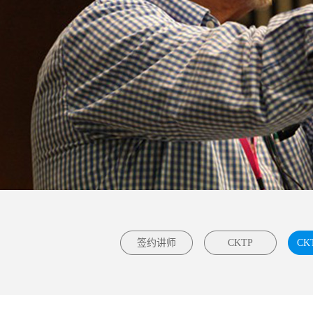
签约讲师
CKTP
CK