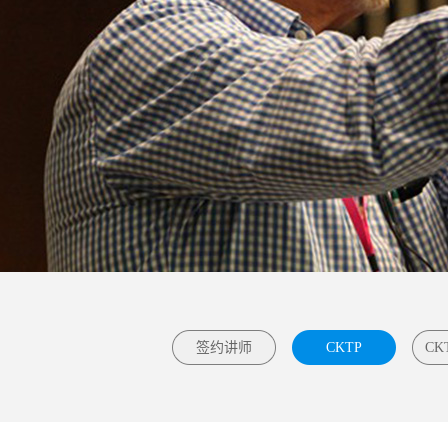
签约讲师
CKTP
CK