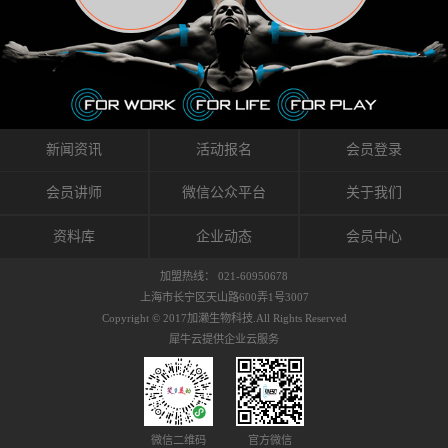
织的筋膜。它可以作用于关节或肌肉表面，释
的作用。 Kinesio肌内效贴不像药物那样在短时
的，是在研发生产过程中竭尽全力的降低致敏
放压力，刺激深层筋膜。“雪花”贴扎疗法是一
间内表现出症状，而是通过花费时间创造一个
性，减少贴布本身带来的致敏率。那到底是什
种可以改变肌肉、筋膜和间质液之间自然流动
对身体没有伤害（副作用等）的环境来减轻症
么原因引起的过敏瘙痒呢？我整理了以下内容
关系的方法。 间质液间质被称为人体的新器
状。 但是，由于营养、精神、运动的平衡被破
仅供大家参考，希望能给予大家帮助。首先我
官。研究人员认为，整个身体的网络是由坚韧
坏，各种细胞就会发生病态变化。 在一定的状
们分析解剖下过敏的原因，然后简说一下
且柔软的蛋白质结构所支撑的相互连接的充满
态下，细胞因子会自动捕捉异常，并在细胞之
KINESIO贴布贴扎后预防应对。我把导致过敏的
流体的空间构成的。如果作为脏器，这是人体
间传递适当的修复信息。可以收集各自所需的
原因，简单分为外因和内因。外因1，贴布贴布
新闻资讯
活动报名
会员登录
最大的脏器，约占体重的20%（相比之下，皮
物质，创造容易发挥自然治愈力的环境（细胞
本身的质量是导致过敏的重要原因之一。它包
肤构成约16%）。且研究人员认为体液在身体
因子级联；细胞因子的连锁反应）。 如果这种
括：1）面料的伸展率、回缩率、纤维的刺激
会员讲师
微信公众平台
关于我们
内流通，有助于细胞的再生和恢复。“1”“雪花”
细胞因子发生障碍，就会提供过多的物质，或
性。贴布内杂乱的纤维长时间贴在皮肤上，可
贴扎应用的目的: 这种贴扎技术是通过对关节
者甚至提供不需要的物质。 因此，身体所需的
能会给皮肤带来过度的刺激，从而引起过敏瘙
资料库
企业动态
会员中心
周围进行轻柔的刺激，改善受影响的关节和肌
自然愈合能力不仅不能发挥作用，反而会造成
痒。 &#...
肉的运动，对间质液进行适当的调整。 合并的
恶化的环境。Kinesio肌内效贴的作用，就是解
加盟热线： 021-60950678
效果是在增加刺激面积的同时，对关节提供更
决这些问题。 KinesioTaping ® （Kinesio贴扎
上海市长宁区天山路600弄1号3007
深级别的支持。 贴扎不仅促进淋巴流动，还起
疗法）的概念是空（空间），动（流动），冷
Copyright © 2017加濑生物科技.All Rights Reserved
到辅助修复损伤组织的作用。对组织的营养供
（抑制热的上升），为了实现这些，贴布的质
犀牛云提供企业云服务
应起到至关重要的间质液可到达包含筋膜，腱
量（种类），贴布的形状和贴扎方式被研发制
膜，韧带和关节周围皮下组织的关节囊。 流
作出来。 特别地，Kinesio Medical
体力学理论加濑博士-Kinesio肌内效贴布的发明
Tappling®（Kinesio医疗贴扎）通过从皮肤表面
人流体力学理论是以对日常生活产生反复影响
长时间给予适...
的纤细筋膜的性质为焦点。 筋膜容易受到外部
微信二维码
官方微信