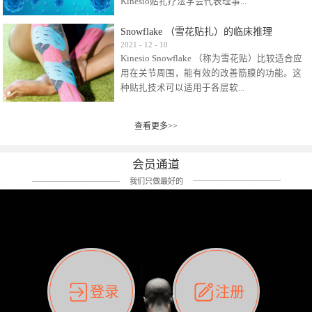
Kinesio贴扎疗法学会代表理事...
效贴布来说，40多年的研究开发制造肌内效贴
布及贴扎技术，期间过敏的案例当然也有。
Snowflake （雪花贴扎）的临床推理
比如我本人，几乎天天接触KINESIO肌内效，无
Kinesio Taping Association International
2021
-
12
-
10
论从皮肤适应性还是本人皮肤本身就不属于不
Kinesio Snowflake （称为雪花贴）比较适合应
（KTAI）名誉会长 身体具有免疫、疼痛、细胞
易过敏的那种，基本不会有过敏瘙痒的情况。
用在关节周围，能有效的改善筋膜的功能。这
破坏、发热、修复、增殖、再生等自然愈合能
但是，当身体不适、休息不好、持续紧张等特
种贴扎技术可以适用于各层软...
力。 多作为细胞因子存在于皮肤表皮、真皮、
殊因素的影响下，有时还是会出现瘙痒过敏的
毛细血管、筋膜中循环的间质液中。 可以认
情况。 最近一次，受新冠疫情封控影响，前
为，KINESIO TAPING ®(以下称为：KINESIO贴
前后后居家近30天左右，感觉日子都日夜颠倒
查看更多>>
组织:肌肉，肌腱，韧带（主要围绕有问题的关
扎疗法）的效果是通过创造一个环境，使每种
了。一天夜里饮酒过量，第2天起床胃不舒服、
节）。 snowflake“雪花”这个名字并不是指形
（约60种）细胞因子都能适当的发挥作用，可
左第12肋按压痛，膝关节髌韧带还撞了下，疼
状，而是指贴布本身很重量，以及贴布刺激的
以激发身体的自然愈合能力。 通常，药物会削
会员通道
痛影响走路。当天疼痛部贴了EDF和胃十字，膝
类型。贴布的应用充分利用了体内由间质液组
弱细胞因子的作用，单方面还会引起副作用的
关节贴了半月板贴布。第2天第12肋部的EDF和
我们只做最好的
成的自然流体力学的流体层。这种轻微的刺激
症状。 与此相比，Kinesio肌内效贴创造了细
胃十字贴布有点痒的迹象，我用手指腹适当的
对损伤细胞的修复和如何发挥作用提供了宝贵
胞因子最容易工作的环境，它可以在细胞因子
轻轻按压后不再去过度碰它，几个小时后，瘙
的见解。 作为锚点的“I”形中心条和半圆形扩展
变少的情况下增加细胞因子，在细胞因子变多
痒迹象消失了。但是第12肋按压还是有点疼
条的组合，不仅可以为受影响的组织增加空
的情况下减少细胞因子。 然而，细胞因子本身
痛，我就继续贴着。第3天第12肋部的疼痛基本
间，还可以在单片贴布上提供支持和深度刺
的控制仍有许多未知。 细胞因子是一种酵素，
消失，贴布也没有出现进一步瘙痒过敏。而膝
激。通过对间质液的适当控制，可以连接皮下
各种各样的酵素起着适当的作用，为细胞创造
关节的半月板贴布张力用的100%，但自始至终
筋膜，对关节进行非常轻柔的刺激，增加患部
了适合居住的环境。 在现代医学上，这种细胞
它都很坚强的贴着，没有出现过任何瘙痒的迹
登录
注册
的治疗区域。 snowflake“雪花”贴布不会妨碍皮
因子是一种酶的观点往往被否定，但在体内有
象。不同的条件下，同一个身体，不同的部位
肤上下左右运动，有效的辅助修复关节周围组
有毒细菌和无毒细菌，它们起着保持身体平衡
皮肤的敏感度也有不同。因此我们KINESIO要做