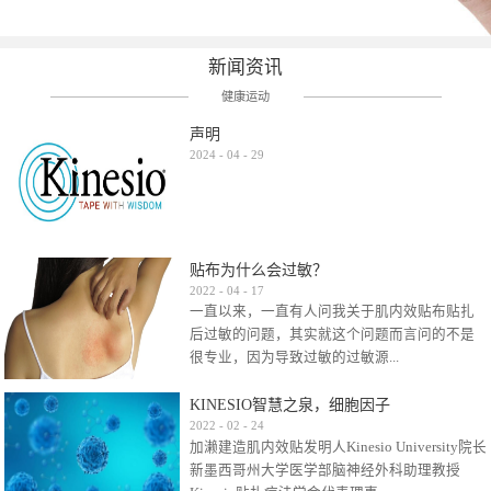
新闻资讯
健康运动
声明
2024
-
04
-
29
贴布为什么会过敏？
2022
-
04
-
17
一直以来，一直有人问我关于肌内效贴布贴扎
后过敏的问题，其实就这个问题而言问的不是
很专业，因为导致过敏的过敏源...
KINESIO智慧之泉，细胞因子
很多，比如试穿件衣服有时都会过敏，特定条
2022
-
02
-
24
加濑建造肌内效贴发明人Kinesio University院长
件下吃东西有时也会过敏，难道不吃不穿了？
新墨西哥州大学医学部脑神经外科助理教授
其他品牌的在此我们不予评价，就KINESIO肌内