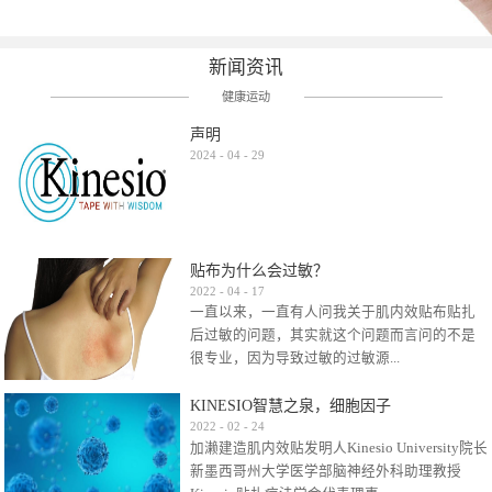
新闻资讯
健康运动
声明
2024
-
04
-
29
贴布为什么会过敏？
2022
-
04
-
17
一直以来，一直有人问我关于肌内效贴布贴扎
后过敏的问题，其实就这个问题而言问的不是
很专业，因为导致过敏的过敏源...
KINESIO智慧之泉，细胞因子
很多，比如试穿件衣服有时都会过敏，特定条
2022
-
02
-
24
加濑建造肌内效贴发明人Kinesio University院长
件下吃东西有时也会过敏，难道不吃不穿了？
新墨西哥州大学医学部脑神经外科助理教授
其他品牌的在此我们不予评价，就KINESIO肌内