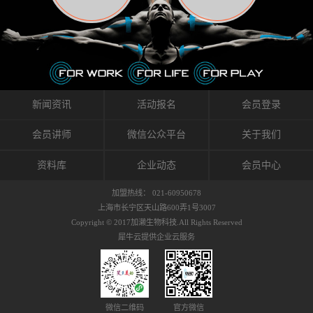
织的筋膜。它可以作用于关节或肌肉表面，释
的作用。 Kinesio肌内效贴不像药物那样在短时
的，是在研发生产过程中竭尽全力的降低致敏
放压力，刺激深层筋膜。“雪花”贴扎疗法是一
间内表现出症状，而是通过花费时间创造一个
性，减少贴布本身带来的致敏率。那到底是什
种可以改变肌肉、筋膜和间质液之间自然流动
对身体没有伤害（副作用等）的环境来减轻症
么原因引起的过敏瘙痒呢？我整理了以下内容
关系的方法。 间质液间质被称为人体的新器
状。 但是，由于营养、精神、运动的平衡被破
仅供大家参考，希望能给予大家帮助。首先我
官。研究人员认为，整个身体的网络是由坚韧
坏，各种细胞就会发生病态变化。 在一定的状
们分析解剖下过敏的原因，然后简说一下
且柔软的蛋白质结构所支撑的相互连接的充满
态下，细胞因子会自动捕捉异常，并在细胞之
KINESIO贴布贴扎后预防应对。我把导致过敏的
流体的空间构成的。如果作为脏器，这是人体
间传递适当的修复信息。可以收集各自所需的
原因，简单分为外因和内因。外因1，贴布贴布
新闻资讯
活动报名
会员登录
最大的脏器，约占体重的20%（相比之下，皮
物质，创造容易发挥自然治愈力的环境（细胞
本身的质量是导致过敏的重要原因之一。它包
肤构成约16%）。且研究人员认为体液在身体
因子级联；细胞因子的连锁反应）。 如果这种
括：1）面料的伸展率、回缩率、纤维的刺激
会员讲师
微信公众平台
关于我们
内流通，有助于细胞的再生和恢复。“1”“雪花”
细胞因子发生障碍，就会提供过多的物质，或
性。贴布内杂乱的纤维长时间贴在皮肤上，可
贴扎应用的目的: 这种贴扎技术是通过对关节
者甚至提供不需要的物质。 因此，身体所需的
能会给皮肤带来过度的刺激，从而引起过敏瘙
资料库
企业动态
会员中心
周围进行轻柔的刺激，改善受影响的关节和肌
自然愈合能力不仅不能发挥作用，反而会造成
痒。 &#...
肉的运动，对间质液进行适当的调整。 合并的
恶化的环境。Kinesio肌内效贴的作用，就是解
加盟热线： 021-60950678
效果是在增加刺激面积的同时，对关节提供更
决这些问题。 KinesioTaping ® （Kinesio贴扎
上海市长宁区天山路600弄1号3007
深级别的支持。 贴扎不仅促进淋巴流动，还起
疗法）的概念是空（空间），动（流动），冷
Copyright © 2017加濑生物科技.All Rights Reserved
到辅助修复损伤组织的作用。对组织的营养供
（抑制热的上升），为了实现这些，贴布的质
犀牛云提供企业云服务
应起到至关重要的间质液可到达包含筋膜，腱
量（种类），贴布的形状和贴扎方式被研发制
膜，韧带和关节周围皮下组织的关节囊。 流
作出来。 特别地，Kinesio Medical
体力学理论加濑博士-Kinesio肌内效贴布的发明
Tappling®（Kinesio医疗贴扎）通过从皮肤表面
人流体力学理论是以对日常生活产生反复影响
长时间给予适...
的纤细筋膜的性质为焦点。 筋膜容易受到外部
微信二维码
官方微信