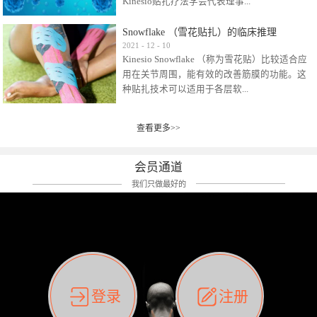
Kinesio贴扎疗法学会代表理事...
效贴布来说，40多年的研究开发制造肌内效贴
布及贴扎技术，期间过敏的案例当然也有。
Snowflake （雪花贴扎）的临床推理
比如我本人，几乎天天接触KINESIO肌内效，无
Kinesio Taping Association International
2021
-
12
-
10
论从皮肤适应性还是本人皮肤本身就不属于不
Kinesio Snowflake （称为雪花贴）比较适合应
（KTAI）名誉会长 身体具有免疫、疼痛、细胞
易过敏的那种，基本不会有过敏瘙痒的情况。
用在关节周围，能有效的改善筋膜的功能。这
破坏、发热、修复、增殖、再生等自然愈合能
但是，当身体不适、休息不好、持续紧张等特
种贴扎技术可以适用于各层软...
力。 多作为细胞因子存在于皮肤表皮、真皮、
殊因素的影响下，有时还是会出现瘙痒过敏的
毛细血管、筋膜中循环的间质液中。 可以认
情况。 最近一次，受新冠疫情封控影响，前
为，KINESIO TAPING ®(以下称为：KINESIO贴
前后后居家近30天左右，感觉日子都日夜颠倒
查看更多>>
组织:肌肉，肌腱，韧带（主要围绕有问题的关
扎疗法）的效果是通过创造一个环境，使每种
了。一天夜里饮酒过量，第2天起床胃不舒服、
节）。 snowflake“雪花”这个名字并不是指形
（约60种）细胞因子都能适当的发挥作用，可
左第12肋按压痛，膝关节髌韧带还撞了下，疼
状，而是指贴布本身很重量，以及贴布刺激的
以激发身体的自然愈合能力。 通常，药物会削
会员通道
痛影响走路。当天疼痛部贴了EDF和胃十字，膝
类型。贴布的应用充分利用了体内由间质液组
弱细胞因子的作用，单方面还会引起副作用的
关节贴了半月板贴布。第2天第12肋部的EDF和
我们只做最好的
成的自然流体力学的流体层。这种轻微的刺激
症状。 与此相比，Kinesio肌内效贴创造了细
胃十字贴布有点痒的迹象，我用手指腹适当的
对损伤细胞的修复和如何发挥作用提供了宝贵
胞因子最容易工作的环境，它可以在细胞因子
轻轻按压后不再去过度碰它，几个小时后，瘙
的见解。 作为锚点的“I”形中心条和半圆形扩展
变少的情况下增加细胞因子，在细胞因子变多
痒迹象消失了。但是第12肋按压还是有点疼
条的组合，不仅可以为受影响的组织增加空
的情况下减少细胞因子。 然而，细胞因子本身
痛，我就继续贴着。第3天第12肋部的疼痛基本
间，还可以在单片贴布上提供支持和深度刺
的控制仍有许多未知。 细胞因子是一种酵素，
消失，贴布也没有出现进一步瘙痒过敏。而膝
激。通过对间质液的适当控制，可以连接皮下
各种各样的酵素起着适当的作用，为细胞创造
关节的半月板贴布张力用的100%，但自始至终
筋膜，对关节进行非常轻柔的刺激，增加患部
了适合居住的环境。 在现代医学上，这种细胞
它都很坚强的贴着，没有出现过任何瘙痒的迹
登录
注册
的治疗区域。 snowflake“雪花”贴布不会妨碍皮
因子是一种酶的观点往往被否定，但在体内有
象。不同的条件下，同一个身体，不同的部位
肤上下左右运动，有效的辅助修复关节周围组
有毒细菌和无毒细菌，它们起着保持身体平衡
皮肤的敏感度也有不同。因此我们KINESIO要做