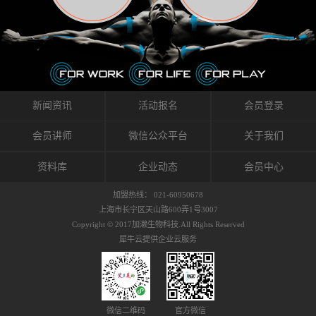
织的筋膜。它可以作用于关节或肌肉表面，释
的作用。 Kinesio肌内效贴不像药物那样在短时
的，是在研发生产过程中竭尽全力的降低致敏
放压力，刺激深层筋膜。“雪花”贴扎疗法是一
间内表现出症状，而是通过花费时间创造一个
性，减少贴布本身带来的致敏率。那到底是什
种可以改变肌肉、筋膜和间质液之间自然流动
对身体没有伤害（副作用等）的环境来减轻症
么原因引起的过敏瘙痒呢？我整理了以下内容
关系的方法。 间质液间质被称为人体的新器
状。 但是，由于营养、精神、运动的平衡被破
仅供大家参考，希望能给予大家帮助。首先我
官。研究人员认为，整个身体的网络是由坚韧
坏，各种细胞就会发生病态变化。 在一定的状
们分析解剖下过敏的原因，然后简说一下
且柔软的蛋白质结构所支撑的相互连接的充满
态下，细胞因子会自动捕捉异常，并在细胞之
KINESIO贴布贴扎后预防应对。我把导致过敏的
流体的空间构成的。如果作为脏器，这是人体
间传递适当的修复信息。可以收集各自所需的
原因，简单分为外因和内因。外因1，贴布贴布
新闻资讯
活动报名
会员登录
最大的脏器，约占体重的20%（相比之下，皮
物质，创造容易发挥自然治愈力的环境（细胞
本身的质量是导致过敏的重要原因之一。它包
肤构成约16%）。且研究人员认为体液在身体
因子级联；细胞因子的连锁反应）。 如果这种
括：1）面料的伸展率、回缩率、纤维的刺激
会员讲师
微信公众平台
关于我们
内流通，有助于细胞的再生和恢复。“1”“雪花”
细胞因子发生障碍，就会提供过多的物质，或
性。贴布内杂乱的纤维长时间贴在皮肤上，可
贴扎应用的目的: 这种贴扎技术是通过对关节
者甚至提供不需要的物质。 因此，身体所需的
能会给皮肤带来过度的刺激，从而引起过敏瘙
资料库
企业动态
会员中心
周围进行轻柔的刺激，改善受影响的关节和肌
自然愈合能力不仅不能发挥作用，反而会造成
痒。 &#...
肉的运动，对间质液进行适当的调整。 合并的
恶化的环境。Kinesio肌内效贴的作用，就是解
加盟热线： 021-60950678
效果是在增加刺激面积的同时，对关节提供更
决这些问题。 KinesioTaping ® （Kinesio贴扎
上海市长宁区天山路600弄1号3007
深级别的支持。 贴扎不仅促进淋巴流动，还起
疗法）的概念是空（空间），动（流动），冷
Copyright © 2017加濑生物科技.All Rights Reserved
到辅助修复损伤组织的作用。对组织的营养供
（抑制热的上升），为了实现这些，贴布的质
犀牛云提供企业云服务
应起到至关重要的间质液可到达包含筋膜，腱
量（种类），贴布的形状和贴扎方式被研发制
膜，韧带和关节周围皮下组织的关节囊。 流
作出来。 特别地，Kinesio Medical
体力学理论加濑博士-Kinesio肌内效贴布的发明
Tappling®（Kinesio医疗贴扎）通过从皮肤表面
人流体力学理论是以对日常生活产生反复影响
长时间给予适...
的纤细筋膜的性质为焦点。 筋膜容易受到外部
微信二维码
官方微信