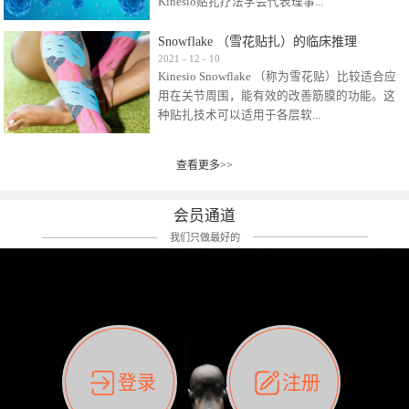
Kinesio贴扎疗法学会代表理事...
效贴布来说，40多年的研究开发制造肌内效贴
布及贴扎技术，期间过敏的案例当然也有。
Snowflake （雪花贴扎）的临床推理
比如我本人，几乎天天接触KINESIO肌内效，无
Kinesio Taping Association International
2021
-
12
-
10
论从皮肤适应性还是本人皮肤本身就不属于不
Kinesio Snowflake （称为雪花贴）比较适合应
（KTAI）名誉会长 身体具有免疫、疼痛、细胞
易过敏的那种，基本不会有过敏瘙痒的情况。
用在关节周围，能有效的改善筋膜的功能。这
破坏、发热、修复、增殖、再生等自然愈合能
但是，当身体不适、休息不好、持续紧张等特
种贴扎技术可以适用于各层软...
力。 多作为细胞因子存在于皮肤表皮、真皮、
殊因素的影响下，有时还是会出现瘙痒过敏的
毛细血管、筋膜中循环的间质液中。 可以认
情况。 最近一次，受新冠疫情封控影响，前
为，KINESIO TAPING ®(以下称为：KINESIO贴
前后后居家近30天左右，感觉日子都日夜颠倒
查看更多>>
组织:肌肉，肌腱，韧带（主要围绕有问题的关
扎疗法）的效果是通过创造一个环境，使每种
了。一天夜里饮酒过量，第2天起床胃不舒服、
节）。 snowflake“雪花”这个名字并不是指形
（约60种）细胞因子都能适当的发挥作用，可
左第12肋按压痛，膝关节髌韧带还撞了下，疼
状，而是指贴布本身很重量，以及贴布刺激的
以激发身体的自然愈合能力。 通常，药物会削
会员通道
痛影响走路。当天疼痛部贴了EDF和胃十字，膝
类型。贴布的应用充分利用了体内由间质液组
弱细胞因子的作用，单方面还会引起副作用的
关节贴了半月板贴布。第2天第12肋部的EDF和
我们只做最好的
成的自然流体力学的流体层。这种轻微的刺激
症状。 与此相比，Kinesio肌内效贴创造了细
胃十字贴布有点痒的迹象，我用手指腹适当的
对损伤细胞的修复和如何发挥作用提供了宝贵
胞因子最容易工作的环境，它可以在细胞因子
轻轻按压后不再去过度碰它，几个小时后，瘙
的见解。 作为锚点的“I”形中心条和半圆形扩展
变少的情况下增加细胞因子，在细胞因子变多
痒迹象消失了。但是第12肋按压还是有点疼
条的组合，不仅可以为受影响的组织增加空
的情况下减少细胞因子。 然而，细胞因子本身
痛，我就继续贴着。第3天第12肋部的疼痛基本
间，还可以在单片贴布上提供支持和深度刺
的控制仍有许多未知。 细胞因子是一种酵素，
消失，贴布也没有出现进一步瘙痒过敏。而膝
激。通过对间质液的适当控制，可以连接皮下
各种各样的酵素起着适当的作用，为细胞创造
关节的半月板贴布张力用的100%，但自始至终
筋膜，对关节进行非常轻柔的刺激，增加患部
了适合居住的环境。 在现代医学上，这种细胞
它都很坚强的贴着，没有出现过任何瘙痒的迹
登录
注册
的治疗区域。 snowflake“雪花”贴布不会妨碍皮
因子是一种酶的观点往往被否定，但在体内有
象。不同的条件下，同一个身体，不同的部位
肤上下左右运动，有效的辅助修复关节周围组
有毒细菌和无毒细菌，它们起着保持身体平衡
皮肤的敏感度也有不同。因此我们KINESIO要做