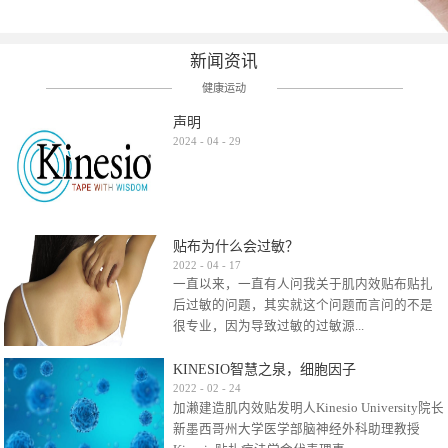
新闻资讯
健康运动
声明
2024
-
04
-
29
贴布为什么会过敏？
2022
-
04
-
17
一直以来，一直有人问我关于肌内效贴布贴扎
后过敏的问题，其实就这个问题而言问的不是
很专业，因为导致过敏的过敏源...
KINESIO智慧之泉，细胞因子
很多，比如试穿件衣服有时都会过敏，特定条
2022
-
02
-
24
加濑建造肌内效贴发明人Kinesio University院长
件下吃东西有时也会过敏，难道不吃不穿了？
新墨西哥州大学医学部脑神经外科助理教授
其他品牌的在此我们不予评价，就KINESIO肌内